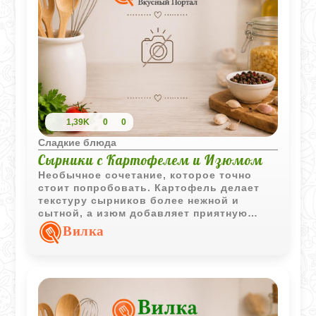
1,39K
0
0
Сладкие блюда
Сырники с Картофелем и Изюмом
Необычное сочетание, которое точно
стоит попробовать. Картофель делает
текстуру сырников более нежной и
сытной, а изюм добавляет приятную
сладость. Это отличный вариант для
Вилка
плотного завтрака или полдника, когда
хочется чего-то домашнего и
основательного. Подавайте их горячими,
со щедрой ложкой прохладной сметаны -
так вкуснее всего.