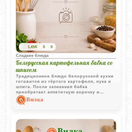
1,45K
0
0
Сладкие блюда
Белорусская картофельная бабка со
шпигом
Традиционное блюдо белорусской кухни
готовится из тёртого картофеля, лука и
шпига. После запекания бабка
приобретает аппетитную корочку и
насыщенный вкус, оставаясь одним из
Вилка
самых узнаваемых картофельных блюд.