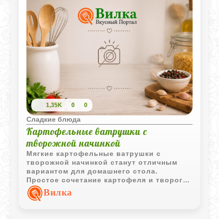
1,35K
0
0
Сладкие блюда
Картофельные ватрушки с
творожной начинкой
Мягкие картофельные ватрушки с
творожной начинкой станут отличным
вариантом для домашнего стола.
Простое сочетание картофеля и творога
делает выпечку сытной, а подача со
Вилка
сметаной подчёркивает её вкус.