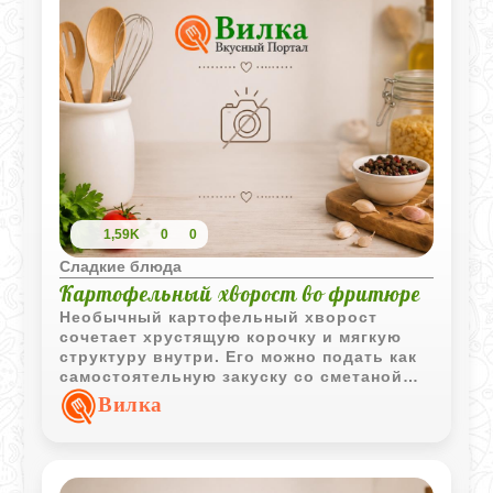
1,59K
0
0
Сладкие блюда
Картофельный хворост во фритюре
Необычный картофельный хворост
сочетает хрустящую корочку и мягкую
структуру внутри. Его можно подать как
самостоятельную закуску со сметаной
или использовать в качестве
Вилка
оригинального гарнира к мясным и
рыбным блюдам.