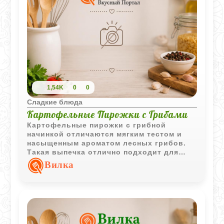
1,54K
0
0
Сладкие блюда
Картофельные Пирожки с Грибами
Картофельные пирожки с грибной
начинкой отличаются мягким тестом и
насыщенным ароматом лесных грибов.
Такая выпечка отлично подходит для
семейного обеда, ужина или подачи в
Вилка
качестве самостоятельной закуски.