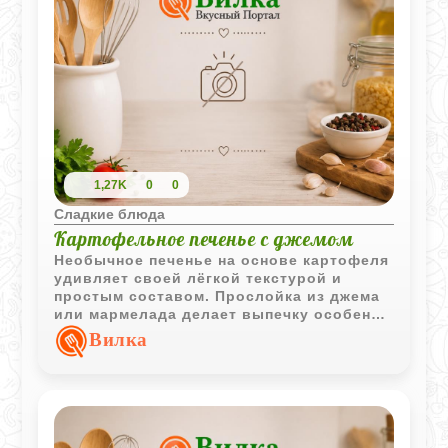
1,27K
0
0
Сладкие блюда
Картофельное печенье с джемом
Необычное печенье на основе картофеля
удивляет своей лёгкой текстурой и
простым составом. Прослойка из джема
или мармелада делает выпечку особенно
уютной и хорошо подходит для
Вилка
домашнего чаепития.