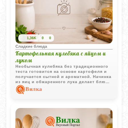
1,36K
0
0
Сладкие блюда
Картофельная кулебяка с яйцом и
луком
Необычная кулебяка без традиционного
теста готовится на основе картофеля и
получается сытной и ароматной. Начинка
из яиц и обжаренного лука делает блюдо
особенно подходящим для семейного
Вилка
обеда или ужина.