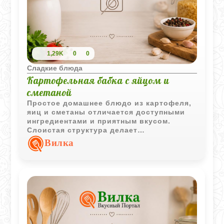
1,29K
0
0
Сладкие блюда
Картофельная бабка с яйцом и
сметаной
Простое домашнее блюдо из картофеля,
яиц и сметаны отличается доступными
ингредиентами и приятным вкусом.
Слоистая структура делает
картофельную бабку сытной и
Вилка
подходящей как для обеда, так и для
ужина.