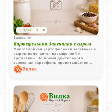
3,19K
0
0
Запеканки
Картофельная Запеканка с сыром
Многослойная картофельная запеканка с
сыром получается насыщенной и
ароматной. Во время длительного
запекания картофель пропитывается
сливочной заливкой и становится
Вилка
особенно мягким.