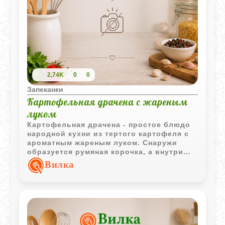
2,74K
0
0
Запеканки
Картофельная драчена с жареным
луком
Картофельная драчена - простое блюдо
народной кухни из тертого картофеля с
ароматным жареным луком. Снаружи
образуется румяная корочка, а внутри
сохраняется сочная структура.
Вилка