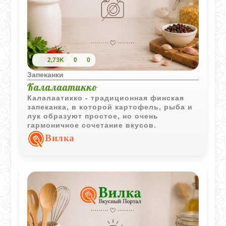
2,73K
0
0
Запеканки
Калалаатикко
Калалаатикко - традиционная финская
запеканка, в которой картофель, рыба и
лук образуют простое, но очень
гармоничное сочетание вкусов.
Вилка