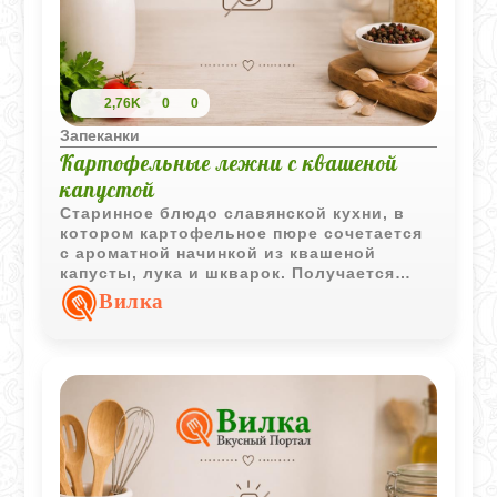
2,76K
0
0
Запеканки
Картофельные лежни с квашеной
капустой
Старинное блюдо славянской кухни, в
котором картофельное пюре сочетается
с ароматной начинкой из квашеной
капусты, лука и шкварок. Получается
сытно, просто и по-домашнему вкусно.
Вилка