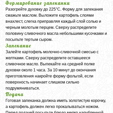
Формирование запеканки
Разогрейте духовку до 225°C. Форму для запекания
смажьте маслом. Выложите картофель слоями
внахлест, слегка приправляя каждый слой солью и
черным молотым перцем. Сверху распределите
половину сливочного масла небольшими кусочками и
посыпьте тертым сыром.
Запекание
Залейте картофель молочно-сливочной смесью с
желтками. Сверху распределите оставшееся
сливочное масло. Выпекайте на средней полке
духовки около 1 часа. За 10 минут до окончания
приготовления накройте форму фольгой, если
поверхность начинает слишком сильно
подрумяниваться.
Подача
Готовая запеканка должна иметь золотистую корочку,
а картофель должен легко прокалываться ножом.
Перед подачей посыпьте блюдо мелко нарубленной