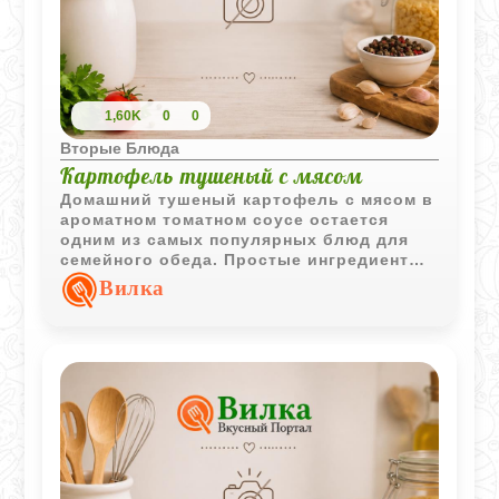
1,60K
0
0
Вторые Блюда
Картофель тушеный с мясом
Домашний тушеный картофель с мясом в
ароматном томатном соусе остается
одним из самых популярных блюд для
семейного обеда. Простые ингредиенты
создают насыщенный и
Вилка
сбалансированный вкус.