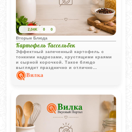
2,04K
0
0
Вторые Блюда
Картофель Гассельбек
Эффектный запеченный картофель с
тонкими надрезами, хрустящими краями
и сырной корочкой. Такое блюдо
выглядит празднично и отлично
сочетается с мясом, рыбой и свежими
Вилка
овощами.