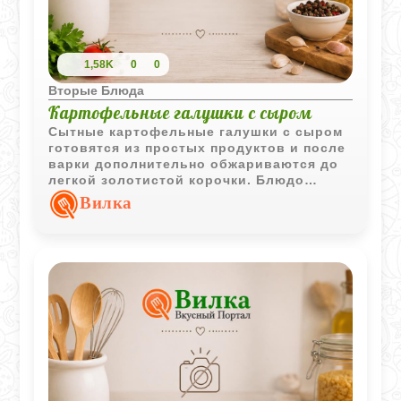
1,58K
0
0
Вторые Блюда
Картофельные галушки с сыром
Сытные картофельные галушки с сыром
готовятся из простых продуктов и после
варки дополнительно обжариваются до
легкой золотистой корочки. Блюдо
хорошо подходит для домашнего обеда
Вилка
или ужина.