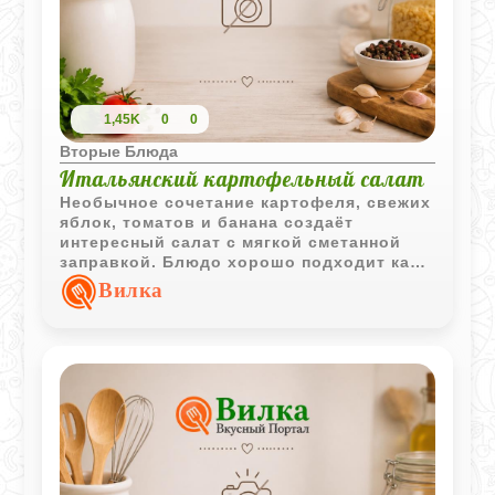
1,45K
0
0
Вторые Блюда
Итальянский картофельный салат
Необычное сочетание картофеля, свежих
яблок, томатов и банана создаёт
интересный салат с мягкой сметанной
заправкой. Блюдо хорошо подходит как
самостоятельная закуска или гарнир к
Вилка
жареной птице.