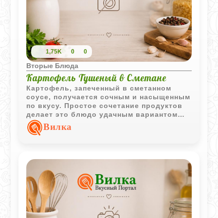
1,75K
0
0
Вторые Блюда
Картофель Тушеный в Сметане
Картофель, запеченный в сметанном
соусе, получается сочным и насыщенным
по вкусу. Простое сочетание продуктов
делает это блюдо удачным вариантом
для семейного обеда или ужина.
Вилка