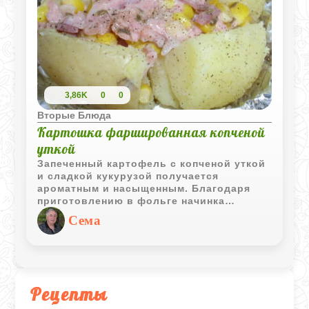
3,86K
0
0
Вторые Блюда
Картошка фаршированная копченой
уткой
Запеченный картофель с копченой уткой
и сладкой кукурузой получается
ароматным и насыщенным. Благодаря
приготовлению в фольге начинка
сохраняет сочность, а картофель
Сема
остается мягким и рассыпчатым.
Рецепты