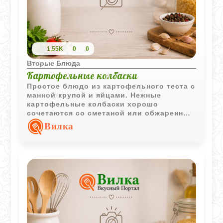
1,55K
0
0
Вторые Блюда
Картофельные колбаски
Простое блюдо из картофельного теста с
манной крупой и яйцами. Нежные
картофельные колбаски хорошо
сочетаются со сметаной или обжаренным
шпиком и подходят для домашнего
Вилка
обеда.