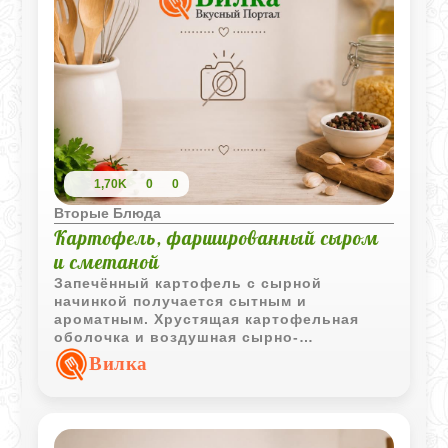
1,70K
0
0
Вторые Блюда
Картофель, фаршированный сыром
и сметаной
Запечённый картофель с сырной
начинкой получается сытным и
ароматным. Хрустящая картофельная
оболочка и воздушная сырно-
картофельная масса внутри делают это
Вилка
блюдо отличным вариантом для
семейного ужина.