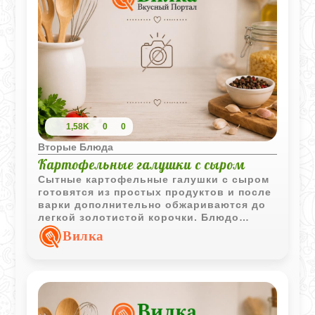
1,58K
0
0
Вторые Блюда
Картофельные галушки с сыром
Сытные картофельные галушки с сыром
готовятся из простых продуктов и после
варки дополнительно обжариваются до
легкой золотистой корочки. Блюдо
хорошо подходит для домашнего обеда
Вилка
или ужина.