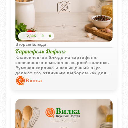
2,30K
0
0
Вторые Блюда
Картофель Дофинэ
Классическое блюдо из картофеля,
запеченного в молочно-сырной заливке.
Румяная корочка и насыщенный вкус
делают его отличным выбором как для
повседневного меню, так и для
Вилка
праздничного стола.