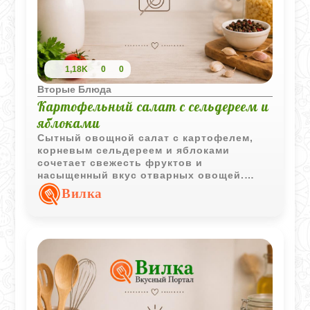
1,18K
0
0
Вторые Блюда
Картофельный салат с сельдереем и
яблоками
Сытный овощной салат с картофелем,
корневым сельдереем и яблоками
сочетает свежесть фруктов и
насыщенный вкус отварных овощей.
Лимонный сок и сметанная заправка
Вилка
делают блюдо более выразительным и
сбалансированным.