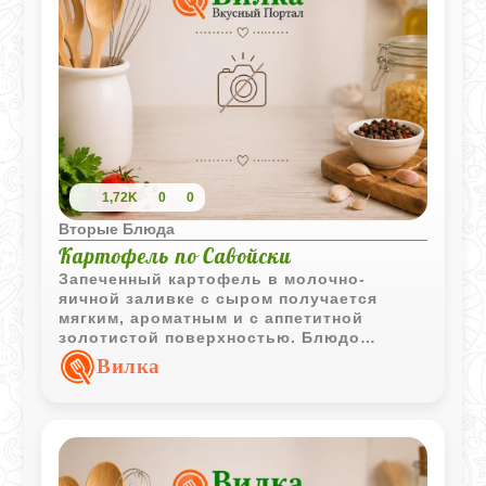
1,72K
0
0
Вторые Блюда
Картофель по Савойски
Запеченный картофель в молочно-
яичной заливке с сыром получается
мягким, ароматным и с аппетитной
золотистой поверхностью. Блюдо
подходит как для самостоятельной
Вилка
подачи, так и в качестве гарнира.