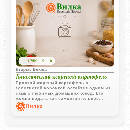
1,75K
0
0
Вторые Блюда
Классический жареный картофель
Простой жареный картофель с
золотистой корочкой остаётся одним из
самых любимых домашних блюд. Его
можно подать как самостоятельное
угощение или использовать в качестве
Вилка
универсального гарнира к мясу, рыбе и
овощам.