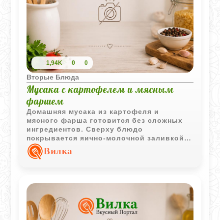
1,94K
0
0
Вторые Блюда
Мусака с картофелем и мясным
фаршем
Домашняя мусака из картофеля и
мясного фарша готовится без сложных
ингредиентов. Сверху блюдо
покрывается яично-молочной заливкой,
которая образует аппетитную румяную
Вилка
поверхность.