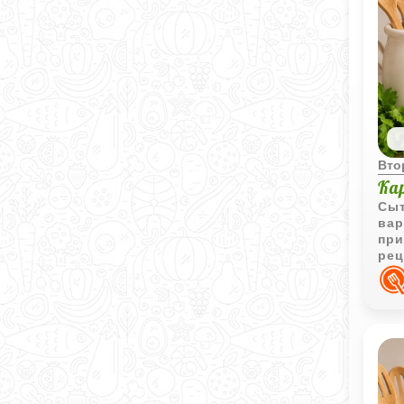
Вто
Ка
Сыт
вар
при
рец
обе