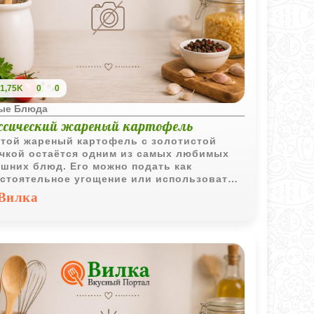
1,75K
0
0
ые Блюда
ссический жареный картофель
той жареный картофель с золотистой
чкой остаётся одним из самых любимых
шних блюд. Его можно подать как
стоятельное угощение или использовать
честве универсального гарнира к мясу,
Вилка
 и овощам.