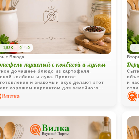
1,53K
0
0
рые Блюда
Втор
ртофель тушеный с колбасой и луком
Дер
ное домашнее блюдо из картофеля,
Сытн
еной колбасы и лука. Простое
объе
готовление и знакомый вкус делают этот
и на
епт хорошим вариантом для семейного
отли
да или ужина.
ужин
Вилка