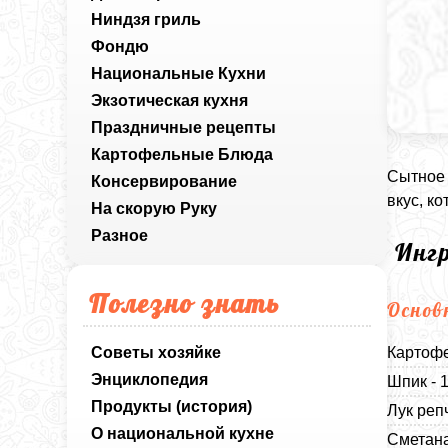
Ниндзя гриль
Фондю
Национальные Кухни
Экзотическая кухня
Праздничные рецепты
Картофельные Блюда
Сытное 
Консервирование
вкус, к
На скорую Руку
Разное
Инг
Полезно знать
Основ
Советы хозяйке
Картофе
Энциклопедия
Шпик - 
Продукты (история)
Лук реп
О национальной кухне
Сметана