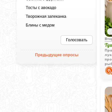
Тосты с авокадо
Творожная запеканка
Блины с медом
Вто
Голосовать
Ту
Про
Предыдущие опросы
лук
про
ры