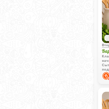
Вто
Ва
Кла
нач
Сыт
под