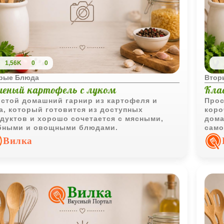
1,56K
0
0
рые Блюда
Втор
шеный картофель с луком
Кла
стой домашний гарнир из картофеля и
Прос
а, который готовится из доступных
коро
дуктов и хорошо сочетается с мясными,
дома
бными и овощными блюдами.
само
в ка
Вилка
рыбе