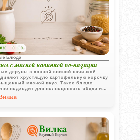
830
0
0
ые Блюда
уны с мясной начинкой по-казацки
ые деруны с сочной свиной начинкой
диняют хрустящую картофельную корочку
сыщенный мясной вкус. Такое блюдо
чно подходит для полноценного обеда или
а.
Вилка