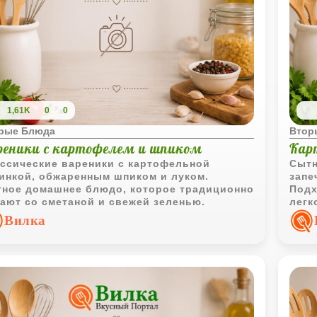
1,61K
0
0
рые Блюда
Втор
реники с картофелем и шпиком
Карт
ссические вареники с картофельной
Сытн
инкой, обжаренным шпиком и луком.
запе
ное домашнее блюдо, которое традиционно
Подх
ают со сметаной и свежей зеленью.
легк
Вилка