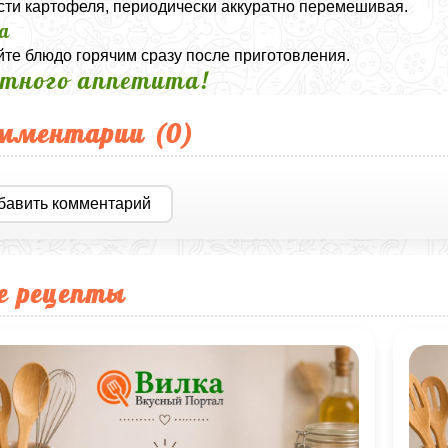
сти картофеля, периодически аккуратно перемешивая.
а
те блюдо горячим сразу после приготовления.
тного аппетита!
мментарии (
0
)
бавить комментарий
е рецепты