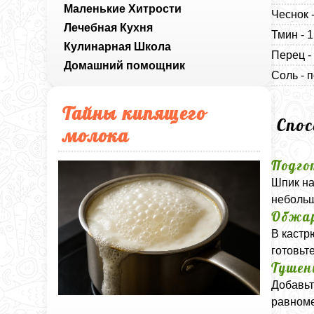
Маленькие Хитрости
Чеснок 
Лечебная Кухня
Тмин - 
Кулинарная Школа
Перец -
Домашний помощник
Соль - п
Тайны кипящего
Спо
молока
Подго
Шпик на
небольш
Обжар
В кастр
готовьте
Тушен
Добавьт
равноме