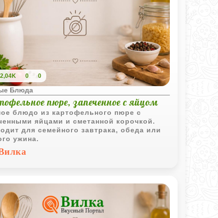
2,04K
0
0
ые Блюда
офельное пюре, запеченное с яйцом
ое блюдо из картофельного пюре с
ченными яйцами и сметанной корочкой.
одит для семейного завтрака, обеда или
ого ужина.
Вилка