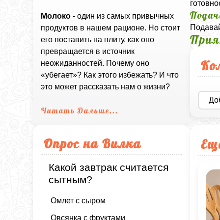
готовно
Подач
Молоко
- один из самых привычных
Подавай
продуктов в нашем рационе. Но стоит
Прия
его поставить на плиту, как оно
превращается в источник
Ко
неожиданностей. Почему оно
«убегает»? Как этого избежать? И что
это может рассказать нам о жизни?
До
Читать Дальше...
Опрос на Вилка
Ещ
Какой завтрак считается
сытным?
Омлет с сыром
Овсянка с фруктами