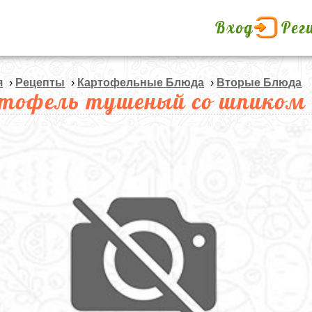
Вход
Рег
я
›
Рецепты
›
Картофельные Блюда
›
Вторые Блюда
тофель тушеный со шпиком