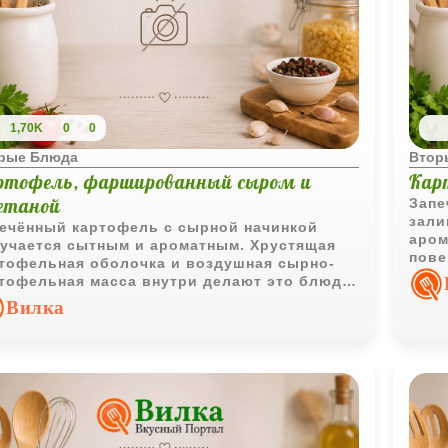
1,70K
0
0
рые Блюда
Втор
ртофель, фаршированный сыром и
Кар
етаной
Запе
зали
ечённый картофель с сырной начинкой
аром
учается сытным и ароматным. Хрустящая
пове
тофельная оболочка и воздушная сырно-
само
тофельная масса внутри делают это блюдо
гарн
ичным вариантом для семейного ужина.
Вилка