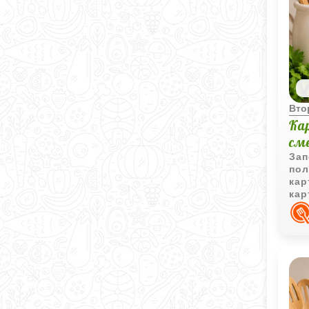
Вто
Ка
см
Зап
пол
кар
кар
отл