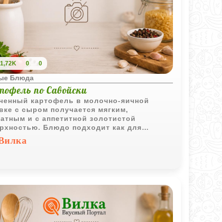
1,72K
0
0
ые Блюда
тофель по Савойски
ченный картофель в молочно-яичной
вке с сыром получается мягким,
атным и с аппетитной золотистой
рхностью. Блюдо подходит как для
стоятельной подачи, так и в качестве
Вилка
ира.