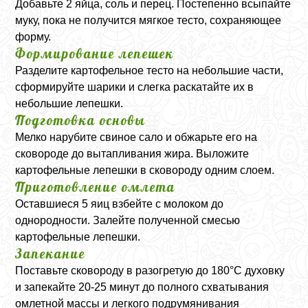
Добавьте 2 яйца, соль и перец. Постепенно всыпайте
муку, пока не получится мягкое тесто, сохраняющее
форму.
Формирование лепешек
Разделите картофельное тесто на небольшие части,
сформируйте шарики и слегка раскатайте их в
небольшие лепешки.
Подготовка основы
Мелко нарубите свиное сало и обжарьте его на
сковороде до вытапливания жира. Выложите
картофельные лепешки в сковороду одним слоем.
Приготовление омлета
Оставшиеся 5 яиц взбейте с молоком до
однородности. Залейте полученной смесью
картофельные лепешки.
Запекание
Поставьте сковороду в разогретую до 180°C духовку
и запекайте 20-25 минут до полного схватывания
омлетной массы и легкого подрумянивания