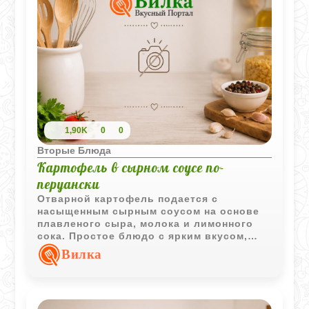
1,90K
0
0
Вторые Блюда
Картофель в сырном соусе по-
перуански
Отварной картофель подается с
насыщенным сырным соусом на основе
плавленого сыра, молока и лимонного
сока. Простое блюдо с ярким вкусом,
характерным для домашней кухни Перу.
Вилка