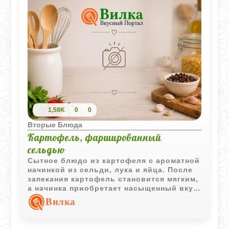
1,58K
0
0
Вторые Блюда
Картофель, фаршированный
сельдью
Сытное блюдо из картофеля с ароматной
начинкой из сельди, лука и яйца. После
запекания картофель становится мягким,
а начинка приобретает насыщенный вкус
и аппетитный аромат.
Вилка