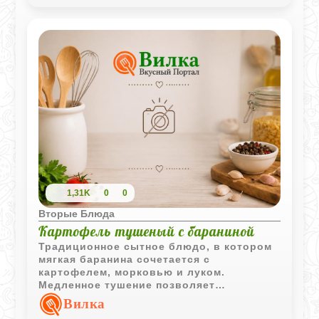
1,31K
0
0
Вторые Блюда
Картофель тушеный с бараниной
Традиционное сытное блюдо, в котором
мягкая баранина сочетается с
картофелем, морковью и луком.
Медленное тушение позволяет
ингредиентам обменяться вкусами и
Вилка
ароматами, делая блюдо особенно