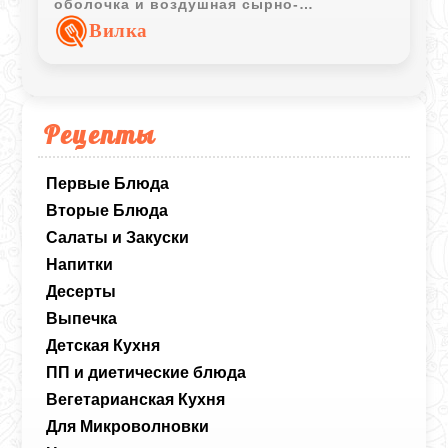
оболочка и воздушная сырно-
картофельная масса внутри делают это
Вилка
блюдо отличным вариантом для
семейного ужина.
Рецепты
Первые Блюда
Вторые Блюда
Салаты и Закуски
Напитки
Десерты
Выпечка
Детская Кухня
ПП и диетические блюда
Вегетарианская Кухня
Для Микроволновки