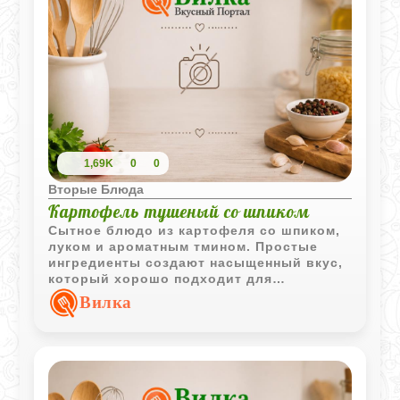
1,69K
0
0
Вторые Блюда
Картофель тушеный со шпиком
Сытное блюдо из картофеля со шпиком,
луком и ароматным тмином. Простые
ингредиенты создают насыщенный вкус,
который хорошо подходит для
домашнего обеда или ужина.
Вилка