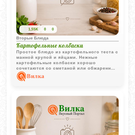
1,55K
0
0
Вторые Блюда
Картофельные колбаски
Простое блюдо из картофельного теста с
манной крупой и яйцами. Нежные
картофельные колбаски хорошо
сочетаются со сметаной или обжаренным
шпиком и подходят для домашнего
Вилка
обеда.