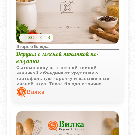
830
0
0
Вторые Блюда
Деруны с мясной начинкой по-
казацки
Сытные деруны с сочной свиной
начинкой объединяют хрустящую
картофельную корочку и насыщенный
мясной вкус. Такое блюдо отлично
подходит для полноценного обеда или
Вилка
ужина.