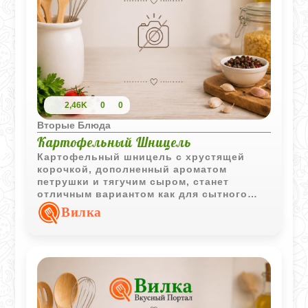
2,46K
0
0
Вторые Блюда
Картофельный Шницель
Картофельный шницель с хрустящей
корочкой, дополненный ароматом
петрушки и тягучим сыром, станет
отличным вариантом как для сытного
завтрака, так и для необычного гарнира.
Вилка
Золотистая панировка превращает
обычное пюре в изысканное блюдо,
которое точно оценят домашние.