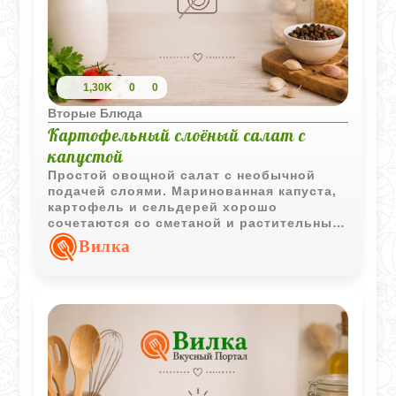
1,30K
0
0
Вторые Блюда
Картофельный слоёный салат с
капустой
Простой овощной салат с необычной
подачей слоями. Маринованная капуста,
картофель и сельдерей хорошо
сочетаются со сметаной и растительным
маслом, создавая насыщенный вкус и
Вилка
приятную текстуру.