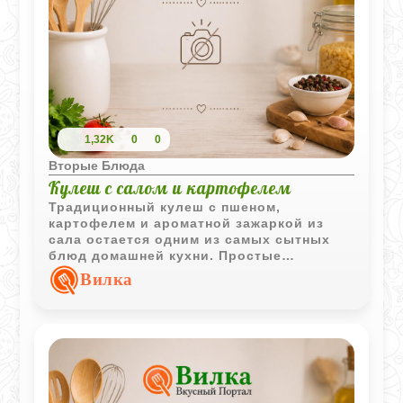
1,32K
0
0
Вторые Блюда
Кулеш с салом и картофелем
Традиционный кулеш с пшеном,
картофелем и ароматной зажаркой из
сала остается одним из самых сытных
блюд домашней кухни. Простые
продукты создают насыщенный вкус и
Вилка
густую текстуру.