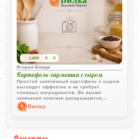
1,86K
0
0
Вторые Блюда
Картофель-гармошка с сыром
Простой запечённый картофель с сыром
выглядит эффектно и не требует
сложных ингредиентов. Во время
запекания ломтики раскрываются,
пропитываются сливочным маслом и
Вилка
покрываются аппетитной сырной
корочкой.
Рецепты