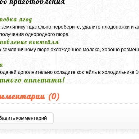
соб приготовления
товка ягод
землянику тщательно переберите, удалите плодоножки и ак
 получения однородного пюре.
товление коктейля
к земляничному пюре охлажденное молоко, хорошо размеша
а
одачей дополнительно охладите коктейль в холодильнике 1
тного аппетита!
мментарии (
0
)
бавить комментарий