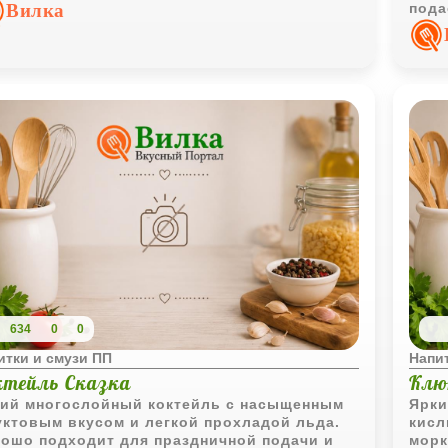
Вилка
пода
634
0
0
итки и смузи ПП
Напит
ктейль Сказка
Клю
ий многослойный коктейль с насыщенным
Ярки
ктовым вкусом и легкой прохладой льда.
кисл
ошо подходит для праздничной подачи и
морк