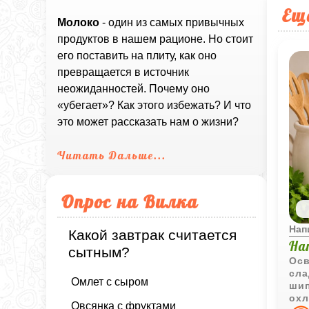
Ещ
Молоко
- один из самых привычных
продуктов в нашем рационе. Но стоит
его поставить на плиту, как оно
превращается в источник
неожиданностей. Почему оно
«убегает»? Как этого избежать? И что
это может рассказать нам о жизни?
Читать Дальше...
Опрос на Вилка
Нап
Какой завтрак считается
На
сытным?
Осв
сла
Омлет с сыром
шип
охл
Овсянка с фруктами