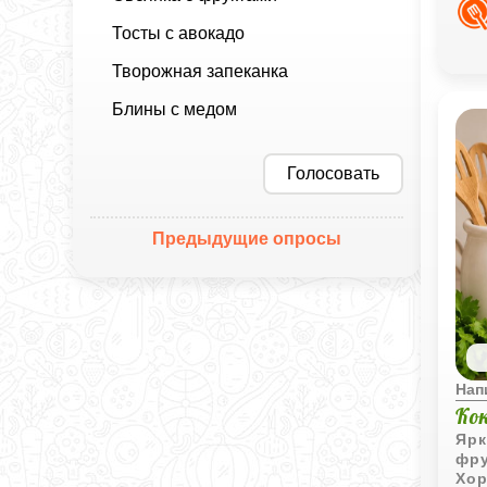
Тосты с авокадо
Творожная запеканка
Блины с медом
Голосовать
Предыдущие опросы
Нап
Ко
Ярк
фру
Хор