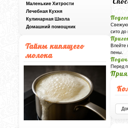
Спо
Маленькие Хитрости
Лечебная Кухня
Подго
Кулинарная Школа
Свежую 
Домашний помощник
сито до
Приго
Тайны кипящего
Влейте 
пены.
молока
Подач
Перед п
Прия
Ко
До