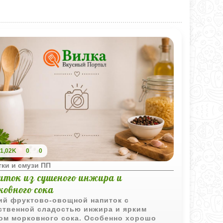
1,02K
0
0
ки и смузи ПП
иток из сушеного инжира и
овного сока
ий фруктово-овощной напиток с
ственной сладостью инжира и ярким
ом морковного сока. Особенно хорошо