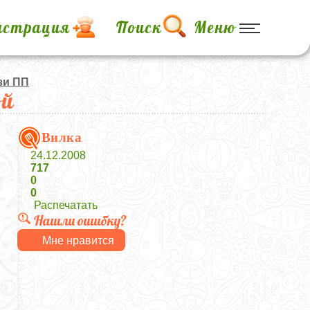
истрация
Поиск
Меню
зи ПП
ой
Вилка
24.12.2008
717
0
0
Распечатать
Нашли ошибку?
Мне нравится