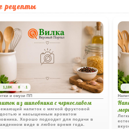
е рецепты
1,18K
0
1
итки и смузи ПП
Напит
питок из шиповника с черносливом
Нап
морк
ежающий напиток с мягкой фруктовой
достью и насыщенным ароматом
Легк
овника. Хорошо подходит для подачи в
есте
ажденном виде в любое время года.
вкус