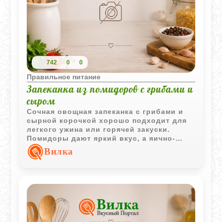
742
0
0
Правильное питание
Запеканка из помидоров с грибами и
сыром
Сочная овощная запеканка с грибами и
сырной корочкой хорошо подходит для
легкого ужина или горячей закуски.
Помидоры дают яркий вкус, а яично-
молочная заливка делает блюдо мягким
Вилка
и насыщенным.