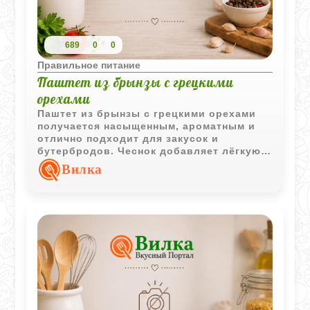
689
0
0
Правильное питание
Паштет из брынзы с грецкими
орехами
Паштет из брынзы с грецкими орехами
получается насыщенным, ароматным и
отлично подходит для закусок и
бутербродов. Чеснок добавляет лёгкую
пикантность, а орехи делают текстуру
Вилка
более выразительной.