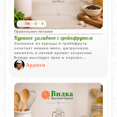
706
0
0
Правильное питание
Куриное заливное с грейпфрутом
Заливное из курицы и грейпфрута
сочетает нежное мясо, цитрусовую
свежесть и легкий аромат эстрагона.
Блюдо выглядит ярко и хорошо
подходит для праздничной подачи или
Арджун
холодного закусочного стола.