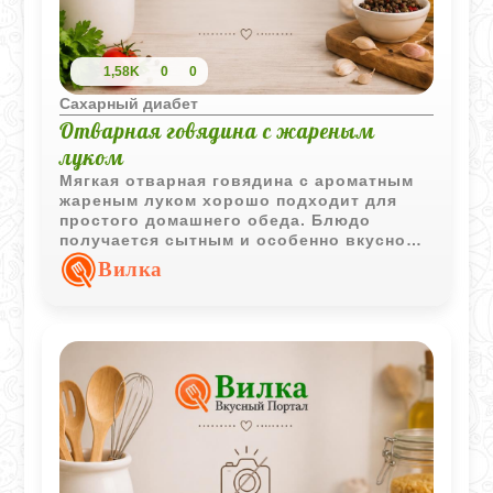
1,58K
0
0
Сахарный диабет
Отварная говядина с жареным
луком
Мягкая отварная говядина с ароматным
жареным луком хорошо подходит для
простого домашнего обеда. Блюдо
получается сытным и особенно вкусно
сочетается с картофелем или тушеными
Вилка
овощами.