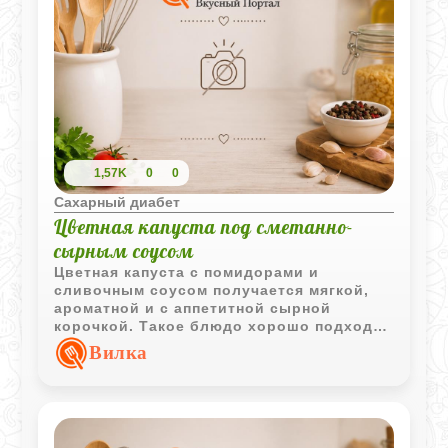
1,57K
0
0
Сахарный диабет
Цветная капуста под сметанно-
сырным соусом
Цветная капуста с помидорами и
сливочным соусом получается мягкой,
ароматной и с аппетитной сырной
корочкой. Такое блюдо хорошо подходит
для домашнего обеда или овощного
Вилка
ужина.