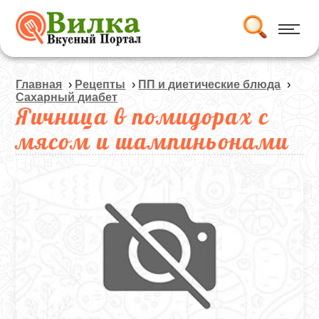
Главная
›
Рецепты
›
ПП и диетические блюда
›
Сахарный диабет
Яичница в помидорах с
мясом и шампиньонами