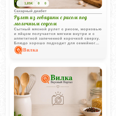
1,85K
0
0
Сахарный диабет
Рулет из говядины с рисом под
молочным соусом
Сытный мясной рулет с рисом, морковью
и яйцом получается мягким внутри и с
аппетитной запеченной корочкой сверху.
Блюдо хорошо подходит для семейного
обеда и удобно подавать порционно.
Вилка