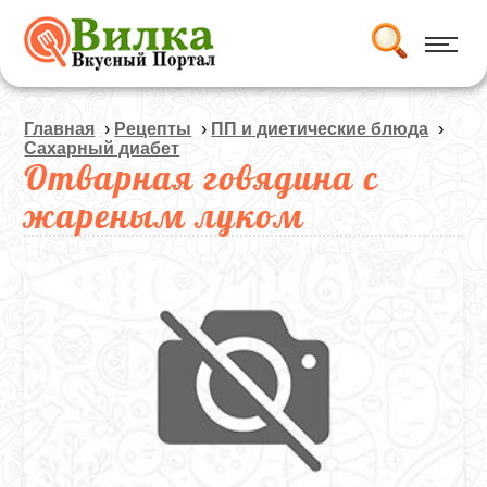
Главная
›
Рецепты
›
ПП и диетические блюда
›
Сахарный диабет
Отварная говядина с
жареным луком