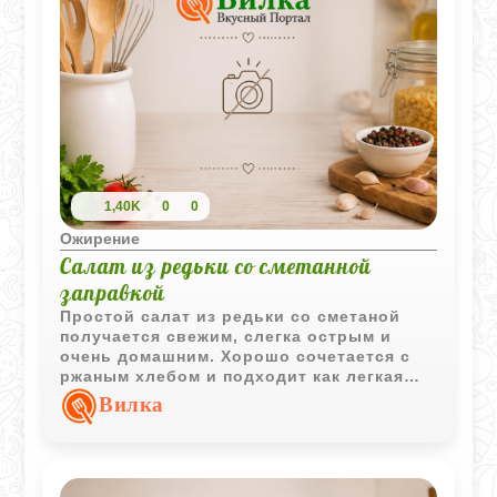
1,40K
0
0
Ожирение
Салат из редьки со сметанной
заправкой
Простой салат из редьки со сметаной
получается свежим, слегка острым и
очень домашним. Хорошо сочетается с
ржаным хлебом и подходит как легкая
закуска к горячим блюдам.
Вилка