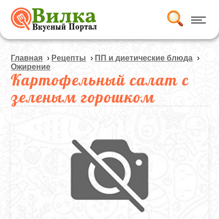
Главная
›
Рецепты
›
ПП и диетические блюда
›
Ожирение
Картофельный салат с
зеленым горошком