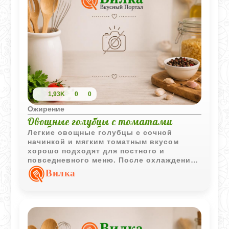
1,93K
0
0
Ожирение
Овощные голубцы с томатами
Легкие овощные голубцы с сочной
начинкой и мягким томатным вкусом
хорошо подходят для постного и
повседневного меню. После охлаждения
блюдо становится еще насыщеннее и
Вилка
ароматнее.