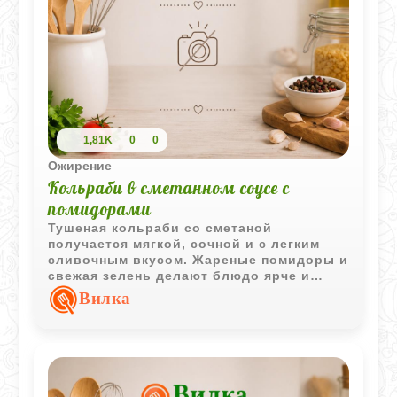
1,81K
0
0
Ожирение
Кольраби в сметанном соусе с
помидорами
Тушеная кольраби со сметаной
получается мягкой, сочной и с легким
сливочным вкусом. Жареные помидоры и
свежая зелень делают блюдо ярче и
ароматнее.
Вилка