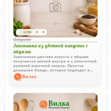
1,72K
0
0
Ожирение
Запеканка из цветной капусты с
яйцами
Запеченная цветная капуста с яйцами
получается мягкой внутри и с аппетитной
румяной корочкой сверху. Простое
домашнее блюдо, которое подходит и
для легкого ужина, и для горячего
Вилка
гарнира.