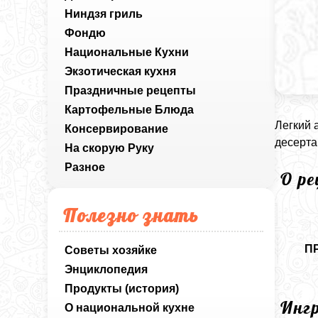
Ниндзя гриль
Фондю
Национальные Кухни
Экзотическая кухня
Праздничные рецепты
Картофельные Блюда
Легкий 
Консервирование
десерта
На скорую Руку
Разное
О р
Полезно знать
П
Советы хозяйке
Энциклопедия
Продукты (история)
Инг
О национальной кухне