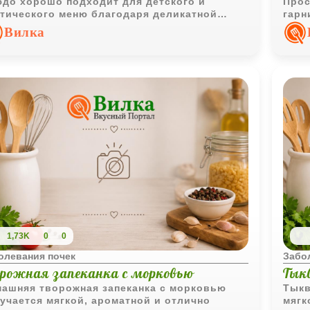
до хорошо подходит для детского и
Прос
тического меню благодаря деликатной
гарн
стуре и сливочному вкусу.
Вилка
1,73K
0
0
олевания почек
Забо
орожная запеканка с морковью
Тык
ашняя творожная запеканка с морковью
Тыкв
учается мягкой, ароматной и отлично
мягк