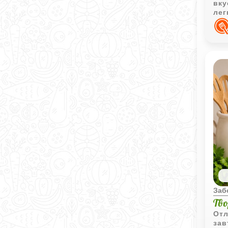
вку
лег
Заб
Тв
Отл
зав