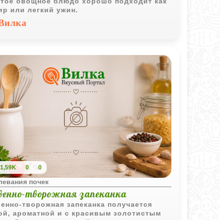
тое овощное блюдо хорошо подходит как
ир или легкий ужин.
Вилка
1,59K
0
0
левания почек
венно-творожная запеканка
енно-творожная запеканка получается
ой, ароматной и с красивым золотистым