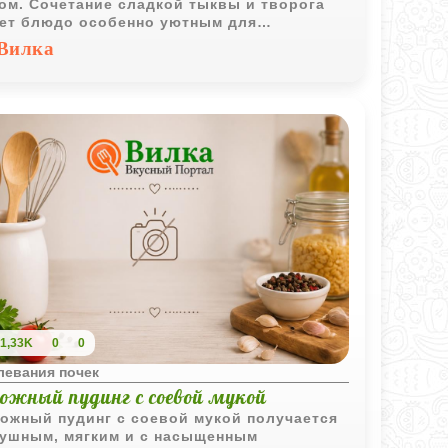
ом. Сочетание сладкой тыквы и творога
ет блюдо особенно уютным для
шнего чаепития.
Вилка
1,33K
0
0
левания почек
рожный пудинг с соевой мукой
ожный пудинг с соевой мукой получается
ушным, мягким и с насыщенным