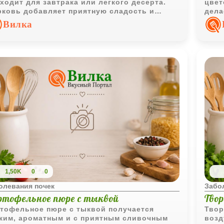
ходит для завтрака или легкого десерта.
цвет
ковь добавляет приятную сладость и
дела
сивый золотистый оттенок.
дома
Вилка
1,50K
0
0
олевания почек
Забо
ртофельное пюре с тыквой
Тво
тофельное пюре с тыквой получается
Твор
ким, ароматным и с приятным сливочным
возд