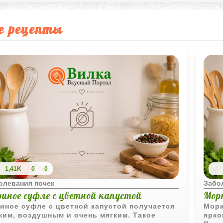
е рецепты
1,41K
0
0
олевания почек
Забо
риное суфле с цветной капустой
Мор
иное суфле с цветной капустой получается
Морк
ким, воздушным и очень мягким. Такое
ярко