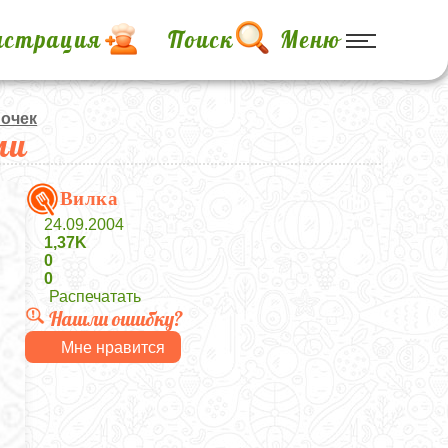
истрация
Поиск
Меню
почек
ми
Вилка
24.09.2004
1,37K
0
0
Распечатать
Нашли ошибку?
Мне нравится