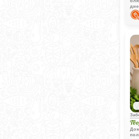
блю
дие
тек
Заб
Тв
Дом
пол