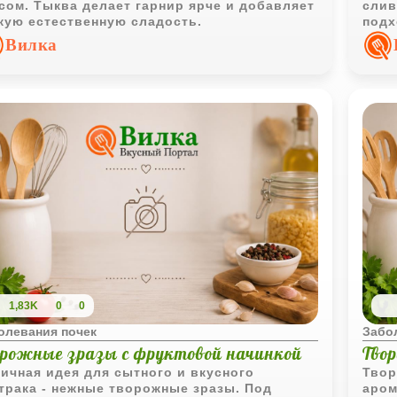
сом. Тыква делает гарнир ярче и добавляет
слив
кую естественную сладость.
подх
завт
Вилка
1,83K
0
0
олевания почек
Забо
орожные зразы с фруктовой начинкой
Тво
ичная идея для сытного и вкусного
Твор
трака - нежные творожные зразы. Под
аром