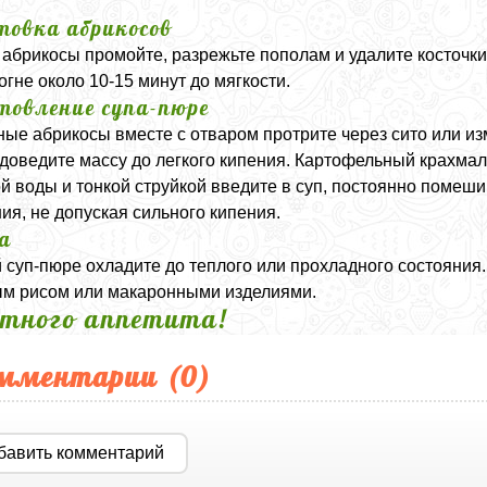
товка абрикосов
абрикосы промойте, разрежьте пополам и удалите косточки
огне около 10-15 минут до мягкости.
товление супа-пюре
ые абрикосы вместе с отваром протрите через сито или из
 доведите массу до легкого кипения. Картофельный крахма
й воды и тонкой струйкой введите в суп, постоянно помеши
ния, не допуская сильного кипения.
а
 суп-пюре охладите до теплого или прохладного состояния.
м рисом или макаронными изделиями.
тного аппетита!
мментарии (
0
)
бавить комментарий