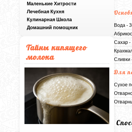
Маленькие Хитрости
Лечебная Кухня
Основ
Кулинарная Школа
Вода - 
Домашний помощник
Абрикос
Сахар -
Тайны кипящего
Крахмал
молока
Сливки 
Для п
Сухое п
Отварно
Отварны
Спо