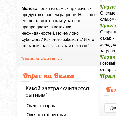
Подго
Молоко
- один из самых привычных
Спелые 
продуктов в нашем рационе. Но стоит
слабом 
его поставить на плиту, как оно
Приго
превращается в источник
Сваренн
неожиданностей. Почему оно
сахар и
«убегает»? Как этого избежать? И что
холодно
это может рассказать нам о жизни?
загусте
Подач
Читать Дальше...
Готовый
отварны
Опрос на Вилка
Прия
Какой завтрак считается
Ко
сытным?
Омлет с сыром
До
Овсянка с фруктами