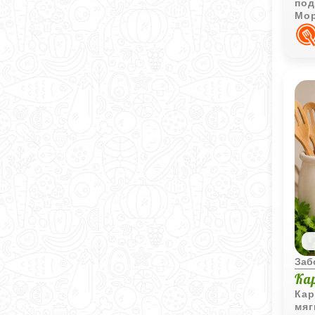
под
Мор
кра
Заб
Ка
Кар
мяг