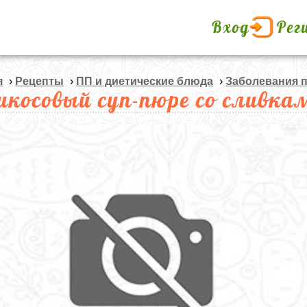
Вход
Рег
я
›
Рецепты
›
ПП и диетические блюда
›
Заболевания 
икосовый суп-пюре со сливка