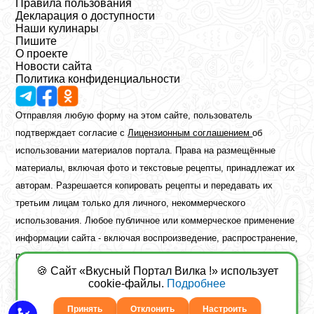
Правила пользования
Декларация о доступности
Наши кулинары
Пишите
О проекте
Новости сайта
Политика конфиденциальности
Отправляя любую форму на этом сайте, пользователь
подтверждает согласие с
Лицензионным соглашением
об
использовании материалов портала. Права на размещённые
материалы, включая фото и текстовые рецепты, принадлежат их
авторам. Разрешается копировать рецепты и передавать их
третьим лицам только для личного, некоммерческого
использования. Любое публичное или коммерческое применение
информации сайта - включая воспроизведение, распространение,
публикацию или обработку - возможно лишь при наличии
🍪 Сайт «Вкусный Портал Вилка !» использует
предварительного письменного разрешения правообладателя.
cookie-файлы.
Подробнее
Copyright ©2026 Вкусный Портал Вилка
Сайт построен
freebrush.net
Принять
Отклонить
Настроить