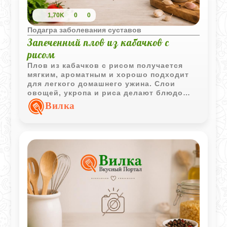
1,70K
0
0
Подагра заболевания суставов
Запеченный плов из кабачков с
рисом
Плов из кабачков с рисом получается
мягким, ароматным и хорошо подходит
для легкого домашнего ужина. Слои
овощей, укропа и риса делают блюдо
сочным, а запекание в духовке
Вилка
объединяет все вкусы.