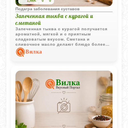
1,46K
0
0
Подагра заболевания суставов
Запеченная тыква с курагой и
сметаной
Запеченная тыква с курагой получается
ароматной, мягкой и с приятным
сладковатым вкусом. Сметана и
сливочное масло делают блюдо более
насыщенным, а румяная корочка отлично
Вилка
дополняет текстуру.