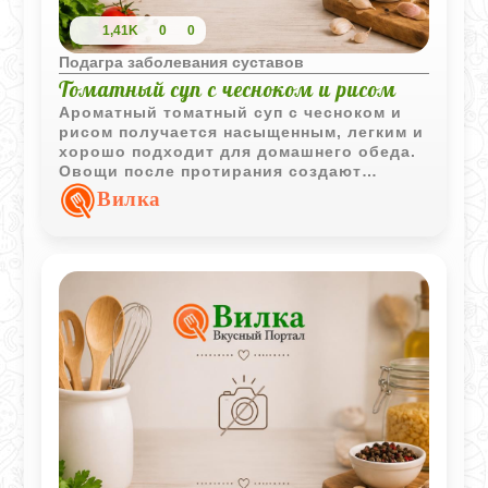
1,41K
0
0
Подагра заболевания суставов
Томатный суп с чесноком и рисом
Ароматный томатный суп с чесноком и
рисом получается насыщенным, легким и
хорошо подходит для домашнего обеда.
Овощи после протирания создают
мягкую текстуру и яркий вкус без
Вилка
сложного приготовления.