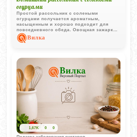
огурцами
Простой рассольник с солеными
огурцами получается ароматным,
насыщенным и хорошо подходит для
повседневного обеда. Овощная зажарка
и сметана делают вкус более мягким и
Вилка
сбалансированным.
1,67K
0
0
Подагра заболевания суставов