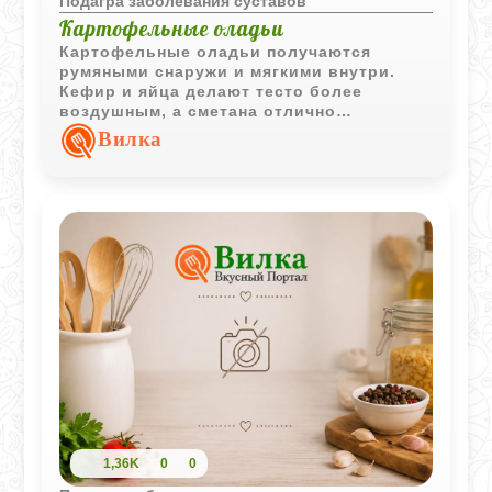
Подагра заболевания суставов
Картофельные оладьи
Картофельные оладьи получаются
румяными снаружи и мягкими внутри.
Кефир и яйца делают тесто более
воздушным, а сметана отлично
дополняет вкус готового блюда.
Вилка
1,36K
0
0