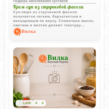
Подагра заболевания суставов
Крем-суп из стручковой фасоли
Суп-пюре из стручковой фасоли
получается легким, бархатистым и
насыщенным по вкусу. Сливочное масло,
сметана и желтки делают текстуру
мягкой, а подача с гренками отлично
Вилка
дополняет блюдо.
1,47K
0
0