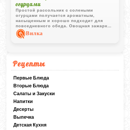
огурцами
Простой рассольник с солеными
огурцами получается ароматным,
насыщенным и хорошо подходит для
повседневного обеда. Овощная зажарка
и сметана делают вкус более мягким и
Вилка
сбалансированным.
Рецепты
Первые Блюда
Вторые Блюда
Салаты и Закуски
Напитки
Десерты
Выпечка
Детская Кухня