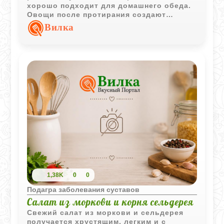
хорошо подходит для домашнего обеда.
Овощи после протирания создают
мягкую текстуру и яркий вкус без
Вилка
сложного приготовления.
1,38K
0
0
Подагра заболевания суставов
Салат из моркови и корня сельдерея
Свежий салат из моркови и сельдерея
получается хрустящим, легким и с