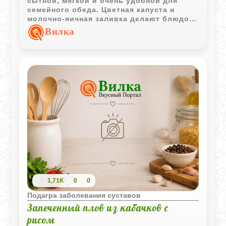
сытной, мягкой и очень удобной для
семейного обеда. Цветная капуста и
молочно-яичная заливка делают блюдо
более сочным и лёгким.
Вилка
1,71K
0
0
Подагра заболевания суставов
Запеченный плов из кабачков с
рисом