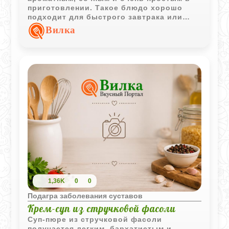
приготовлении. Такое блюдо хорошо
подходит для быстрого завтрака или
лёгкого домашнего ужина.
Вилка
1,36K
0
0
Подагра заболевания суставов
Крем-суп из стручковой фасоли
Суп-пюре из стручковой фасоли
получается легким, бархатистым и