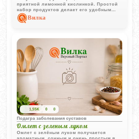
приятной лимонной кислинкой. Простой
набор продуктов делает его удобным
вариантом для быстрого повседневного
Вилка
меню.
1,55K
0
0
Подагра заболевания суставов
Омлет с зеленым луком
Омлет с зелёным луком получается
ароматным, сочным и очень простым в