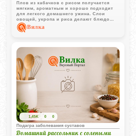
Плов из кабачков с рисом получается
мягким, ароматным и хорошо подходит
для легкого домашнего ужина. Слои
овощей, укропа и риса делают блюдо
сочным, а запекание в духовке
Вилка
объединяет все вкусы.
1,45K
0
0
Подагра заболевания суставов
Домашний рассольник с солеными