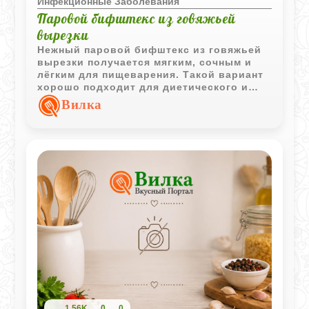
Инфекционные Заболевания
Паровой бифштекс из говяжьей
вырезки
Нежный паровой бифштекс из говяжьей
вырезки получается мягким, сочным и
лёгким для пищеварения. Такой вариант
хорошо подходит для диетического и
щадящего питания без лишнего жира и
Вилка
обжаривания.
1,56K
0
0