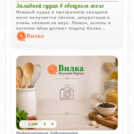
Заливной судак в овощном желе
Нежный судак в прозрачном овощном
желе получается лёгким, аккуратным и
очень свежим на вкус. Лимон, зелень и
кусочки яйца делают подачу более
выразительной, сохраняя классический
Вилка
характер блюда.
1,44K
0
0
Инфекционные Заболевания