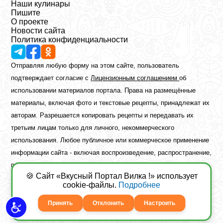
Наши кулинары
Пишите
О проекте
Новости сайта
Политика конфиденциальности
Отправляя любую форму на этом сайте, пользователь
подтверждает согласие с
Лицензионным соглашением
об
использовании материалов портала. Права на размещённые
материалы, включая фото и текстовые рецепты, принадлежат их
авторам. Разрешается копировать рецепты и передавать их
третьим лицам только для личного, некоммерческого
использования. Любое публичное или коммерческое применение
информации сайта - включая воспроизведение, распространение,
публикацию или обработку - возможно лишь при наличии
🍪 Сайт «Вкусный Портал Вилка !» использует
предварительного письменного разрешения правообладателя.
cookie-файлы.
Подробнее
Copyright ©2026 Вкусный Портал Вилка
Сайт построен
freebrush.net
Принять
Отклонить
Настроить