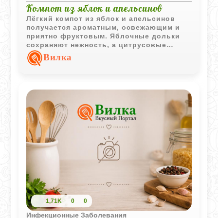
Компот из яблок и апельсинов
Лёгкий компот из яблок и апельсинов
получается ароматным, освежающим и
приятно фруктовым. Яблочные дольки
сохраняют нежность, а цитрусовые
добавляют напитку яркий вкус и лёгкую
Вилка
кислинку.
1,71K
0
0
Инфекционные Заболевания