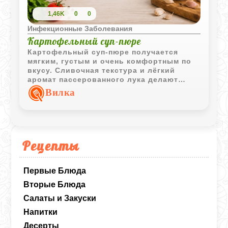
1,46K
0
0
Инфекционные Заболевания
Картофельный суп-пюре
Картофельный суп-пюре получается
мягким, густым и очень комфортным по
вкусу. Сливочная текстура и лёгкий
аромат пассерованного лука делают
блюдо особенно домашним.
Вилка
Рецепты
Первые Блюда
Вторые Блюда
Салаты и Закуски
Напитки
Десерты