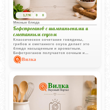
1,77K
0
0
Мясные блюда
Бефстроганов с шампиньонами и
сметанным соусом
Классическое сочетание говядины,
грибов и сметанного соуса делает это
блюдо насыщенным и ароматным.
Бефстроганов получается сочным и
отлично подходит для подачи с
Вилка
картофельным пюре, рисом или
макаронами.