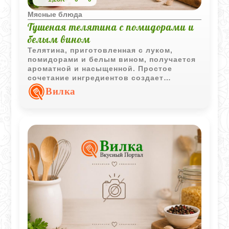
Мясные блюда
Тушеная телятина с помидорами и
белым вином
Телятина, приготовленная с луком,
помидорами и белым вином, получается
ароматной и насыщенной. Простое
сочетание ингредиентов создает
выразительный вкус и делает блюдо
Вилка
хорошим вариантом для семейного
обеда или ужина.