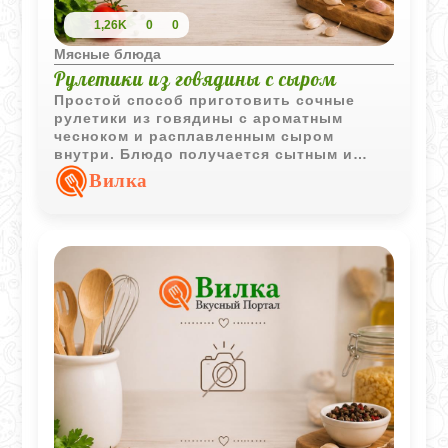
1,26K
0
0
Мясные блюда
Рулетики из говядины с сыром
Простой способ приготовить сочные
рулетики из говядины с ароматным
чесноком и расплавленным сыром
внутри. Блюдо получается сытным и
подходит как для семейного ужина, так и
Вилка
для подачи на праздничный стол.