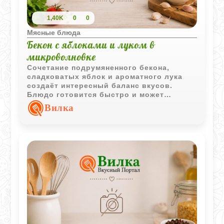
1,40K
0
0
Мясные блюда
Бекон с яблоками и луком в
микроволновке
Сочетание подрумяненного бекона,
сладковатых яблок и ароматного лука
создаёт интересный баланс вкусов.
Блюдо готовится быстро и может
подаваться как горячая закуска или
Вилка
дополнение к основному столу.