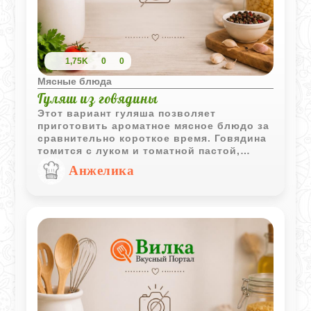
1,75K
0
0
Мясные блюда
Гуляш из говядины
Этот вариант гуляша позволяет
приготовить ароматное мясное блюдо за
сравнительно короткое время. Говядина
томится с луком и томатной пастой,
приобретая насыщенный вкус и
Анжелика
аппетитную подливу.