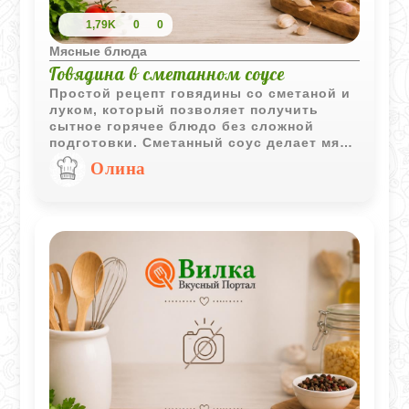
1,79K
0
0
Мясные блюда
Говядина в сметанном соусе
Простой рецепт говядины со сметаной и
луком, который позволяет получить
сытное горячее блюдо без сложной
подготовки. Сметанный соус делает мясо
более мягким и придает ему приятный
Олина
сливочный вкус.