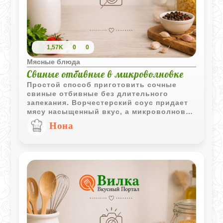
1,57K
0
0
Мясные блюда
Свиные отбивные в микроволновке
Простой способ приготовить сочные
свиные отбивные без длительного
запекания. Ворчестерский соус придает
мясу насыщенный вкус, а микроволновая
печь позволяет быстро получить готовое
Нона
горячее блюдо.