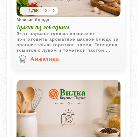
1,75K
0
0
Мясные блюда
Гуляш из говядины
Этот вариант гуляша позволяет
приготовить ароматное мясное блюдо за
сравнительно короткое время. Говядина
томится с луком и томатной пастой,
приобретая насыщенный вкус и
Анжелика
аппетитную подливу.