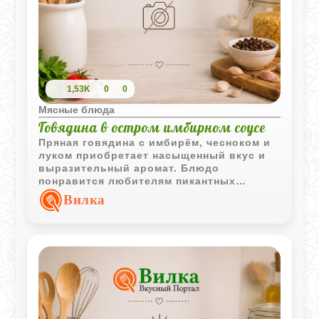
1,53K
0
0
Мясные блюда
Говядина в остром имбирном соусе
Пряная говядина с имбирём, чесноком и
луком приобретает насыщенный вкус и
выразительный аромат. Блюдо
понравится любителям пикантных
мясных рецептов с восточными нотками.
Вилка