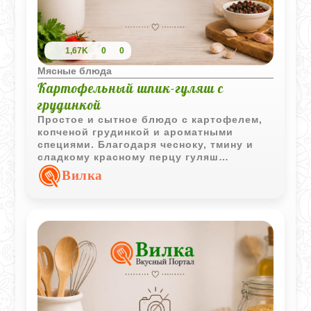
1,67K
0
0
Мясные блюда
Картофельный шпик-гуляш с
грудинкой
Простое и сытное блюдо с картофелем,
копченой грудинкой и ароматными
специями. Благодаря чесноку, тмину и
сладкому красному перцу гуляш
приобретает насыщенный вкус и
Вилка
аппетитный аромат.