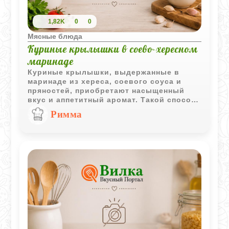
1,82K
0
0
Мясные блюда
Куриные крылышки в соево-хересном
маринаде
Куриные крылышки, выдержанные в
маринаде из хереса, соевого соуса и
пряностей, приобретают насыщенный
вкус и аппетитный аромат. Такой способ
приготовления позволяет получить
Римма
сочное мясо с выразительными
восточными нотками.