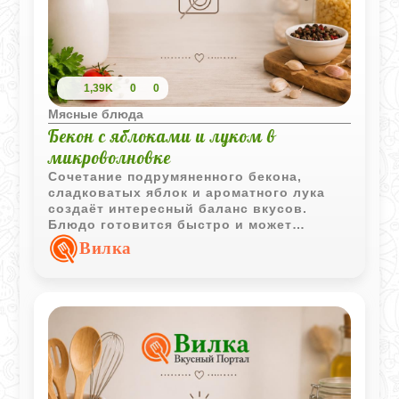
1,39K
0
0
Мясные блюда
Бекон с яблоками и луком в
микроволновке
Сочетание подрумяненного бекона,
сладковатых яблок и ароматного лука
создаёт интересный баланс вкусов.
Блюдо готовится быстро и может
подаваться как горячая закуска или
Вилка
дополнение к основному столу.