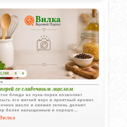
1,78K
0
0
ое
-порей со сливочным маслом
тое блюдо из лука-порея позволяет
рыть его мягкий вкус и приятный аромат.
очное масло и свежая зелень делают
ир более насыщенным и хорошо
лняют мясо, птицу или рыбу.
Вилка