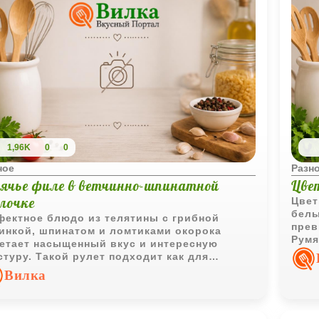
1,96K
0
0
ное
Разн
лячье филе в ветчинно-шпинатной
Цве
олочке
Цвет
белы
ектное блюдо из телятины с грибной
прев
инкой, шпинатом и ломтиками окорока
Румя
етает насыщенный вкус и интересную
дела
стуру. Такой рулет подходит как для
ужин
седневного меню, так и для особого случая.
Вилка