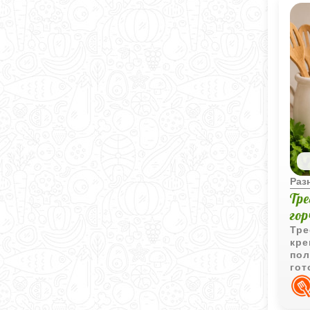
Раз
Тре
го
Тре
кре
пол
гот
под