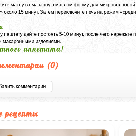
ите массу в смазанную маслом форму для микроволновой п
» около 15 минут. Затем переключите печь на режим «средн
.
а
у паштету дайте постоять 5-10 минут, после чего нарежьт
и макаронными изделиями.
тного аппетита!
мментарии (
0
)
бавить комментарий
е рецепты