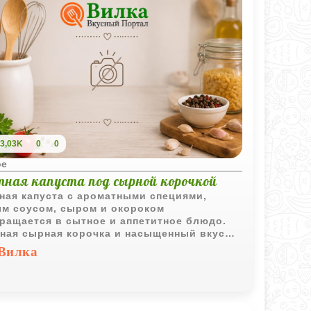
3,03K
0
0
ое
тная капуста под сырной корочкой
ная капуста с ароматными специями,
м соусом, сыром и окороком
ращается в сытное и аппетитное блюдо.
ная сырная корочка и насыщенный вкус
ют его отличным вариантом для обеда или
Вилка
а.