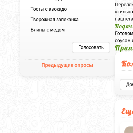
Перелож
Тосты с авокадо
«сильно
паштета
Творожная запеканка
Подач
Блины с медом
Готовом
соусом 
Прия
Голосовать
Ко
Предыдущие опросы
До
Ещ