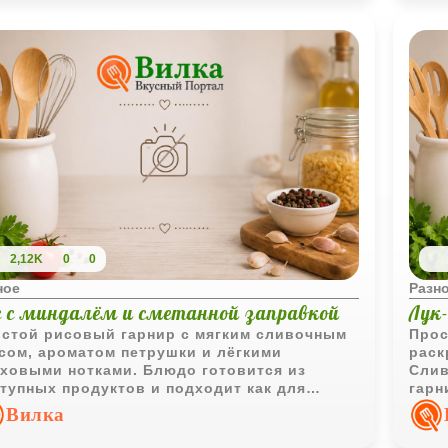
2,12K
0
0
ное
Разн
с с миндалём и сметанной заправкой
Лук
стой рисовый гарнир с мягким сливочным
Прос
сом, ароматом петрушки и лёгкими
раск
ховыми нотками. Блюдо готовится из
Слив
тупных продуктов и подходит как для
гарн
остоятельной подачи, так и в качестве
допо
Вилка
олнения к мясу или птице.