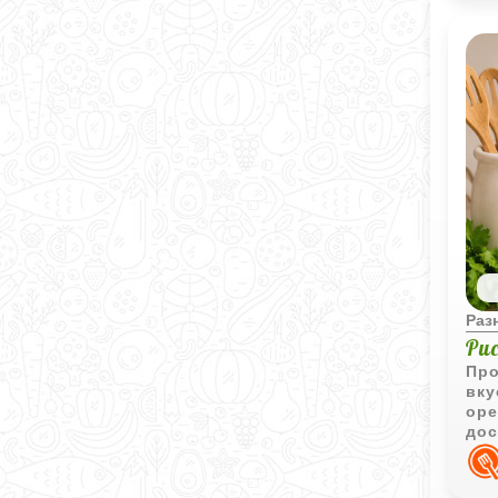
Раз
Ри
Про
вку
оре
дос
сам
доп