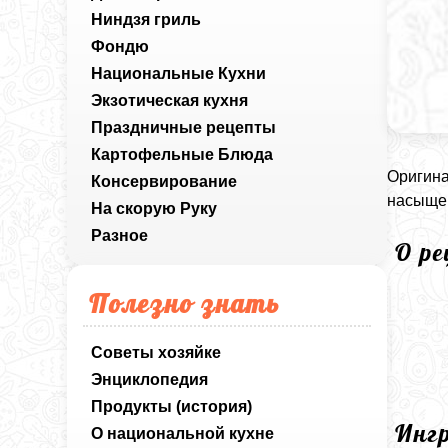
Ниндзя гриль
Фондю
Национальные Кухни
Экзотическая кухня
Праздничные рецепты
Картофельные Блюда
Оригина
Консервирование
насыщен
На скорую Руку
Разное
О р
Полезно знать
Советы хозяйке
Энциклопедия
Продукты (история)
Инг
О национальной кухне