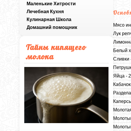
Маленькие Хитрости
Лечебная Кухня
Основ
Кулинарная Школа
Мясо ин
Домашний помощник
Лук реп
Лимонна
Тайны кипящего
Белый х
молока
Сливки 
Петрушк
Яйца - 
Кабачок
Раздела
Каперсы
Молотая
Молотый
Молотый