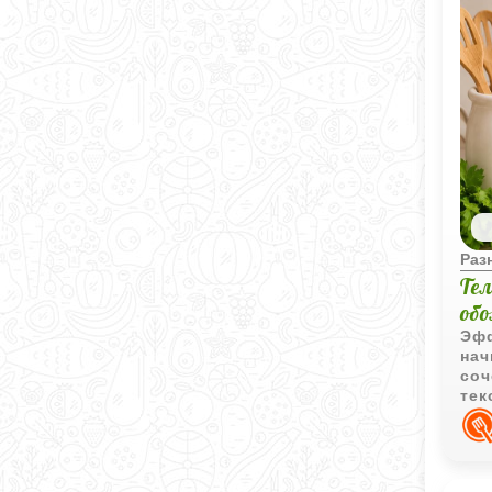
Раз
Те
об
Эфф
нач
соч
тек
пов