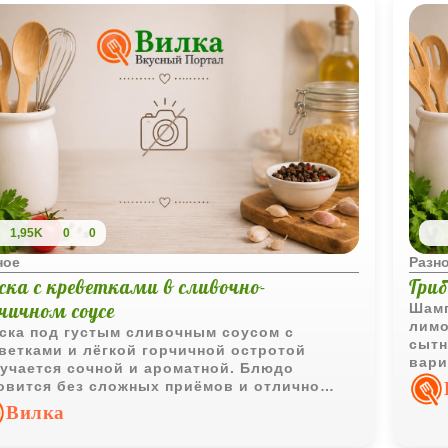
1,95K
0
0
ное
Разн
ска с креветками в сливочно-
Гриб
рчичном соусе
Шамп
лимо
ска под густым сливочным соусом с
сытн
ветками и лёгкой горчичной остротой
вари
учается сочной и ароматной. Блюдо
горя
овится без сложных приёмов и отлично
ходит для семейного ужина.
Вилка