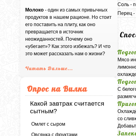
Соль - п
Молоко
- один из самых привычных
Перец -
продуктов в нашем рационе. Но стоит
его поставить на плиту, как оно
превращается в источник
Спо
неожиданностей. Почему оно
«убегает»? Как этого избежать? И что
Подго
это может рассказать нам о жизни?
Мясо ин
лимонно
Читать Дальше...
охлажде
Подго
Опрос на Вилка
С белог
размягч
Какой завтрак считается
Приго
сытным?
Охлаждё
со слив
Омлет с сыром
Добавьт
Запек
Овсянка с фруктами