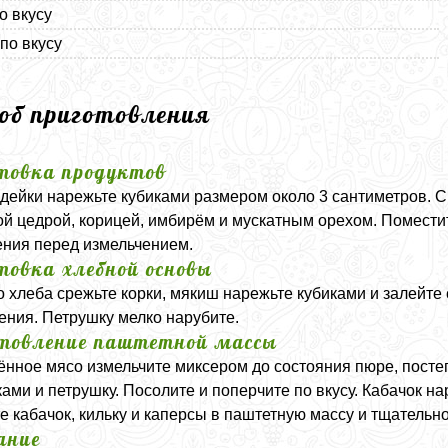
о вкусу
 по вкусу
соб приготовления
товка продуктов
дейки нарежьте кубиками размером около 3 сантиметров. С
й цедрой, корицей, имбирём и мускатным орехом. Поместит
ния перед измельчением.
товка хлебной основы
о хлеба срежьте корки, мякиш нарежьте кубиками и залейте 
ения. Петрушку мелко нарубите.
товление паштетной массы
нное мясо измельчите миксером до состояния пюре, посте
ками и петрушку. Посолите и поперчите по вкусу. Кабачок н
е кабачок, кильку и каперсы в паштетную массу и тщатель
ание