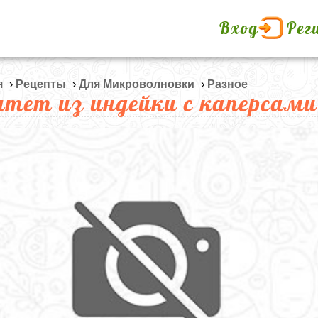
Вход
Рег
я
›
Рецепты
›
Для Микроволновки
›
Разное
тет из индейки с каперсами