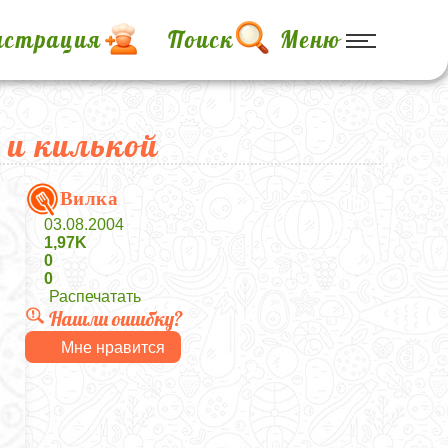
истрация
Поиск
Меню
 и килькой
Вилка
03.08.2004
1,97K
0
0
Распечатать
Нашли ошибку?
Мне нравится