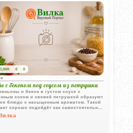
1,90K
0
0
ое
ы с беконом под соусом из петрушки
иньоны и бекон в густом соусе с
нным соком и свежей петрушкой образуют
ое блюдо с насыщенным ароматом. Такой
ант хорошо подойдёт как самостоятельная
чая закуска или дополнение к гарниру.
Вилка