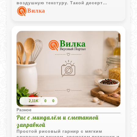
воздушную текстуру. Такой десерт
хорошо подойдёт как для семейного
Вилка
чаепития, так и для праздничного стола.
2,11K
0
0
Разное
Рис с миндалём и сметанной
заправкой
Простой рисовый гарнир с мягким
сливочным вкусом, ароматом петрушки и