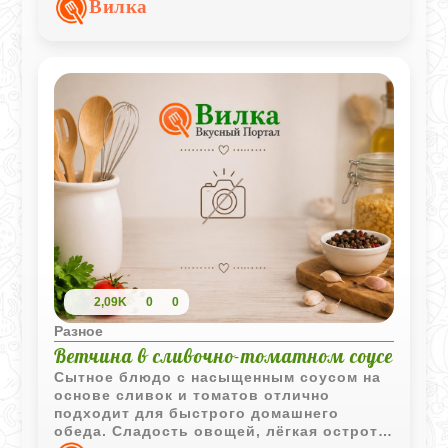
Вилка
самостоятельная закуска или гарнир к
мясным блюдам.
2,09K
0
0
Разное
Ветчина в сливочно-томатном соусе
Сытное блюдо с насыщенным соусом на
основе сливок и томатов отлично
подходит для быстрого домашнего
обеда. Сладость овощей, лёгкая острота