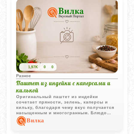
1,97K
0
0
Разное
Паштет из индейки с каперсами и
килькой
Оригинальный паштет из индейки
сочетает пряности, зелень, каперсы и
кильку, благодаря чему вкус получается
насыщенным и многогранным. Блюдо
подходит как для повседневной подачи,
Вилка
так и для праздничных закусок.