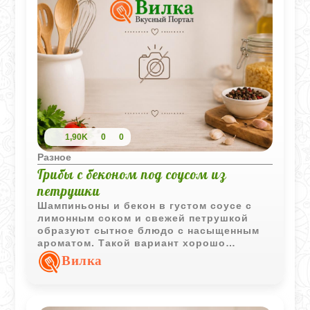
1,90K
0
0
Разное
Грибы с беконом под соусом из
петрушки
Шампиньоны и бекон в густом соусе с
лимонным соком и свежей петрушкой
образуют сытное блюдо с насыщенным
ароматом. Такой вариант хорошо
подойдёт как самостоятельная горячая
Вилка
закуска или дополнение к гарниру.