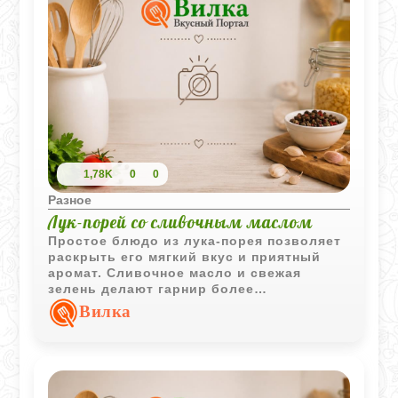
1,78K
0
0
Разное
Лук-порей со сливочным маслом
Простое блюдо из лука-порея позволяет
раскрыть его мягкий вкус и приятный
аромат. Сливочное масло и свежая
зелень делают гарнир более
насыщенным и хорошо дополняют мясо,
Вилка
птицу или рыбу.