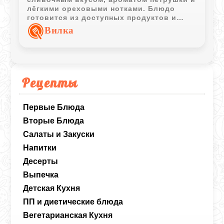
лёгкими ореховыми нотками. Блюдо
готовится из доступных продуктов и
подходит как для самостоятельной
Вилка
подачи, так и в качестве дополнения к
мясу или птице.
Рецепты
Первые Блюда
Вторые Блюда
Салаты и Закуски
Напитки
Десерты
Выпечка
Детская Кухня
ПП и диетические блюда
Вегетарианская Кухня