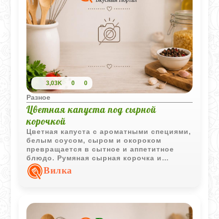
3,03K
0
0
Разное
Цветная капуста под сырной
корочкой
Цветная капуста с ароматными специями,
белым соусом, сыром и окороком
превращается в сытное и аппетитное
блюдо. Румяная сырная корочка и
насыщенный вкус делают его отличным
Вилка
вариантом для обеда или ужина.