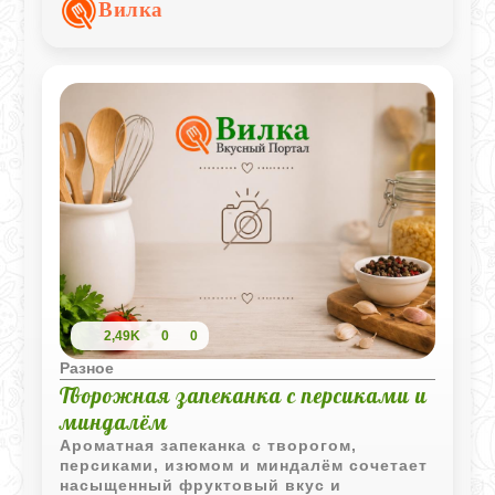
кайенского перца и аромат петрушки
Вилка
делают вкус более выразительным.
2,49K
0
0
Разное
Творожная запеканка с персиками и
миндалём
Ароматная запеканка с творогом,
персиками, изюмом и миндалём сочетает
насыщенный фруктовый вкус и