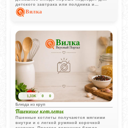
детского завтрака или полдника и
отлично сочетается с ягодным вареньем.
Вилка
1,33K
0
0
Блюда из круп
Пшенные котлеты
Пшенные котлеты получаются мягкими
внутри и с легкой румяной корочкой
снаружи. Простое домашнее блюдо