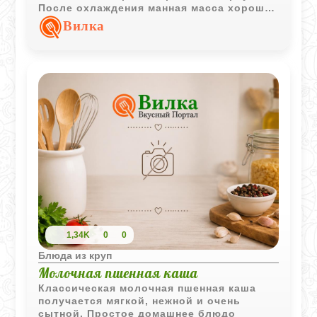
После охлаждения манная масса хорошо
держит форму и легко превращается в
Вилка
аккуратные кружочки для запекания.
1,34K
0
0
Блюда из круп
Молочная пшенная каша
Классическая молочная пшенная каша
получается мягкой, нежной и очень
сытной. Простое домашнее блюдо