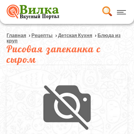
Главная
›
Рецепты
›
Детская Кухня
›
Блюда из
круп
Рисовая запеканка с
сыром