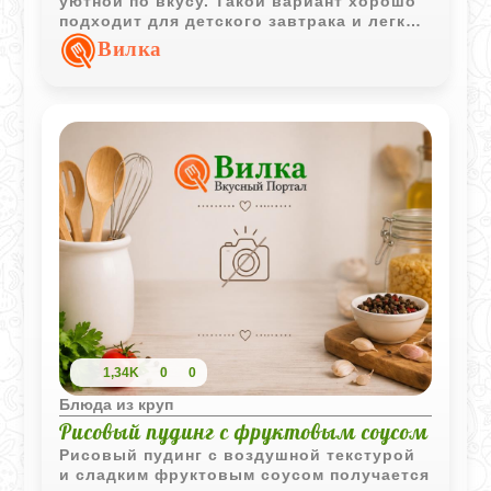
уютной по вкусу. Такой вариант хорошо
подходит для детского завтрака и легко
дополняется изюмом или небольшим
Вилка
количеством меда.
1,34K
0
0
Блюда из круп
Рисовый пудинг с фруктовым соусом
Рисовый пудинг с воздушной текстурой
и сладким фруктовым соусом получается