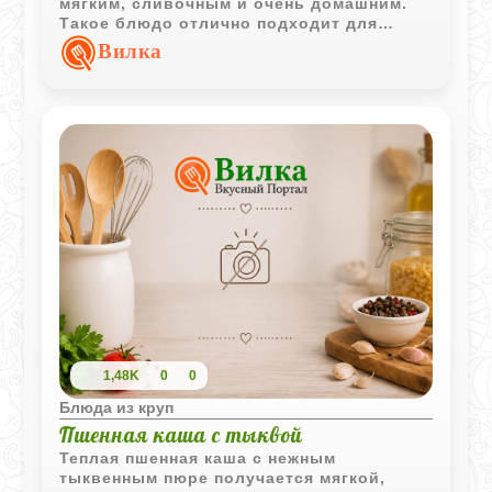
мягким, сливочным и очень домашним.
Такое блюдо отлично подходит для
детского десерта или уютного семейного
Вилка
завтрака.
1,48K
0
0
Блюда из круп
Пшенная каша с тыквой
Теплая пшенная каша с нежным
тыквенным пюре получается мягкой,