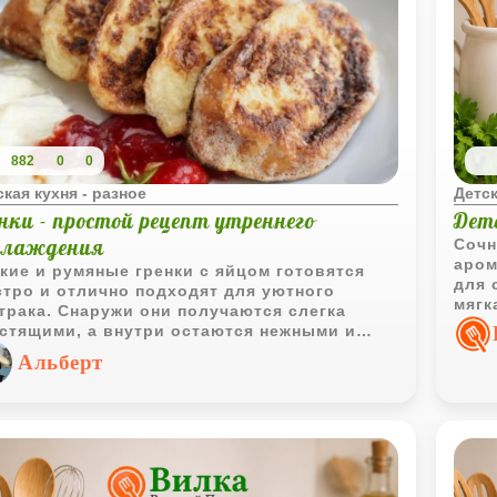
882
0
0
ская кухня - разное
Детск
нки - простой рецепт утреннего
Детс
слаждения
Сочн
аром
кие и румяные гренки с яйцом готовятся
для 
тро и отлично подходят для уютного
мягк
трака. Снаружи они получаются слегка
вкус
стящими, а внутри остаются нежными и
матными.
Альберт