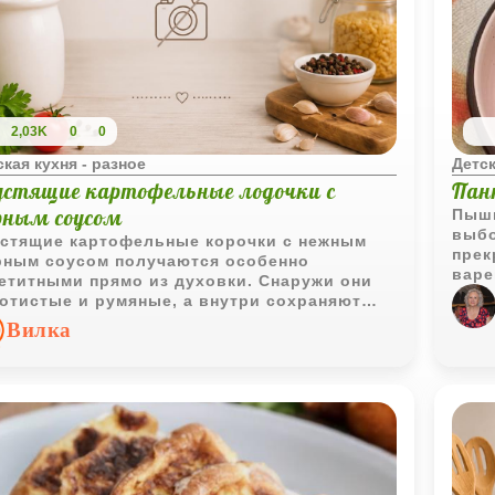
2,03K
0
0
ская кухня - разное
Детск
устящие картофельные лодочки с
Пан
рным соусом
Пышн
выбо
стящие картофельные корочки с нежным
прек
ным соусом получаются особенно
варе
етитными прямо из духовки. Снаружи они
ягод
отистые и румяные, а внутри сохраняют
кость и отлично подходят для уютного
Вилка
ейного перекуса.