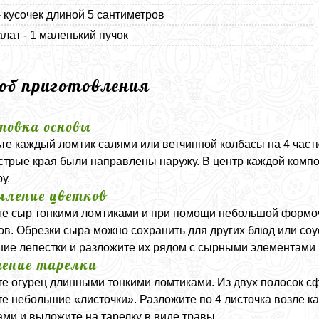
- кусочек длиной 5 сантиметров
алат - 1 маленький пучок
соб приготовления
товка основы
те каждый ломтик салями или ветчинной колбасы на 4 части.
стрые края были направлены наружу. В центр каждой комп
у.
ление цветков
е сыр тонкими ломтиками и при помощи небольшой формоч
ов. Обрезки сыра можно сохранить для других блюд или соу
ие лепестки и разложите их рядом с сырными элементами п
ение тарелки
е огурец длинными тонкими ломтиками. Из двух полосок сф
е небольшие «листочки». Разложите по 4 листочка возле ка
ми и выложите на тарелку в виде травы.