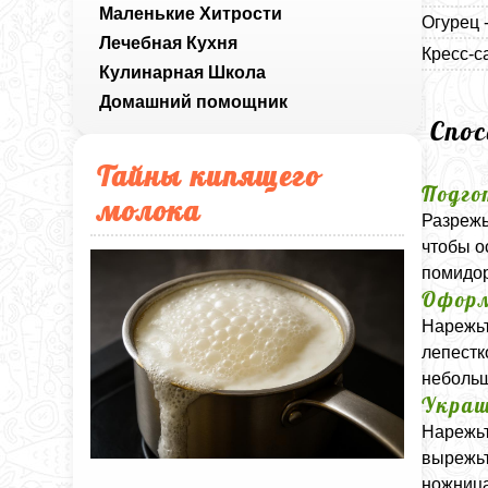
Маленькие Хитрости
Огурец 
Лечебная Кухня
Кресс-с
Кулинарная Школа
Домашний помощник
Спо
Тайны кипящего
Подго
молока
Разрежь
чтобы о
помидор
Оформ
Нарежьт
лепестк
небольш
Украш
Нарежьт
вырежьт
ножница