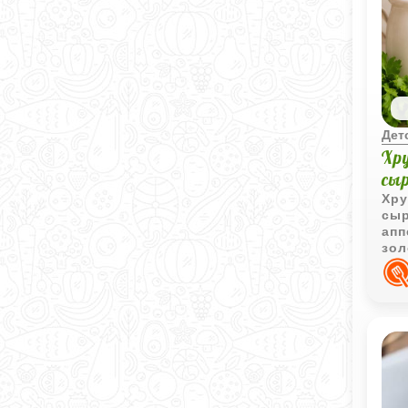
Дет
Хр
сы
Хру
сыр
апп
зол
мяг
сем