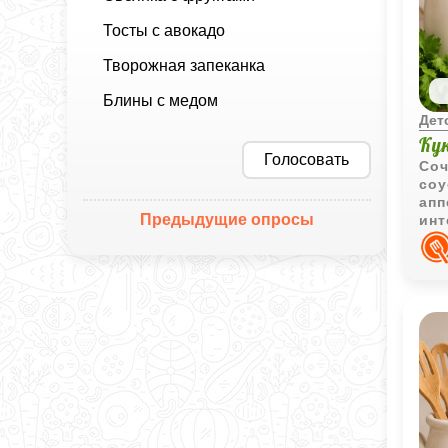
Тосты с авокадо
Творожная запеканка
Блины с медом
Дет
Ку
Голосовать
Соч
соу
апп
Предыдущие опросы
инт
осо
дет