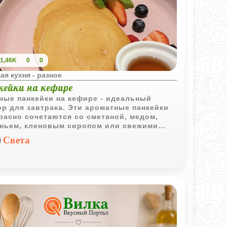
1,46K
0
0
ая кухня - разное
кейки на кефире
ые панкейки на кефире - идеальный
р для завтрака. Эти ароматные панкейки
расно сочетаются со сметаной, медом,
ньем, кленовым сиропом или свежими
ами для дополнительного вкуса.
Света