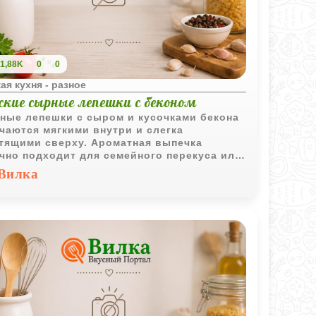
1,88K
0
0
ая кухня - разное
ские сырные лепешки с беконом
ные лепешки с сыром и кусочками бекона
чаются мягкими внутри и слегка
тящими сверху. Ароматная выпечка
чно подходит для семейного перекуса или
ого детского завтрака.
Вилка