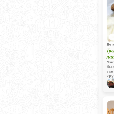
Дет
Гре
на
Мяг
быс
зав
хру
аро