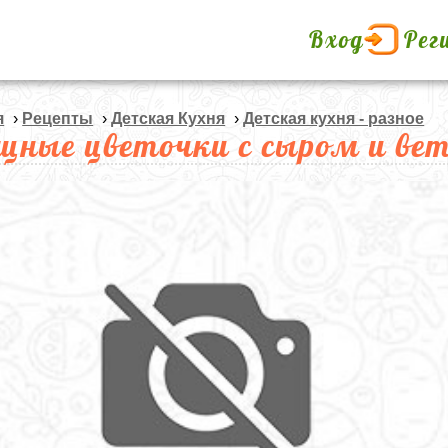
Вход
Рег
я
›
Рецепты
›
Детская Кухня
›
Детская кухня - разное
щные цветочки с сыром и ве