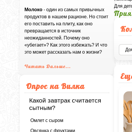
Для дет
Молоко
- один из самых привычных
Прия
продуктов в нашем рационе. Но стоит
его поставить на плиту, как оно
Ко
превращается в источник
неожиданностей. Почему оно
«убегает»? Как этого избежать? И что
До
это может рассказать нам о жизни?
Читать Дальше...
Ещ
Опрос на Вилка
Какой завтрак считается
сытным?
Омлет с сыром
Овсянка с фруктами