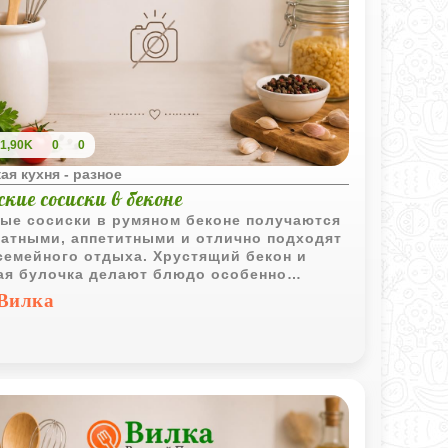
1,90K
0
0
ая кухня - разное
кие сосиски в беконе
ые сосиски в румяном беконе получаются
атными, аппетитными и отлично подходят
семейного отдыха. Хрустящий бекон и
ая булочка делают блюдо особенно
ным для детей и взрослых.
Вилка