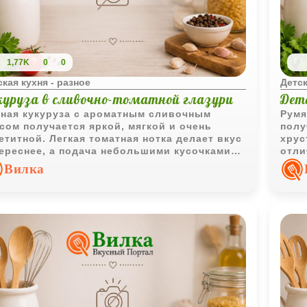
1,77K
0
0
ская кухня - разное
Детск
куруза в сливочно-томатной глазури
Дет
ная кукуруза с ароматным сливочным
Румя
сом получается яркой, мягкой и очень
полу
етитной. Легкая томатная нотка делает вкус
хрус
ереснее, а подача небольшими кусочками
отли
бенно удобна для семейного ужина и
сытн
Вилка
ского стола.