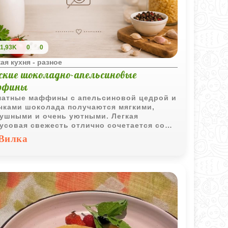
1,93K
0
0
ая кухня - разное
ские шоколадно-апельсиновые
ффины
атные маффины с апельсиновой цедрой и
чками шоколада получаются мягкими,
ушными и очень уютными. Легкая
усовая свежесть отлично сочетается со
ким шоколадом и делает выпечку
Вилка
енно аппетитной.