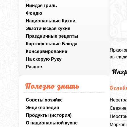
Ниндзя гриль
Фондю
Национальные Кухни
Экзотическая кухня
Праздничные рецепты
Картофельные Блюда
Яркая з
Консервирование
выгляди
На скорую Руку
Разное
Инг
Полезно знать
Основ
Советы хозяйке
Неостра
Энциклопедия
Свежие 
Продукты (история)
Неостры
О национальной кухне
Морковь