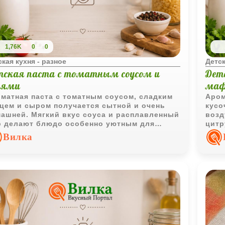
1,76K
0
0
ская кухня - разное
Детск
тская паста с томатным соусом и
Дет
лями
ма
матная паста с томатным соусом, сладким
Аром
цем и сыром получается сытной и очень
кусо
ашней. Мягкий вкус соуса и расплавленный
возд
 делают блюдо особенно уютным для
цитр
ейного обеда.
слад
Вилка
особ