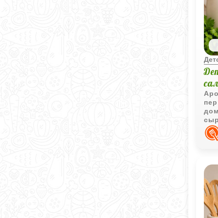
Дет
Де
са
Аро
пер
дом
сыр
сем