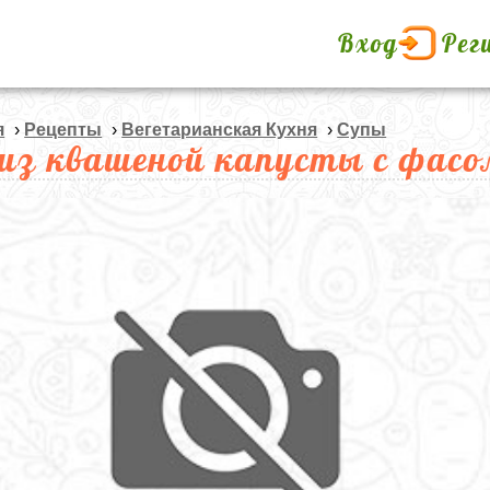
Вход
Рег
я
›
Рецепты
›
Вегетарианская Кухня
›
Супы
из квашеной капусты с фасо