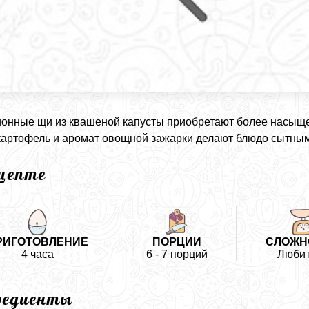
онные щи из квашеной капусты приобретают более насыщен
картофель и аромат овощной зажарки делают блюдо сытным
ецепте
РИГОТОВЛЕНИЕ
ПОРЦИИ
СЛОЖН
4 часа
6 - 7 порций
Любит
редиенты