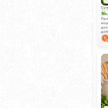
Суп
Мо
Про
мор
дос
доб
дел
апп