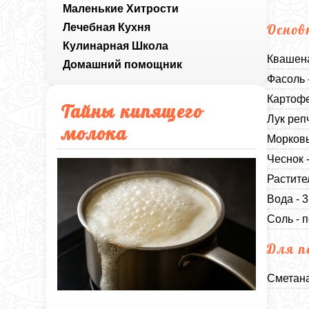
Маленькие Хитрости
Лечебная Кухня
Основ
Кулинарная Школа
Квашена
Домашний помощник
Фасоль 
Картофе
Тайны кипящего
Лук реп
молока
Морковь
Чеснок 
Растите
Вода - 
Соль - п
Для п
Сметана