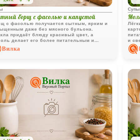
1,47K
0
0
ы
Супы
стный борщ с фасолью и капустой
Моло
щ с фасолью получается сытным, ярким и
Лёгк
ыщенным даже без мясного бульона.
карт
кла придаёт блюду красивый цвет, а
пита
оль делает его более питательным и
и св
азительным по вкусу.
выра
Вилка
блюд