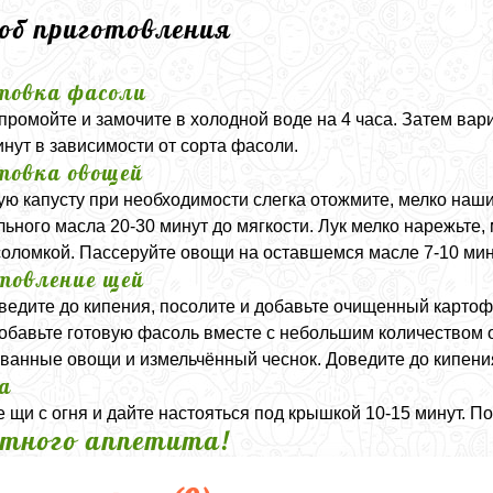
соб приготовления
товка фасоли
промойте и замочите в холодной воде на 4 часа. Затем вари
инут в зависимости от сорта фасоли.
товка овощей
ю капусту при необходимости слегка отожмите, мелко наши
льного масла 20-30 минут до мягкости. Лук мелко нарежьте,
соломкой. Пассеруйте овощи на оставшемся масле 7-10 мин
товление щей
ведите до кипения, посолите и добавьте очищенный картоф
обавьте готовую фасоль вместе с небольшим количеством 
ванные овощи и измельчённый чеснок. Доведите до кипения
а
 щи с огня и дайте настояться под крышкой 10-15 минут. П
тного аппетита!