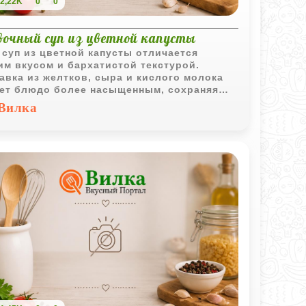
2,22K
0
0
вочный суп из цветной капусты
 суп из цветной капусты отличается
им вкусом и бархатистой текстурой.
авка из желтков, сыра и кислого молока
ет блюдо более насыщенным, сохраняя
ость овощной основы.
Вилка