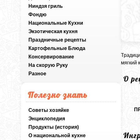
Ниндзя гриль
Фондю
Национальные Кухни
Экзотическая кухня
Праздничные рецепты
Картофельные Блюда
Традици
Консервирование
мягкий 
На скорую Руку
Разное
О р
Полезно знать
П
Советы хозяйке
Энциклопедия
Продукты (история)
Инг
О национальной кухне