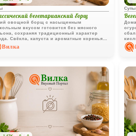
ы
Супы
ассический вегетарианский борщ
Вег
ий овощной борщ с насыщенным
Дома
кольным вкусом готовится без мясного
огур
ьона, сохраняя традиционный характер
сбал
да. Свёкла, капуста и ароматные коренья
кисл
дают гармоничное сочетание, которое
отли
Вилка
бенно хорошо раскрывается после
таивания.