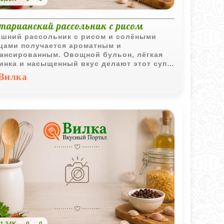
етарианский рассольник с рисом
шний рассольник с рисом и солёными
цами получается ароматным и
ансированным. Овощной бульон, лёгкая
инка и насыщенный вкус делают этот суп
чным вариантом для семейного обеда.
Вилка