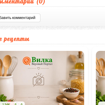
мментарии (
0
)
бавить комментарий
е рецепты
1,54K
0
0