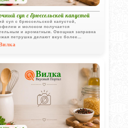
1,34K
0
0
чный суп с брюссельской капустой
ий суп с брюссельской капустой,
офелем и молоком получается
тельным и ароматным. Овощная заправка
ежая петрушка делают вкус более
зительным, сохраняя домашний характер
Вилка
а.