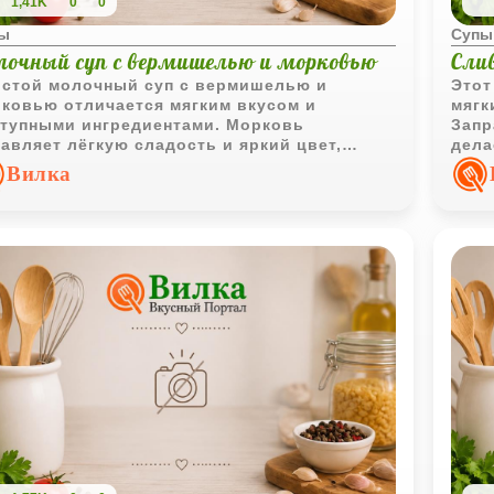
1,41K
0
0
ы
Супы
лочный суп с вермишелью и морковью
Сли
стой молочный суп с вермишелью и
Этот
ковью отличается мягким вкусом и
мягк
тупными ингредиентами. Морковь
Запр
авляет лёгкую сладость и яркий цвет,
дела
ая блюдо уютным и по-домашнему
лёгк
Вилка
етитным.