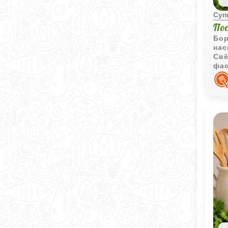
Суп
По
Бор
нас
Свё
фас
выр