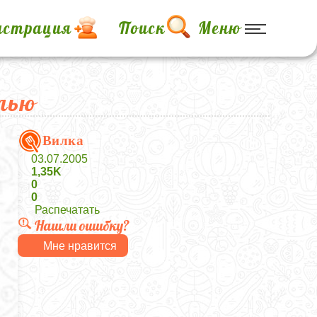
истрация
Поиск
Меню
лью
Вилка
03.07.2005
1,35K
0
0
Распечатать
Нашли ошибку?
Мне нравится