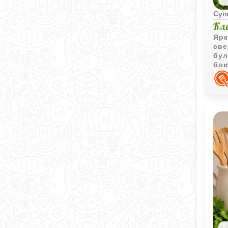
Суп
Кл
Ярк
све
бул
блю
соз
осо
нас