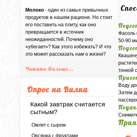
Спо
Молоко
- один из самых привычных
продуктов в нашем рационе. Но стоит
Подго
его поставить на плиту, как оно
превращается в источник
Фасоль 
неожиданностей. Почему оно
50-90 м
«убегает»? Как этого избежать? И что
Подго
это может рассказать нам о жизни?
Квашену
растите
Читать Дальше...
тонкой 
Приго
Воду до
Опрос на Вилка
Затем д
пассеро
Какой завтрак считается
Подач
сытным?
Снимите
Прия
Омлет с сыром
Овсянка с фруктами