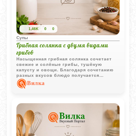
1,46K
0
0
Супы
Грибная солянка с двумя видами
грибов
Насыщенная грибная солянка сочетает
свежие и солёные грибы, тушёную
капусту и овощи. Благодаря сочетанию
разных вкусов блюдо получается
ароматным, с лёгкой кислинкой и
Вилка
характерным богатым вкусом.