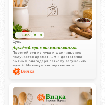
1,44K
0
0
Супы
Луковый суп с шампиньонами
Простой суп из лука и шампиньонов
получается ароматным и достаточно
сытным благодаря лёгкому загущению
мукой. Минимум ингредиентов и
несложное приготовление делают его
Вилка
отличным вариантом для повседневного
меню.