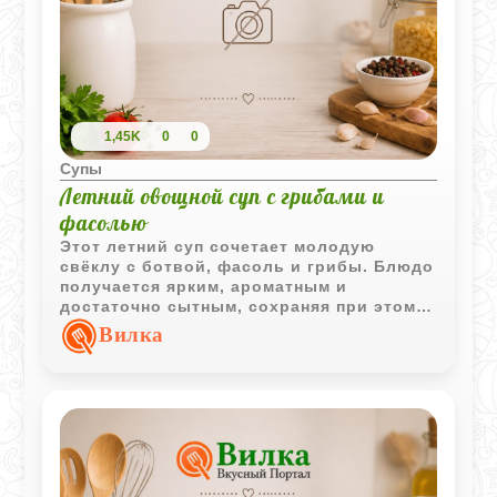
1,45K
0
0
Супы
Летний овощной суп с грибами и
фасолью
Этот летний суп сочетает молодую
свёклу с ботвой, фасоль и грибы. Блюдо
получается ярким, ароматным и
достаточно сытным, сохраняя при этом
лёгкий овощной характер.
Вилка