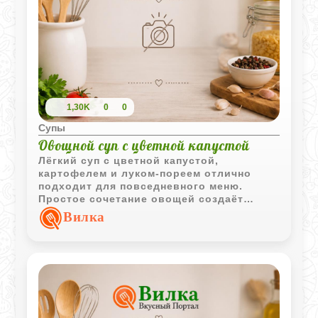
1,30K
0
0
Супы
Овощной суп с цветной капустой
Лёгкий суп с цветной капустой,
картофелем и луком-пореем отлично
подходит для повседневного меню.
Простое сочетание овощей создаёт
приятный вкус и делает блюдо хорошим
Вилка
вариантом для семейного обеда.