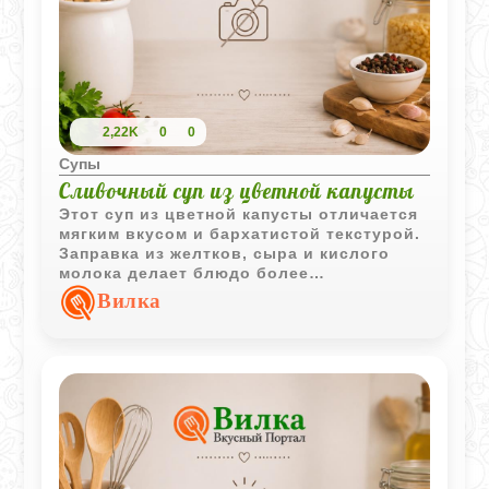
2,22K
0
0
Супы
Сливочный суп из цветной капусты
Этот суп из цветной капусты отличается
мягким вкусом и бархатистой текстурой.
Заправка из желтков, сыра и кислого
молока делает блюдо более
насыщенным, сохраняя лёгкость
Вилка
овощной основы.