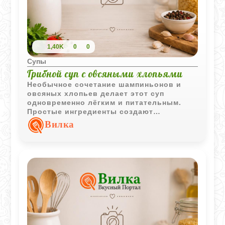
1,40K
0
0
Супы
Грибной суп с овсяными хлопьями
Необычное сочетание шампиньонов и
овсяных хлопьев делает этот суп
одновременно лёгким и питательным.
Простые ингредиенты создают
насыщенный вкус, а томатная заправка
Вилка
добавляет приятную овощную нотку.