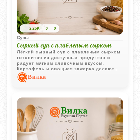
2,25K
0
0
Супы
Сырный суп с плавленым сырком
Лёгкий сырный суп с плавленым сырком
готовится из доступных продуктов и
радует мягким сливочным вкусом.
Картофель и овощная зажарка делают
блюдо более сытным, сохраняя его
Вилка
простоту и домашний характер.