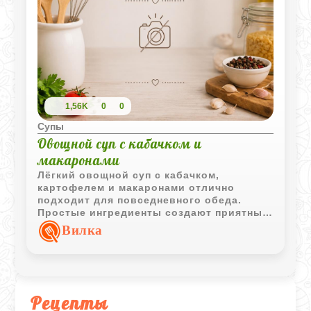
1,56K
0
0
Супы
Овощной суп с кабачком и
макаронами
Лёгкий овощной суп с кабачком,
картофелем и макаронами отлично
подходит для повседневного обеда.
Простые ингредиенты создают приятный
вкус, а свежая петрушка добавляет
Вилка
блюду аромат и свежесть.
Рецепты