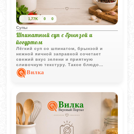
1,77K
0
0
Супы
Шпинатный суп с брынзой и
йогуртом
Лёгкий суп со шпинатом, брынзой и
нежной яичной заправкой сочетает
свежий вкус зелени и приятную
сливочную текстуру. Такое блюдо
хорошо подходит для обеда и готовится
Вилка
из доступных продуктов.