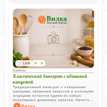
1,52K
0
0
Салаты
Классический винегрет с квашеной
капустой
Традиционный винегрет с отварными
овощами, квашеной капустой и солеными
огурцами остается одним из самых
популярных домашних салатов. Простое
сочетание ингредиентов создает
Вилка