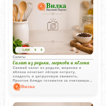
1,45K
0
0
Салаты
Салат из редьки, моркови и яблока
Свежий салат из редьки, моркови и
яблока сочетает лёгкую остроту,
сладость и цитрусовую свежесть.
Простое блюдо готовится за считанные
минуты и хорошо подходит как
Вилка
дополнение к основному меню.