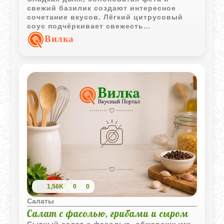
свежий базилик создают интересное
сочетание вкусов. Лёгкий цитрусовый
соус подчёркивает свежесть
ингредиентов и делает салат отличным
Вилка
вариантом для тёплого сезона.
1,56K
0
0
Салаты
Салат с фасолью, грибами и сыром
Сытный салат с фасолью, обжаренными