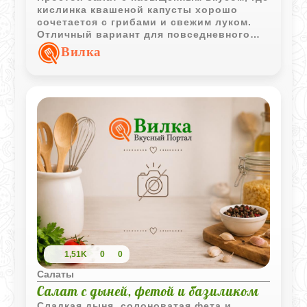
кислинка квашеной капусты хорошо
сочетается с грибами и свежим луком.
Отличный вариант для повседневного
стола и постного меню.
Вилка
1,51K
0
0
Салаты
Салат с дыней, фетой и базиликом
Сладкая дыня, солоноватая фета и