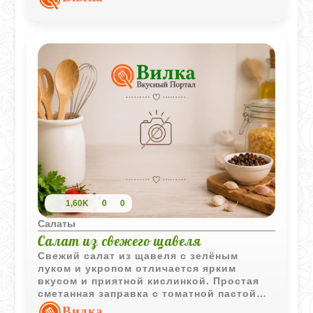
насыщенный и хорошо
сбалансированный вкус.
1,60K
0
0
Салаты
Салат из свежего щавеля
Свежий салат из щавеля с зелёным
луком и укропом отличается ярким
вкусом и приятной кислинкой. Простая
сметанная заправка с томатной пастой
делает блюдо более выразительным и
Вилка