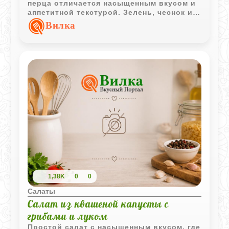
перца отличается насыщенным вкусом и
аппетитной текстурой. Зелень, чеснок и
сыр удачно дополняют овощи, делая
Вилка
блюдо ярким и выразительным.
1,38K
0
0
Салаты
Салат из квашеной капусты с
грибами и луком
Простой салат с насыщенным вкусом, где