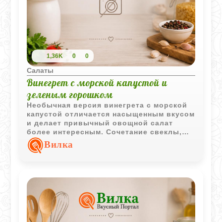
1,36K
0
0
Салаты
Винегрет с морской капустой и
зеленым горошком
Необычная версия винегрета с морской
капустой отличается насыщенным вкусом
и делает привычный овощной салат
более интересным. Сочетание свеклы,
картофеля и горошка хорошо
Вилка
дополняется морскими нотками.