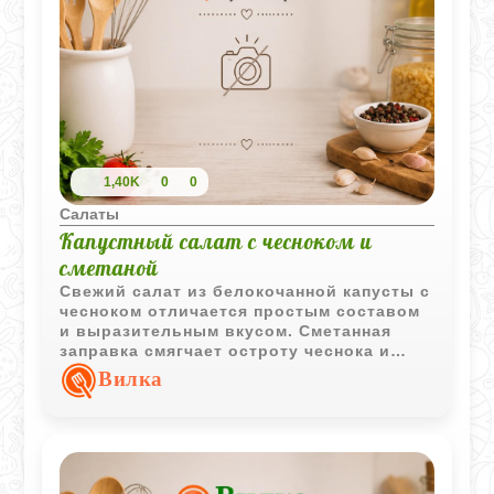
1,40K
0
0
Салаты
Капустный салат с чесноком и
сметаной
Свежий салат из белокочанной капусты с
чесноком отличается простым составом
и выразительным вкусом. Сметанная
заправка смягчает остроту чеснока и
делает блюдо более гармоничным.
Вилка