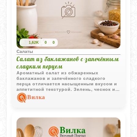
1,62K
0
0
Салаты
Салат из баклажанов с запечённым
сладким перцем
Ароматный салат из обжаренных
баклажанов и запечённого сладкого
перца отличается насыщенным вкусом и
аппетитной текстурой. Зелень, чеснок и
сыр удачно дополняют овощи, делая
Вилка
блюдо ярким и выразительным.