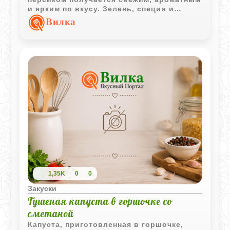
и ярким по вкусу. Зелень, специи и
оливковое масло делают салат
Вилка
насыщенным и хорошо
сбалансированным.
1,35K
0
0
Закуски
Тушеная капуста в горшочке со
сметаной
Капуста, приготовленная в горшочке,