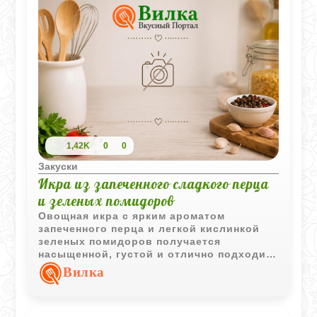
1,42K
0
0
Закуски
Икра из запеченного сладкого перца
и зеленых помидоров
Овощная икра с ярким ароматом
запеченного перца и легкой кислинкой
зеленых помидоров получается
насыщенной, густой и отлично подходит
для подачи с хлебом, мясом или
Вилка
картофелем.