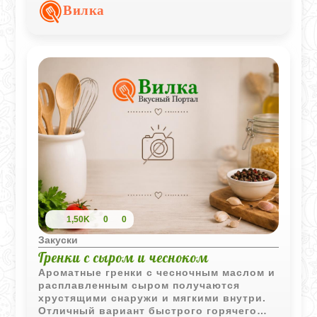
свежему хлебу и холодным закускам.
Вилка
1,50K
0
0
Закуски
Гренки с сыром и чесноком
Ароматные гренки с чесночным маслом и
расплавленным сыром получаются
хрустящими снаружи и мягкими внутри.
Отличный вариант быстрого горячего