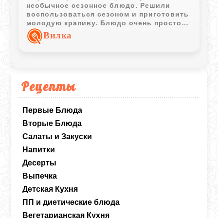
необычное сезонное блюдо. Решили
воспользоваться сезоном и приготовить
молодую крапиву. Блюдо очень простое:
зелень слегка отваривают, затем
Вилка
обжаривают с луком на ароматном
топлёном масле и заливают яйцами.
Получается вкусный весенний завтрак
или лёгкий перекус.
Рецепты
Первые Блюда
Вторые Блюда
Салаты и Закуски
Напитки
Десерты
Выпечка
Детская Кухня
ПП и диетические блюда
Вегетарианская Кухня