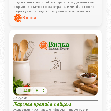
поджаренном хлебе - простой домашний
вариант сытного завтрака или быстрого
перекуса. Блюдо получается ароматным,
с хрустящей основой и мягкой сырной
Вилка
начинкой.
1,13K
0
0
Закуски
Жареная крапива с яйцом
Жареная крапива с яйцом - простое и