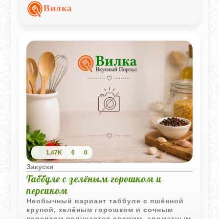
перекуса.
Вилка
1,47K
0
0
Закуски
Таббуле с зелёным горошком и
персиком
Необычный вариант таббуле с пшённой
крупой, зелёным горошком и сочным
персиком получается свежим, ароматным