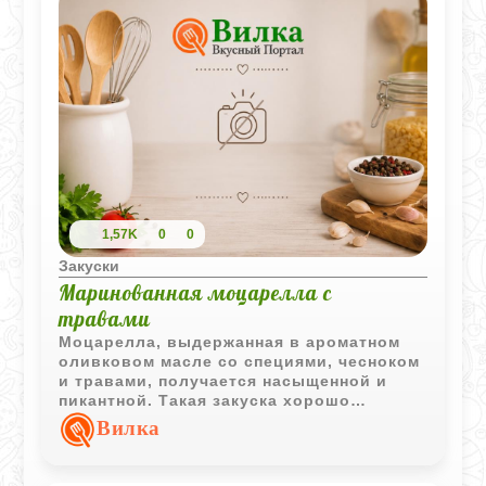
1,57K
0
0
Закуски
Маринованная моцарелла с
травами
Моцарелла, выдержанная в ароматном
оливковом масле со специями, чесноком
и травами, получается насыщенной и
пикантной. Такая закуска хорошо
сочетается со свежим хлебом, овощами
Вилка
и лёгкими салатами.