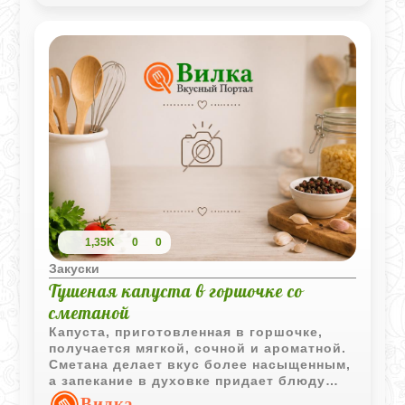
1,35K
0
0
Закуски
Тушеная капуста в горшочке со
сметаной
Капуста, приготовленная в горшочке,
получается мягкой, сочной и ароматной.
Сметана делает вкус более насыщенным,
а запекание в духовке придает блюду
домашний уютный характер.
Вилка