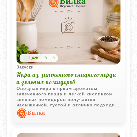
1,42K
0
0
Закуски
Икра из запеченного сладкого перца
и зеленых помидоров
Овощная икра с ярким ароматом
запеченного перца и легкой кислинкой
зеленых помидоров получается
насыщенной, густой и отлично подходит
для подачи с хлебом, мясом или
Вилка
картофелем.