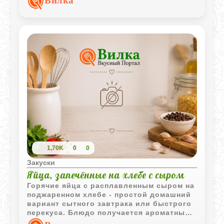
Вилка
1,70K
0
0
Закуски
Яйца, запечённые на хлебе с сыром
Горячие яйца с расплавленным сыром на
поджаренном хлебе - простой домашний
вариант сытного завтрака или быстрого
перекуса. Блюдо получается ароматным,
с хрустящей основой и мягкой сырной