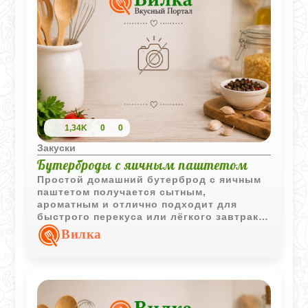
1,34K
0
0
Закуски
Бутерброды с яичным паштетом
Простой домашний бутерброд с яичным
паштетом получается сытным,
ароматным и отлично подходит для
быстрого перекуса или лёгкого завтрака.
Нежная яичная масса с горчицей и
Вилка
зелёным луком хорошо сочетается со
свежим хлебом.