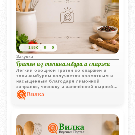
1,59K
0
0
Закуски
Гратен из топинамбура и спаржи
Лёгкий овощной гратен со спаржей и
топинамбуром получается ароматным и
насыщенным благодаря лимонной
заправке, чесноку и запечённой сырной
корочке. Хороший вариант для тёплого
Вилка
овощного ужина или гарнира.