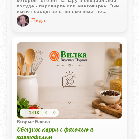
которое готовят на пару в специальной
посуде - пароварке или мантоварке. Они
имеют сходство с пельменями, но
отличаются по размеру и начинке. Для
Лида
фарша мантов часто используют
баранину или говядину, а для
вегетарианской версии подойдет тыква.
Это блюдо отличается своей сочностью
и насыщенным вкусом. После первого
пробного угощения мантами, многие
стремятся вновь и вновь возвращаться к
их приготовлению. Подавать манты
рекомендуется горячими, чтобы
полностью раскрыть их вкус.
1,61K
0
0
Вторые Блюда
Овощное карри с фасолью и
картофелем