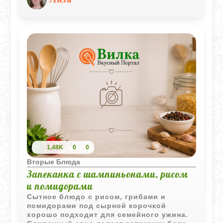
для тех, кто ищет альтернативу мясным
мантам, желая сохранить традиционные
вкусы при этом следуя вегетарианским
принципам питания. Сочетание
ароматных грибов и нежного
картофельного пюре, завернутое в
тонкое тесто и приготовленное на пару,
делает это блюдо особенно
привлекательным. Подавать манты
можно с различными соусами, что
добавит блюду еще больше
изысканности.
1,48K
0
0
Вторые Блюда
Запеканка с шампиньонами, рисом
и помидорами
Сытное блюдо с рисом, грибами и
помидорами под сырной корочкой
хорошо подходит для семейного ужина.