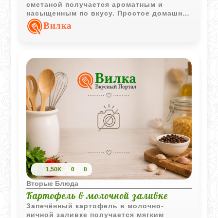
сметаной получается ароматным и
насыщенным по вкусу. Простое домашнее
блюдо хорошо подходит для обеда в
Вилка
прохладную погоду.
1,50K
0
0
Вторые Блюда
Картофель в молочной заливке
Запечённый картофель в молочно-
яичной заливке получается мягким