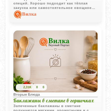
специй. Хорошо подходит как тёплая
закуска или самостоятельное овощное
блюдо.
Вилка
2,31K
0
0
Вторые Блюда
Баклажаны в сметане в горшочках
Запеченные баклажаны в сметане
получаются мягкими, ароматными и с