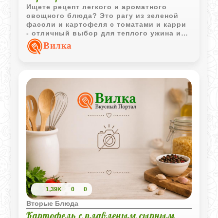
Ищете рецепт легкого и ароматного
овощного блюда? Это рагу из зеленой
фасоли и картофеля с томатами и карри
- отличный выбор для теплого ужина или
летнего обеда. Оно сочетает простые
Вилка
ингредиенты с яркими индийскими
нотками, дарит насыщенный вкус.
1,39K
0
0
Вторые Блюда
Картофель с плавленым сырным