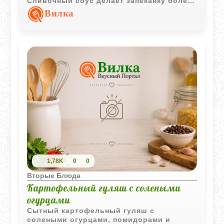
Сливочный соус делает запеканку более
сочной и ароматной.
Вилка
1,78K
0
0
Вторые Блюда
Картофельный гуляш с солеными
огурцами
Сытный картофельный гуляш с
солеными огурцами, помидорами и