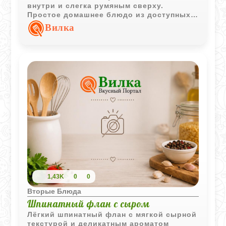
внутри и слегка румяным сверху.
Простое домашнее блюдо из доступных
продуктов хорошо подходит для обеда
Вилка
или ужина.
1,43K
0
0
Вторые Блюда
Шпинатный флан с сыром
Лёгкий шпинатный флан с мягкой сырной
текстурой и деликатным ароматом