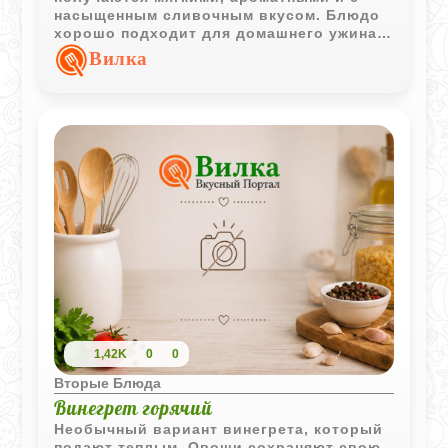
насыщенным сливочным вкусом. Блюдо
хорошо подходит для домашнего ужина и
подачи прямо в горшочках.
Вилка
1,42K
0
0
Вторые Блюда
Винегрет горячий
Необычный вариант винегрета, который
подают теплым. Овощи сохраняют свою