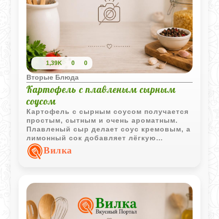
1,39K
0
0
Вторые Блюда
Картофель с плавленым сырным
соусом
Картофель с сырным соусом получается
простым, сытным и очень ароматным.
Плавленый сыр делает соус кремовым, а
лимонный сок добавляет лёгкую
освежающую нотку.
Вилка