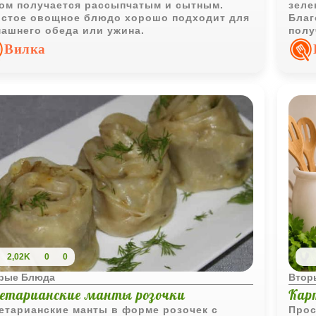
ом получается рассыпчатым и сытным.
зеле
стое овощное блюдо хорошо подходит для
Благ
ашнего обеда или ужина.
полу
проп
Вилка
2,02K
0
0
рые Блюда
Втор
гетарианские манты розочки
Кар
етарианские манты в форме розочек с
Прос