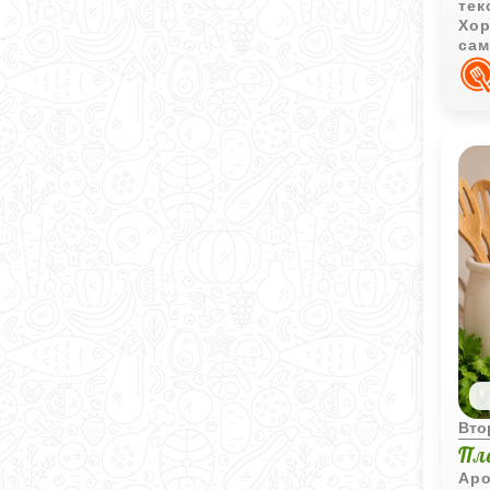
тек
Хор
сам
Вто
Пл
Аро