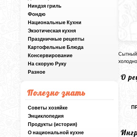
Ниндзя гриль
Фондю
Национальные Кухни
Экзотическая кухня
Праздничные рецепты
Картофельные Блюда
Сытный 
Консервирование
холодно
На скорую Руку
Разное
О р
Полезно знать
П
Советы хозяйке
Энциклопедия
Продукты (история)
Инг
О национальной кухне