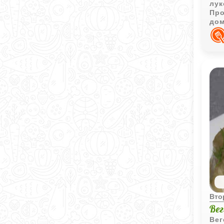
лук
Про
дом
Вто
Ве
Вег