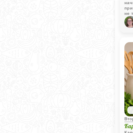
нач
при
не 
рец
аль
тра
вег
аро
пюр
при
осо
мож
блю
Вто
Ка
Кар