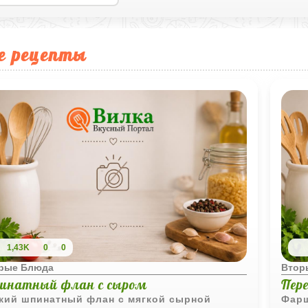
е рецепты
1,43K
0
0
рые Блюда
Втор
инатный флан с сыром
Пер
кий шпинатный флан с мягкой сырной
Фарш