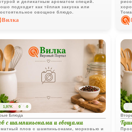
стурой и деликатным ароматом специй.
рисо
ошо подходит как тёплая закуска или
хоро
остоятельное овощное блюдо.
Тома
насы
Вилка
1,97K
0
0
рые Блюда
Втор
ов с шампиньонами и овощами
Туш
матный плов с шампиньонами, морковью и
Прос