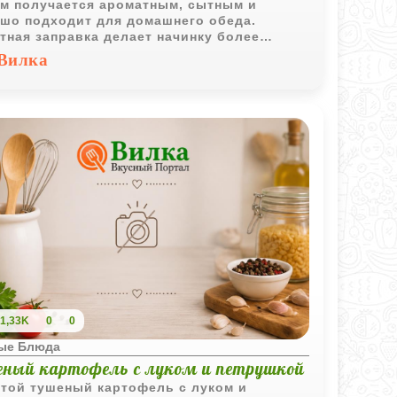
м получается ароматным, сытным и
шо подходит для домашнего обеда.
тная заправка делает начинку более
щенной по вкусу.
Вилка
1,33K
0
0
ые Блюда
еный картофель с луком и петрушкой
той тушеный картофель с луком и