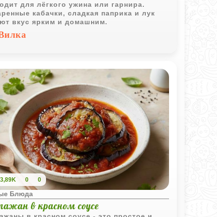
одит для лёгкого ужина или гарнира.
ренные кабачки, сладкая паприка и лук
ют вкус ярким и домашним.
Вилка
3,89K
0
0
ые Блюда
лажан в красном соусе
ажаны в красном соусе - это простое и