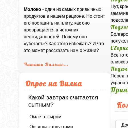
Нут, кр
Молоко
- один из самых привычных
замачив
продуктов в нашем рационе. Но стоит
подсоле
его поставить на плиту, как оно
Подго
превращается в источник
Болгарс
неожиданностей. Почему оно
полукол
«убегает»? Как этого избежать? И что
Сборк
это может рассказать нам о жизни?
Все гот
оливков
Читать Дальше...
Подач
Перед п
Опрос на Вилка
украсит
Прия
Какой завтрак считается
Ко
сытным?
Омлет с сыром
До
Овсянка с фруктами