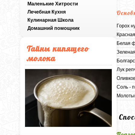
Маленькие Хитрости
Лечебная Кухня
Основ
Кулинарная Школа
Горох ну
Домашний помощник
Красная
Белая ф
Тайны кипящего
Зеленая
молока
Болгарс
Лук реп
Оливков
Соль - п
Молотый
Спо
Подго