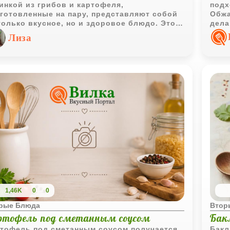
инкой из грибов и картофеля,
подх
готовленные на пару, представляют собой
Обжа
только вкусное, но и здоровое блюдо. Этот
дела
епт идеально подходит для тех, кто ищет
Лиза
тернативу мясным мантам, желая сохранить
диционные вкусы при этом следуя
етарианским принципам питания. Сочетание
матных грибов и нежного картофельного
е, завернутое в тонкое тесто и
готовленное на пару, делает это блюдо
бенно привлекательным. Подавать манты
но с различными соусами, что добавит
ду еще больше изысканности.
1,46K
0
0
рые Блюда
Втор
ртофель под сметанным соусом
Бак
тофель под сметанным соусом получается
Бакл