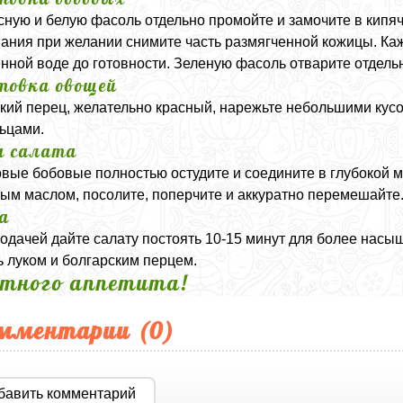
асную и белую фасоль отдельно промойте и замочите в кипя
ания при желании снимите часть размягченной кожицы. Ка
нной воде до готовности. Зеленую фасоль отварите отдельн
товка овощей
кий перец, желательно красный, нарежьте небольшими кусо
ьцами.
а салата
овые бобовые полностью остудите и соедините в глубокой м
ым маслом, посолите, поперчите и аккуратно перемешайте
а
одачей дайте салату постоять 10-15 минут для более насы
ь луком и болгарским перцем.
тного аппетита!
мментарии (
0
)
бавить комментарий