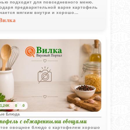
нью подходит для повседневного меню.
одаря предварительной варке картофель
чается мягким внутри и хорошо
итывается ароматом обжаренного лука.
Вилка
1,24K
0
0
ые Блюда
тофель с обжаренными овощами
тое овощное блюдо с картофелем хорошо