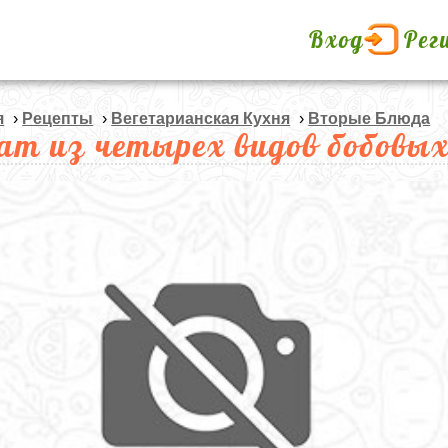
Вход
Рег
я
›
Рецепты
›
Вегетарианская Кухня
›
Вторые Блюда
ат из четырех видов бобовы