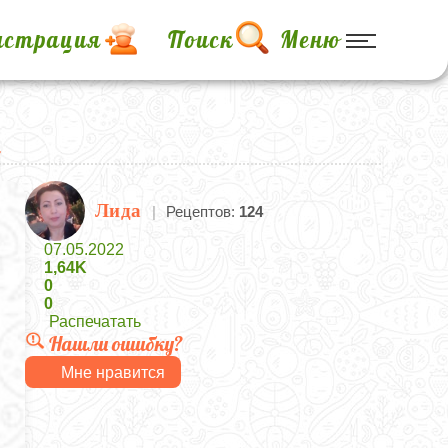
истрация
Поиск
Меню
х
Лида
|
Рецептов:
124
07.05.2022
1,64K
0
0
Распечатать
Нашли ошибку?
Мне нравится