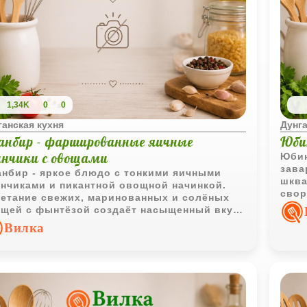
1,34K
0
0
ганская кухня
Дунга
анбир - фаршированные яичные
Юби
инчики с овощами
Юбин
зава
нбир - яркое блюдо с тонкими яичными
шква
нчиками и пикантной овощной начинкой.
свор
етание свежих, маринованных и солёных
инте
щей с фынтёзой создаёт насыщенный вкус,
жаре
орый особенно хорошо подходит для
Вилка
него стола.