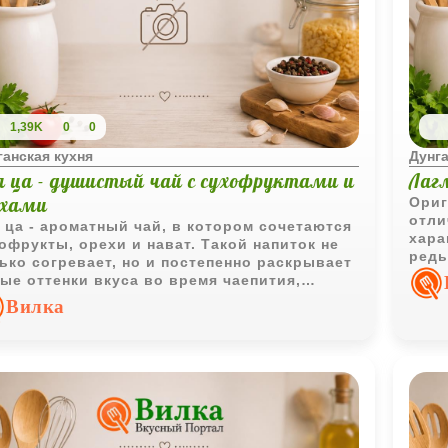
1,39K
0
0
ганская кухня
Дунга
л ца - душистый чай с сухофруктами и
Лаг
ехами
Ориг
отли
 ца - ароматный чай, в котором сочетаются
хара
офрукты, орехи и нават. Такой напиток не
редь
ько согревает, но и постепенно раскрывает
соче
ые оттенки вкуса во время чаепития,
прян
аваясь горячим благодаря постоянному
Вилка
авлению кипятка.