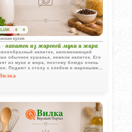
1,15K
0
0
нская кухня
 - напиток из жареной муки и жира
своеобразный напиток, напоминающий
ше обычное кушанье, нежели напиток. Его
вят из муки и жира, поэтому блюдо очень
ое. Подают к столу с хлебом и жареными
ами.
Вилка