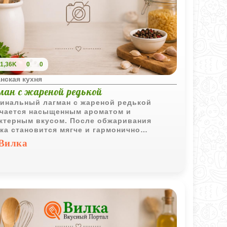
1,36K
0
0
нская кухня
ман с жареной редькой
инальный лагман с жареной редькой
чается насыщенным ароматом и
ктерным вкусом. После обжаривания
ка становится мягче и гармонично
тается с мясом, домашней лапшой и
Вилка
ыми добавками.