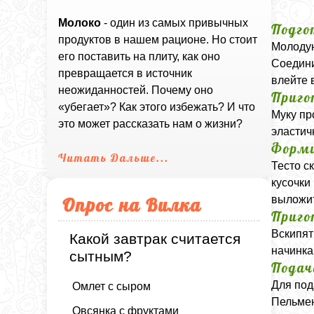
Молоко
- один из самых привычных
Подго
продуктов в нашем рационе. Но стоит
Молодую
его поставить на плиту, как оно
Соедини
превращается в источник
влейте 
неожиданностей. Почему оно
Приго
«убегает»? Как этого избежать? И что
Муку пр
это может рассказать нам о жизни?
эластич
Форми
Читать Дальше...
Тесто с
кусочки
выложит
Опрос на Вилка
Приго
Вскипят
Какой завтрак считается
начинка
сытным?
Подач
Для под
Омлет с сыром
Пельмен
Овсянка с фруктами