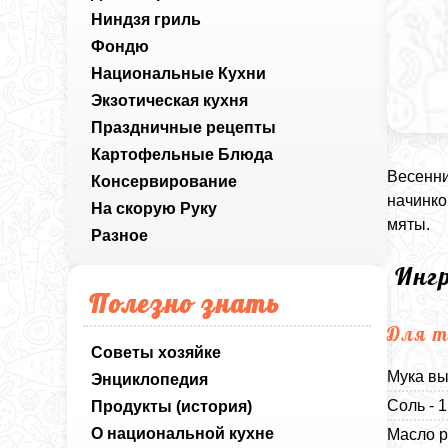
Ниндзя гриль
Фондю
Национальные Кухни
Экзотическая кухня
Праздничные рецепты
Картофельные Блюда
Весенни
Консервирование
начинко
На скорую Руку
мяты.
Разное
Инг
Полезно знать
Для т
Советы хозяйке
Мука вы
Энциклопедия
Соль - 
Продукты (история)
О национальной кухне
Масло р