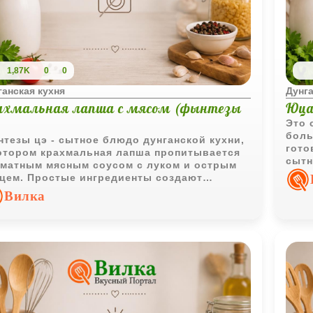
1,87K
0
0
ганская кухня
Дунга
ахмальная лапша с мясом (фынтезы
Юца
)
Это 
боль
тезы цэ - сытное блюдо дунганской кухни,
гото
отором крахмальная лапша пропитывается
сытн
матным мясным соусом с луком и острым
овощ
цем. Простые ингредиенты создают
ыщенный вкус и аппетитную текстуру.
Вилка