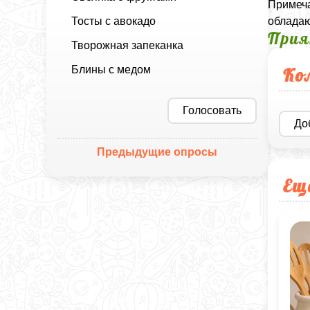
Примеча
Тосты с авокадо
обладаю
Прия
Творожная запеканка
Блины с медом
Ко
Голосовать
До
Предыдущие опросы
Ещ