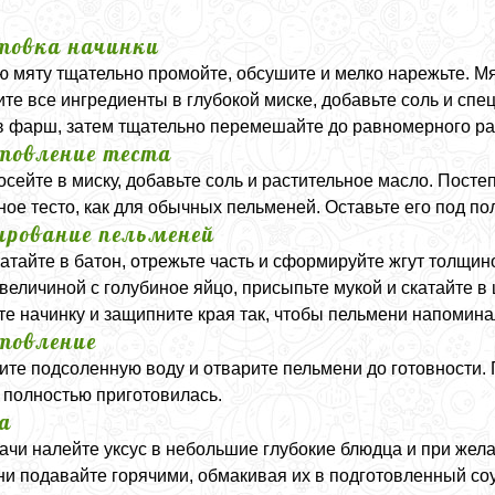
товка начинки
 мяту тщательно промойте, обсушите и мелко нарежьте. Мя
те все ингредиенты в глубокой миске, добавьте соль и специ
в фарш, затем тщательно перемешайте до равномерного р
товление теста
осейте в миску, добавьте соль и растительное масло. Пост
ное тесто, как для обычных пельменей. Оставьте его под по
рование пельменей
катайте в батон, отрежьте часть и сформируйте жгут толщино
 величиной с голубиное яйцо, присыпьте мукой и скатайте в
е начинку и защипните края так, чтобы пельмени напомин
товление
ите подсоленную воду и отварите пельмени до готовности. 
 полностью приготовилась.
а
ачи налейте уксус в небольшие глубокие блюдца и при жел
и подавайте горячими, обмакивая их в подготовленный соу