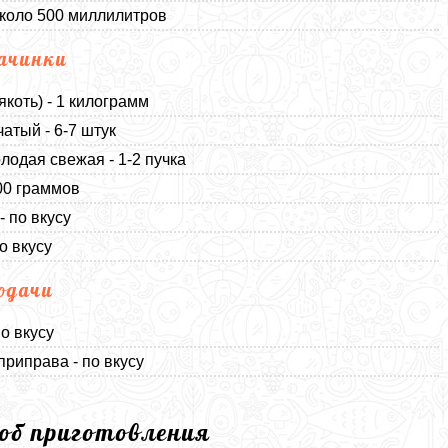
около 500 миллилитров
ачинки
якоть) - 1 килограмм
чатый - 6-7 штук
лодая свежая - 1-2 пучка
00 граммов
- по вкусу
о вкусу
одачи
по вкусу
приправа - по вкусу
соб приготовления