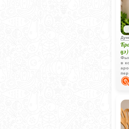
Дун
Кр
цэ
Фын
в к
аро
пер
нас