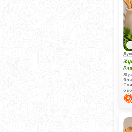
Дун
Жу
бл
Жуа
бли
Соч
ово
кот
лет