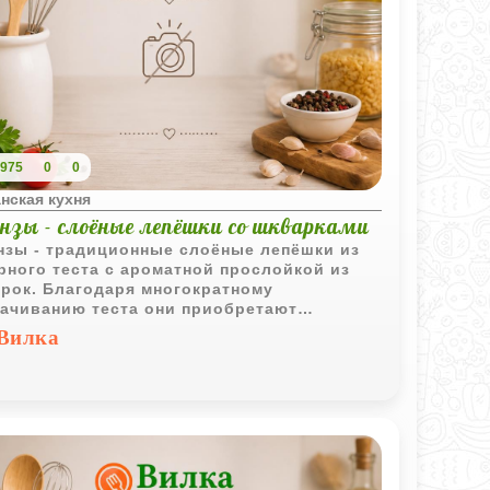
975
0
0
нская кухня
нзы - слоёные лепёшки со шкварками
зы - традиционные слоёные лепёшки из
рного теста с ароматной прослойкой из
рок. Благодаря многократному
ачиванию теста они приобретают
ресную текстуру и хорошо сочетаются с
Вилка
ными овощами и горячим чаем.