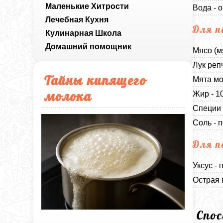
Маленькие Хитрости
Вода - 
Лечебная Кухня
Для н
Кулинарная Школа
Домашний помощник
Мясо (м
Лук реп
Тайны кипящего
Мята мо
молока
Жир - 1
Специи 
Соль - п
Для п
Уксус - 
Острая 
Спо