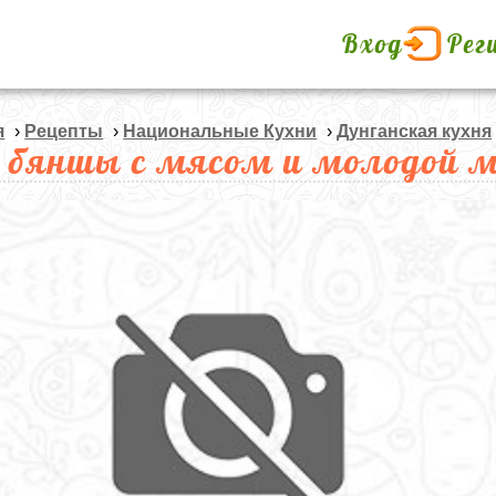
Вход
Рег
я
›
Рецепты
›
Национальные Кухни
›
Дунганская кухня
 бяншы с мясом и молодой 