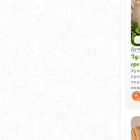
Дун
Ху
ор
Хул
сух
тол
нов
ост
доб