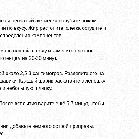
со и репчатый лук мелко порубите ножом.
и по вкусу. Жир растопите, слегка остудите и
аспределения компонентов.
епенно вливайте воду и замесите плотное
лотенцем на 20-30 минут.
й около 2,5-3 сантиметров. Разделите его на
 шарики. Каждый шарик раскатайте в лепёшку,
али небольшую шляпку.
После всплытия варите ещё 5-7 минут, чтобы
ании добавьте немного острой приправы.
с.