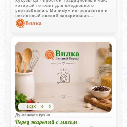
Хухузы ца - простой традиционный чай,
который готовят для ежедневного
употребления. Минимум ингредиентов и
несложный способ заваривания
позволяют получить ароматный горячий
Вилка
напиток для любого времени дня.
1,02K
0
0
Дунганская кухня
Перец жареный с мясом