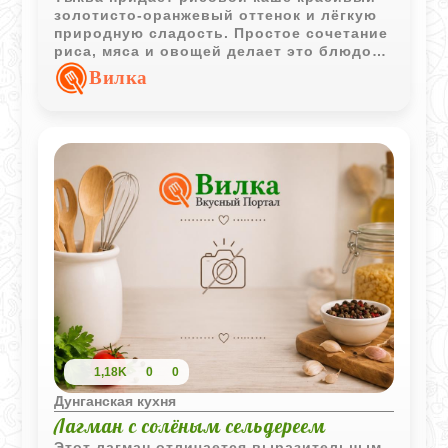
золотисто-оранжевый оттенок и лёгкую
природную сладость. Простое сочетание
риса, мяса и овощей делает это блюдо
одновременно сытным и ароматным.
Вилка
1,18K
0
0
Дунганская кухня
Лагман с солёным сельдереем
Этот лагман отличается выразительным