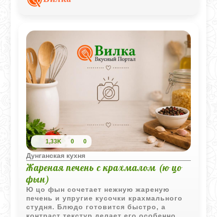
делает блюдо особенно уютным.
1,33K
0
0
Дунганская кухня
Жареная печень с крахмалом (ю цо
фын)
Ю цо фын сочетает нежную жареную
печень и упругие кусочки крахмального
студня. Блюдо готовится быстро, а
контраст текстур делает его особенно