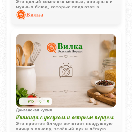
Это целый комплекс мясных, овощных и
мучных блюд, которые подаются в
определённой последовательности и
Вилка
превращают обычный приём пищи в
настоящий ритуал гостеприимства.
945
0
0
Дунганская кухня
Яичница с уксусом и острым перцем
Это простое блюдо сочетает воздушную
яичную основу, зелёный лук и лёгкую