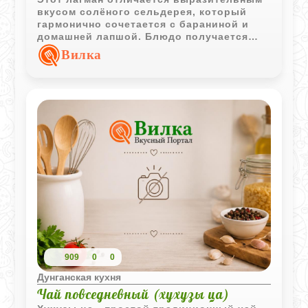
вкусом солёного сельдерея, который
гармонично сочетается с бараниной и
домашней лапшой. Блюдо получается
ароматным, с лёгкой остротой и
Вилка
характерными нотками восточной кухни.
909
0
0
Дунганская кухня
Чай повседневный (хухузы ца)