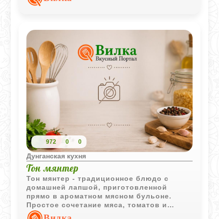
выразительной.
972
0
0
Дунганская кухня
Тон мянтер
Тон мянтер - традиционное блюдо с
домашней лапшой, приготовленной
прямо в ароматном мясном бульоне.
Простое сочетание мяса, томатов и
специй создаёт насыщенный вкус и
Вилка