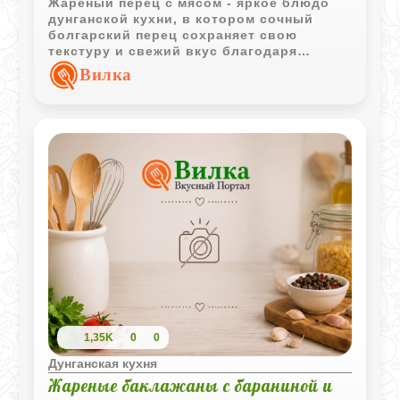
Жареный перец с мясом - яркое блюдо
дунганской кухни, в котором сочный
болгарский перец сохраняет свою
текстуру и свежий вкус благодаря
короткой обжарке. Баранина, томаты и
Вилка
лёгкая кислинка уксуса делают блюдо
особенно выразительным.
1,35K
0
0
Дунганская кухня
Жареные баклажаны с бараниной и