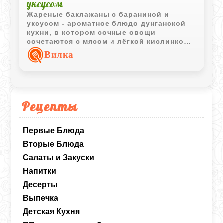
уксусом
Жареные баклажаны с бараниной и
уксусом - ароматное блюдо дунганской
кухни, в котором сочные овощи
сочетаются с мясом и лёгкой кислинкой.
Простые ингредиенты создают
Вилка
насыщенный вкус, который особенно
хорошо раскрывается со свежими
лепёшками и горячим чаем.
Рецепты
Первые Блюда
Вторые Блюда
Салаты и Закуски
Напитки
Десерты
Выпечка
Детская Кухня