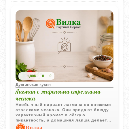
1,80K
0
0
Дунганская кухня
Лагман с жареными стрелками
чеснока
Необычный вариант лагмана со свежими
стрелками чеснока. Они придают блюду
характерный аромат и лёгкую
пикантность, а домашняя лапша делает
подачу особенно сытной и
Вилка