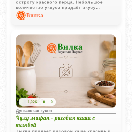
остроту красного перца. Небольшое
количество уксуса придаёт вкусу
характерную пикантную нотку, благодаря
Вилка
которой привычная яичница
раскрывается по-новому.
1,02K
0
0
Дунганская кухня
Хулу мифан - рисовая каша с
тыквой
Тыква придаёт рисовой каше красивый