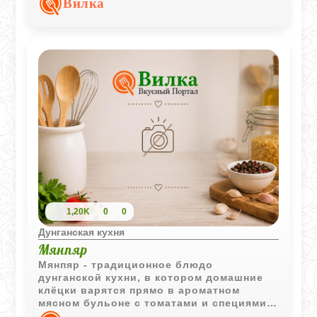
Вилка
дополняет горячие супы и мучные
изделия.
1,20K
0
0
Дунганская кухня
Мянпяр
Мянпяр - традиционное блюдо
дунганской кухни, в котором домашние
клёцки варятся прямо в ароматном
мясном бульоне с томатами и специями.
Получается насыщенное и сытное