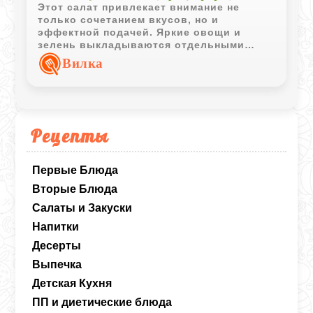
Этот салат привлекает внимание не
только сочетанием вкусов, но и
эффектной подачей. Яркие овощи и
зелень выкладываются отдельными
секторами, создавая красочную
Вилка
композицию, которая одинаково хорошо
смотрится и на праздничном, и на
повседневном столе.
Рецепты
Первые Блюда
Вторые Блюда
Салаты и Закуски
Напитки
Десерты
Выпечка
Детская Кухня
ПП и диетические блюда