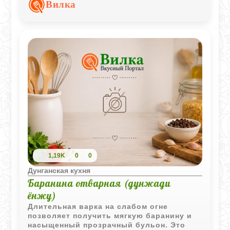
лапшой делает блюдо насыщенным и
Вилка
ароматным.
1,19K
0
0
Дунганская кухня
Баранина отварная (дунжади
ёнжу)
Длительная варка на слабом огне
позволяет получить мягкую баранину и
насыщенный прозрачный бульон. Это