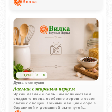
Вилка
горячее блюдо для семейного обеда.
1,24K
0
0
Дунганская кухня
Лагман с жареным перцем
Яркий лагман с большим количеством
сладкого перца особенно хорош в сезон
свежих овощей. Сочный овощной соус с
бараниной и домашней вытянутой