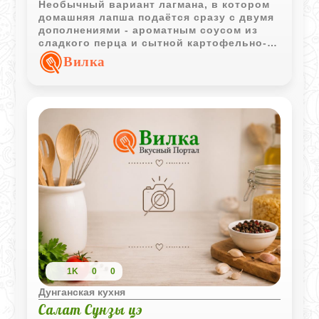
Необычный вариант лагмана, в котором
домашняя лапша подаётся сразу с двумя
дополнениями - ароматным соусом из
сладкого перца и сытной картофельно-
мясной подливой. Такое сочетание
Вилка
делает блюдо особенно насыщенным и
разнообразным по вкусу.
1K
0
0
Дунганская кухня
Салат Сунзы цэ