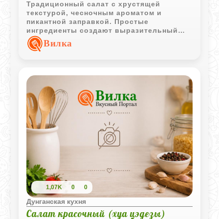
Традиционный салат с хрустящей
текстурой, чесночным ароматом и
пикантной заправкой. Простые
ингредиенты создают выразительный
вкус, который хорошо сочетается с
Вилка
мясными и мучными блюдами.
1,07K
0
0
Дунганская кухня
Салат красочный (хуа цэдезы)