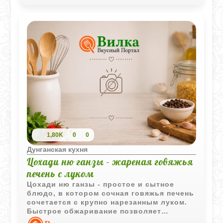
1,80K
0
0
Дунганская кухня
Цохади ню ганзы - жареная говяжья
печень с луком
Цохади ню ганзы - простое и сытное
блюдо, в котором сочная говяжья печень
сочетается с крупно нарезанным луком.
Быстрое обжаривание позволяет
сохранить мягкость продукта и