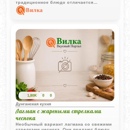
традиционное блюдо отличается
простым составом и естественным
Вилка
вкусом мяса.
1,80K
0
0
Дунганская кухня
Лагман с жареными стрелками
чеснока
Необычный вариант лагмана со свежими
стрелками чеснока. Они придают блюду