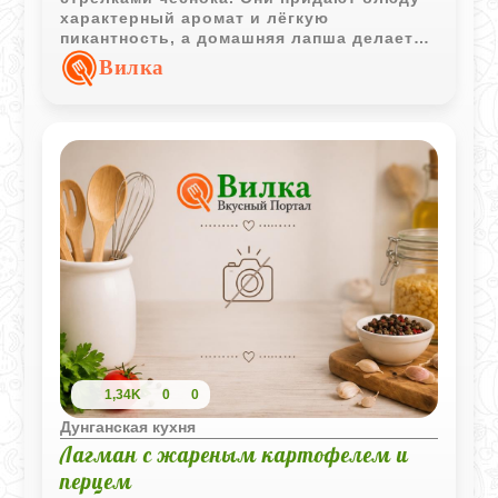
характерный аромат и лёгкую
пикантность, а домашняя лапша делает
подачу особенно сытной и
Вилка
выразительной.
1,34K
0
0
Дунганская кухня
Лагман с жареным картофелем и
перцем