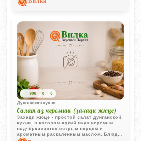
Вилка
подчеркнуть его естественный вкус.
906
0
0
Дунганская кухня
Салат из черемши (захади жюце)
Захади жюце - простой салат дунганской
кухни, в котором яркий вкус черемши
подчёркивается острым перцем и
ароматным раскалённым маслом. Блюдо
получается свежим, пикантным и отлично