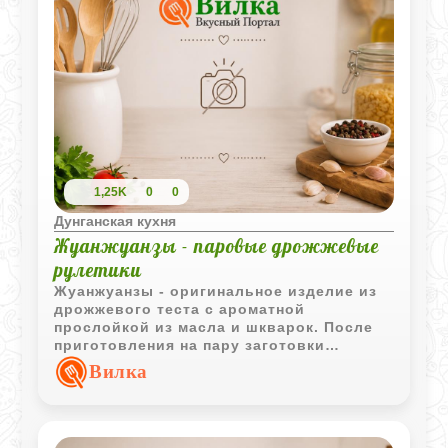
1,25K
0
0
Дунганская кухня
Жуанжуанзы - паровые дрожжевые
рулетики
Жуанжуанзы - оригинальное изделие из
дрожжевого теста с ароматной
прослойкой из масла и шкварок. После
приготовления на пару заготовки
приобретают форму раскрывшегося
Вилка
цветка и сохраняют мягкую воздушную
структуру.