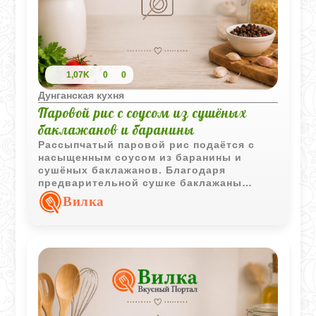
1,07K
0
0
Дунганская кухня
Паровой рис с соусом из сушёных
баклажанов и баранины
Рассыпчатый паровой рис подаётся с
насыщенным соусом из баранины и
сушёных баклажанов. Благодаря
предварительной сушке баклажаны
приобретают более концентрированный
Вилка
вкус и хорошо впитывают аромат мяса и
специй.