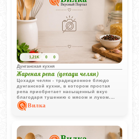
1,21K
0
0
Дунганская кухня
Жареная репа (цохади челян)
Цохади челян - традиционное блюдо
дунганской кухни, в котором простая
репа приобретает насыщенный вкус
благодаря тушению с мясом и луком.
Горячая подача со свежим паровым
Вилка
хлебом делает блюдо особенно уютным
и сытным.