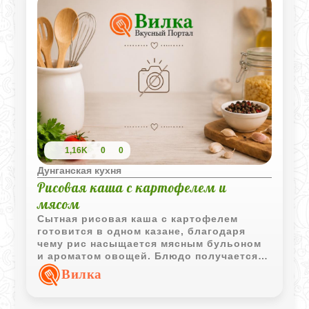
1,16K
0
0
Дунганская кухня
Рисовая каша с картофелем и
мясом
Сытная рисовая каша с картофелем
готовится в одном казане, благодаря
чему рис насыщается мясным бульоном
и ароматом овощей. Блюдо получается
мягким, согревающим и особенно
Вилка
подходит для домашнего обеда.