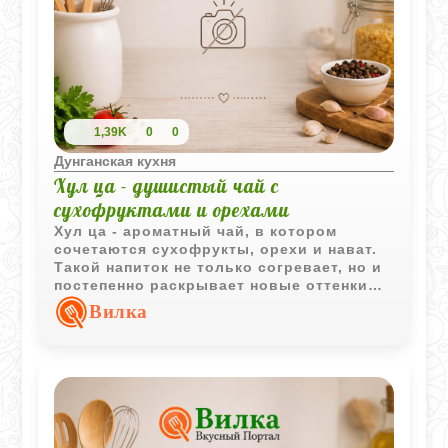
1,39K
0
0
Дунганская кухня
Хул ца - душистый чай с
сухофруктами и орехами
Хул ца - ароматный чай, в котором
сочетаются сухофрукты, орехи и нават.
Такой напиток не только согревает, но и
постепенно раскрывает новые оттенки
вкуса во время чаепития, оставаясь
Вилка
горячим благодаря постоянному
добавлению кипятка.