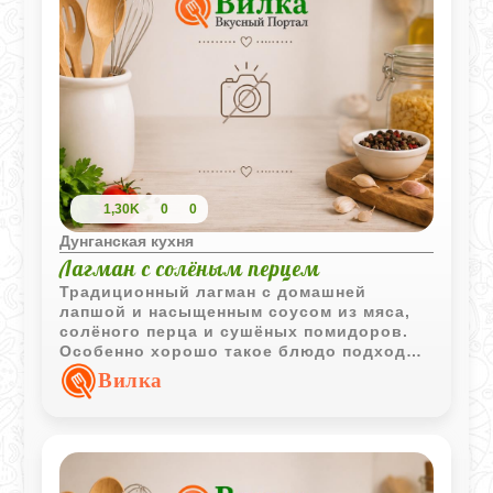
1,30K
0
0
Дунганская кухня
Лагман с солёным перцем
Традиционный лагман с домашней
лапшой и насыщенным соусом из мяса,
солёного перца и сушёных помидоров.
Особенно хорошо такое блюдо подходит
для холодного времени года благодаря
Вилка
своему яркому вкусу и аромату.