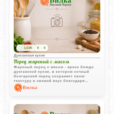
1,03K
0
0
Дунганская кухня
Перец жареный с мясом
Жареный перец с мясом - яркое блюдо
дунганской кухни, в котором сочный
болгарский перец сохраняет свою
текстуру и свежий вкус благодаря
короткой обжарке. Баранина, томаты и
Вилка
лёгкая кислинка уксуса делают блюдо
особенно выразительным.