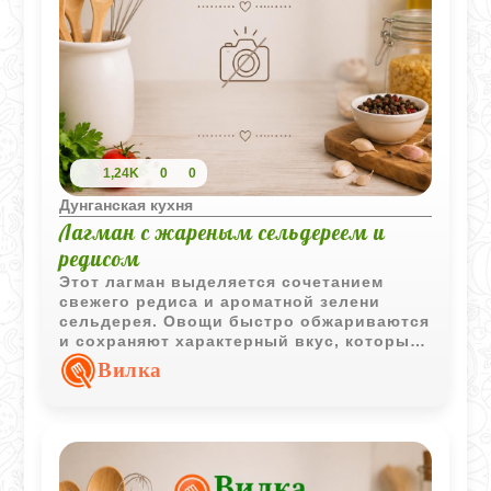
1,24K
0
0
Дунганская кухня
Лагман с жареным сельдереем и
редисом
Этот лагман выделяется сочетанием
свежего редиса и ароматной зелени
сельдерея. Овощи быстро обжариваются
и сохраняют характерный вкус, который
хорошо дополняет мясо и домашнюю
Вилка
лапшу.