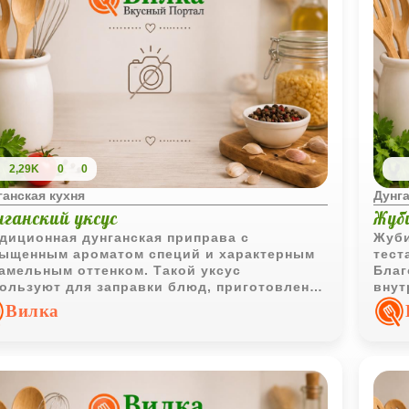
2,29K
0
0
ганская кухня
Дунга
нганский уксус
Жуби
диционная дунганская приправа с
Жуби
ыщенным ароматом специй и характерным
тест
амельным оттенком. Такой уксус
Благ
ользуют для заправки блюд, приготовления
внут
сов и различных маринадов.
гото
Вилка
хоро