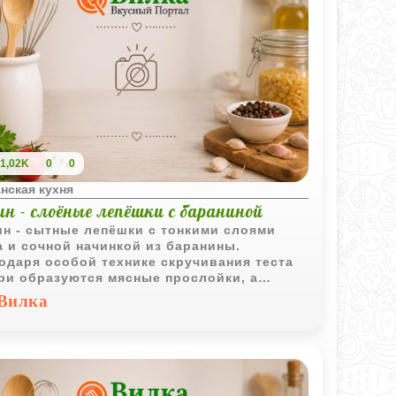
1,02K
0
0
нская кухня
н - слоёные лепёшки с бараниной
н - сытные лепёшки с тонкими слоями
а и сочной начинкой из баранины.
одаря особой технике скручивания теста
ри образуются мясные прослойки, а
вое блюдо получается ароматным и
Вилка
шо подходит для холодного времени года.