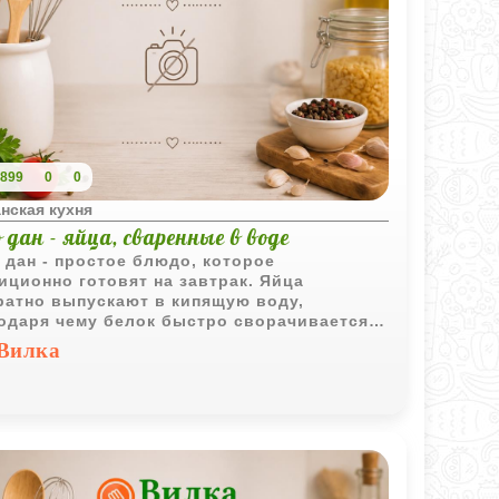
899
0
0
нская кухня
 дан - яйца, сваренные в воде
 дан - простое блюдо, которое
иционно готовят на завтрак. Яйца
ратно выпускают в кипящую воду,
одаря чему белок быстро сворачивается
уг желтка, образуя характерную форму,
Вилка
минающую фонарик.