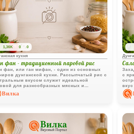
1,36K
0
0
ганская кухня
Дунга
н фан - традиционный паровой рис
Сала
 фан, или ган мифан, - один из основных
Заха
ниров дунганской кухни. Рассыпчатый рис с
с яр
тральным вкусом служит идеальной
остр
овой для разнообразных мясных и
вкус
щных соусов.
даже
Вилка