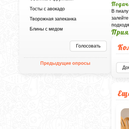
Подач
Тосты с авокадо
В пиалу
залейте
Творожная запеканка
подходя
Блины с медом
Прия
Ко
Голосовать
Предыдущие опросы
До
Ещ