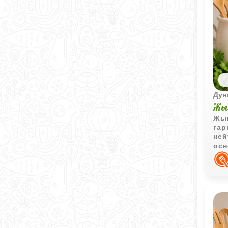
Дун
Жы
Жын
гар
ней
осн
ово