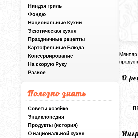
Ниндзя гриль
Фондю
Национальные Кухни
Экзотическая кухня
Праздничные рецепты
Картофельные Блюда
Мянпяр 
Консервирование
продукт
На скорую Руку
Разное
О р
Полезно знать
П
Советы хозяйке
Энциклопедия
Продукты (история)
Инг
О национальной кухне