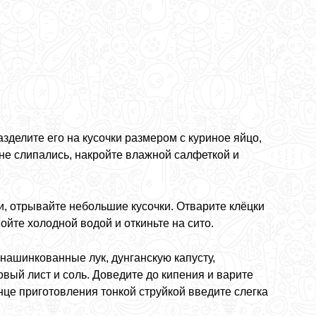
азделите его на кусочки размером с куриное яйцо,
 не слипались, накройте влажной салфеткой и
и, отрывайте небольшие кусочки. Отварите клёцки
ойте холодной водой и откиньте на сито.
нашинкованные лук, дунганскую капусту,
овый лист и соль. Доведите до кипения и варите
нце приготовления тонкой струйкой введите слегка