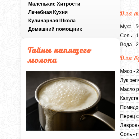
Маленькие Хитрости
Лечебная Кухня
Для т
Кулинарная Школа
Мука - 
Домашний помощник
Соль - 
Вода - 
Тайны кипящего
Для б
молока
Мясо - 
Лук реп
Масло р
Капуста
Помидор
Перец с
Лавровы
Соль - п