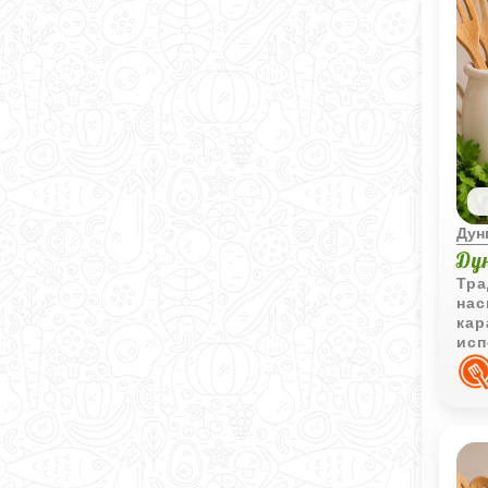
Дун
Ду
Тра
нас
кар
исп
соу