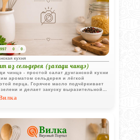
997
0
0
нская кухня
т из сельдерея (захади чинцэ)
ди чинцэ - простой салат дунганской кухни
ким ароматом сельдерея и лёгкой
отой перца. Горячее масло подчёркивает
 зелени и делает закуску выразительной
 при минимальном наборе ингредиентов.
Вилка