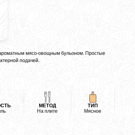
и ароматным мясо-овощным бульоном. Простые
ктерной подачей.
СТЬ
МЕТОД
ТИП
ель
На плите
Мясное