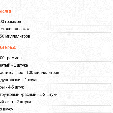
еста
500 граммов
1 столовая ложка
250 миллилитров
ульона
200 граммов
чатый - 1 штука
астительное - 100 миллилитров
 дунганская - 1 кочан
ы - 4-5 штук
тручковый красный - 1-2 штуки
й лист - 2 штуки
о вкусу