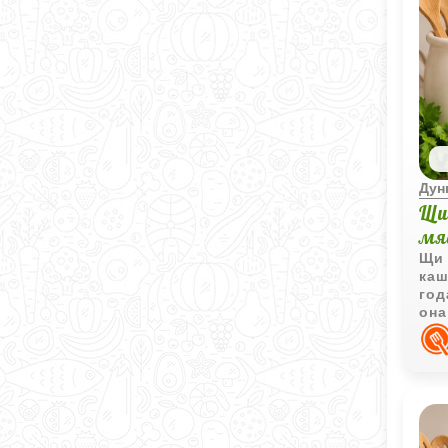
Дун
Щи
мя
Щи 
каш
год
она
осо