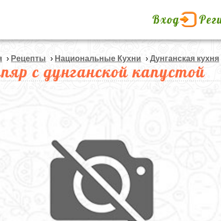
Вход
Рег
я
›
Рецепты
›
Национальные Кухни
›
Дунганская кухня
пяр с дунганской капустой