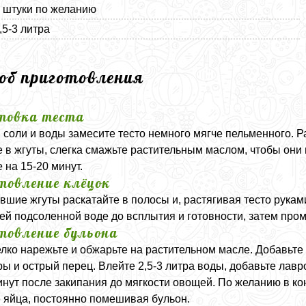
2 штуки по желанию
,5-3 литра
соб приготовления
товка теста
, соли и воды замесите тесто немного мягче пельменного. Р
е в жгуты, слегка смажьте растительным маслом, чтобы они
 на 15-20 минут.
товление клёцок
вшие жгуты раскатайте в полосы и, растягивая тесто рукам
ей подсоленной воде до всплытия и готовности, затем пром
товление бульона
лко нарежьте и обжарьте на растительном масле. Добавьте 
ы и острый перец. Влейте 2,5-3 литра воды, добавьте лавр
инут после закипания до мягкости овощей. По желанию в ко
 яйца, постоянно помешивая бульон.