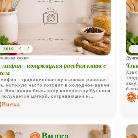
1,01K
0
0
ганская кухня
Дунга
 мифан - полужидкая рисовая каша с
Хэьо
сом
Хэьо
трад
мифан - традиционная дунганская рисовая
акку
а, которую часто готовят в холодное время
благ
а. Благодаря большому количеству бульона
вокр
 получается мягкой, согревающей и
напо
бенно сытной.
Вилка