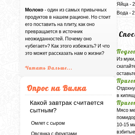
Яйца - 
Молоко
- один из самых привычных
Вода - 2
продуктов в нашем рационе. Но стоит
его поставить на плиту, как оно
превращается в источник
Спо
неожиданностей. Почему оно
«убегает»? Как этого избежать? И что
Подго
это может рассказать нам о жизни?
Из муки
скатайт
Читать Дальше...
оставьте
Приго
Опрос на Вилка
Отдохну
в кипящ
Приго
Какой завтрак считается
сытным?
Мясо ме
помидор
Омлет с сыром
10-15 м
взбитые
Овсянка с фруктами