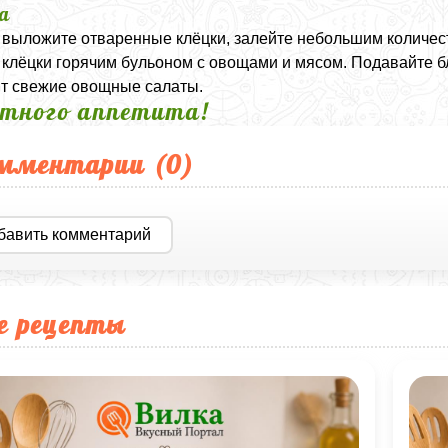
а
 выложите отваренные клёцки, залейте небольшим количест
 клёцки горячим бульоном с овощами и мясом. Подавайте 
т свежие овощные салаты.
тного аппетита!
мментарии (
0
)
бавить комментарий
е рецепты