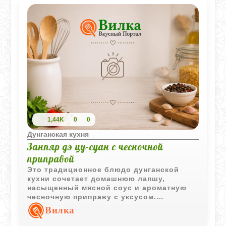
1,44K
0
0
Дунганская кухня
Занпяр дэ цу-суан с чесночной
приправой
Это традиционное блюдо дунганской
кухни сочетает домашнюю лапшу,
насыщенный мясной соус и ароматную
чесночную приправу с уксусом.
Благодаря контрасту пряных, кислых и
Вилка
мясных вкусов оно получается особенно
выразительным.