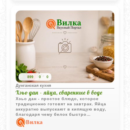
899
0
0
Дунганская кухня
Хэьо дан - яйца, сваренные в воде
Хэьо дан - простое блюдо, которое
традиционно готовят на завтрак. Яйца
аккуратно выпускают в кипящую воду,
благодаря чему белок быстро
сворачивается вокруг желтка, образуя
Вилка
характерную форму, напоминающую