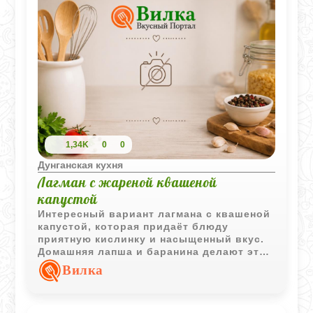
1,34K
0
0
Дунганская кухня
Лагман с жареной квашеной
капустой
Интересный вариант лагмана с квашеной
капустой, которая придаёт блюду
приятную кислинку и насыщенный вкус.
Домашняя лапша и баранина делают этот
рецепт сытным и выразительным, а
Вилка
острый перец добавляет характерную
пикантность.