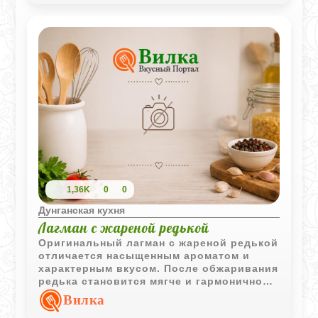
фонарик.
1,36K
0
0
Дунганская кухня
Лагман с жареной редькой
Оригинальный лагман с жареной редькой
отличается насыщенным ароматом и
характерным вкусом. После обжаривания
редька становится мягче и гармонично
сочетается с мясом, домашней лапшой и
Вилка
пряными добавками.