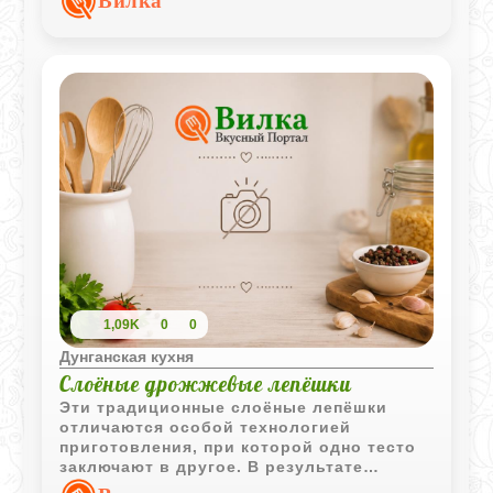
Вилка
хорошо сочетаются с жареными овощами
и горячим чаем.
1,09K
0
0
Дунганская кухня
Слоёные дрожжевые лепёшки
Эти традиционные слоёные лепёшки
отличаются особой технологией
приготовления, при которой одно тесто
заключают в другое. В результате
получается мягкая выпечка с