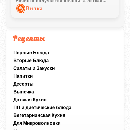
Начинка получается сочной, а лёгкая
кислинка капусты хорошо дополняет
Вилка
мясную основу.
Рецепты
Первые Блюда
Вторые Блюда
Салаты и Закуски
Напитки
Десерты
Выпечка
Детская Кухня
ПП и диетические блюда
Вегетарианская Кухня
Для Микроволновки