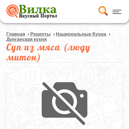
Главная
›
Рецепты
›
Национальные Кухни
›
Дунганская кухня
Суп из мяса (люду
митон)