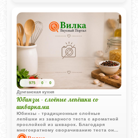
975
0
0
Дунганская кухня
Юбинзы - слоёные лепёшки со
шкварками
Юбинзы - традиционные слоёные
лепёшки из заварного теста с ароматной
прослойкой из шкварок. Благодаря
многократному сворачиванию теста они
приобретают интересную текстуру и