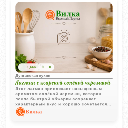
1,44K
0
0
Дунганская кухня
Лагман с жареной солёной черемшой
Этот лагман привлекает насыщенным
ароматом солёной черемши, которая
после быстрой обжарки сохраняет
характерный вкус и хорошо сочетается с
мясом. Домашняя вытянутая лапша
Вилка
делает блюдо особенно сытным и
традиционным.