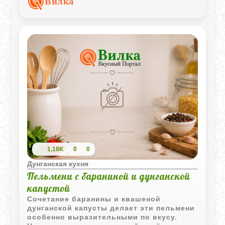
Вилка
выраженной слоистой структурой и
аппетитной золотистой корочкой.
1,18K
0
0
Дунганская кухня
Пельмени с бараниной и дунганской
капустой
Сочетание баранины и квашеной
дунганской капусты делает эти пельмени
особенно выразительными по вкусу.