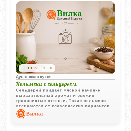
1,13K
0
0
Дунганская кухня
Пельмени с сельдереем
Сельдерей придаёт мясной начинке
выразительный аромат и свежие
травянистые оттенки. Такие пельмени
отличаются от классических вариантов
более насыщенным вкусом и
Вилка
традиционно подаются с уксусом и
горячим бульоном.