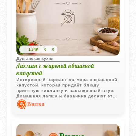
1,34K
0
0
Дунганская кухня
Лагман с жареной квашеной
капустой
Интересный вариант лагмана с квашеной
капустой, которая придаёт блюду
приятную кислинку и насыщенный вкус.
Домашняя лапша и баранина делают этот
рецепт сытным и выразительным, а
Вилка
острый перец добавляет характерную
пикантность.