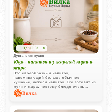
1,15K
0
0
Дунганская кухня
Юца - напиток из жареной муки и
жира
Это своеобразный напиток,
напоминающий больше обычное
кушанье, нежели напиток. Его готовят из
муки и жира, поэтому блюдо очень
сытное. Подают к столу с хлебом и
Вилка
жареными овощами.