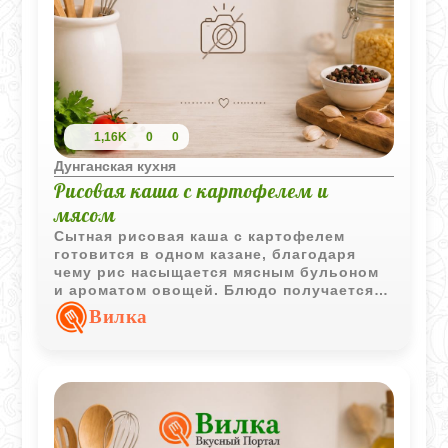
1,16K
0
0
Дунганская кухня
Рисовая каша с картофелем и
мясом
Сытная рисовая каша с картофелем
готовится в одном казане, благодаря
чему рис насыщается мясным бульоном
и ароматом овощей. Блюдо получается
мягким, согревающим и особенно
Вилка
подходит для домашнего обеда.