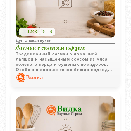
1,30K
0
0
Дунганская кухня
Лагман с солёным перцем
Традиционный лагман с домашней
лапшой и насыщенным соусом из мяса,
солёного перца и сушёных помидоров.
Особенно хорошо такое блюдо подходит
для холодного времени года благодаря
Вилка
своему яркому вкусу и аромату.