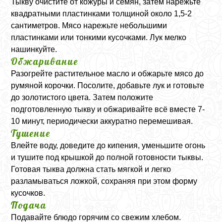
Тыкву очистите от кожуры и семян, затем нарежьте
квадратными пластинками толщиной около 1,5-2
сантиметров. Мясо нарежьте небольшими
пластинками или тонкими кусочками. Лук мелко
нашинкуйте.
Обжаривание
Разогрейте растительное масло и обжарьте мясо до
румяной корочки. Посолите, добавьте лук и готовьте
до золотистого цвета. Затем положите
подготовленную тыкву и обжаривайте всё вместе 7-
10 минут, периодически аккуратно перемешивая.
Тушение
Влейте воду, доведите до кипения, уменьшите огонь
и тушите под крышкой до полной готовности тыквы.
Готовая тыква должна стать мягкой и легко
разламываться ложкой, сохраняя при этом форму
кусочков.
Подача
Подавайте блюдо горячим со свежим хлебом.