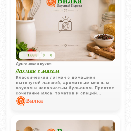
1,68K
0
0
Дунганская кухня
Лагман с мясом
Классический лагман с домашней
вытянутой лапшой, ароматным мясным
соусом и наваристым бульоном. Простое
сочетание мяса, томатов и специй
создаёт насыщенный вкус, характерный
Вилка
для традиционной восточной кухни.