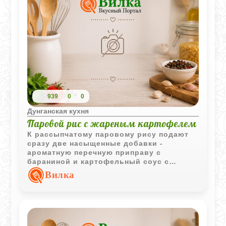
939
0
0
Дунганская кухня
Паровой рис с жареным картофелем
К рассыпчатому паровому рису подают
сразу две насыщенные добавки -
ароматную перечную приправу с
бараниной и картофельный соус с
мясом. Такое сочетание делает блюдо
Вилка
особенно сытным и разнообразным по
вкусу.