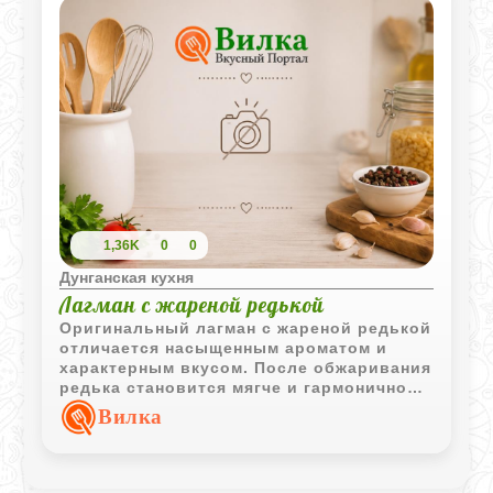
1,36K
0
0
Дунганская кухня
Лагман с жареной редькой
Оригинальный лагман с жареной редькой
отличается насыщенным ароматом и
характерным вкусом. После обжаривания
редька становится мягче и гармонично
сочетается с мясом, домашней лапшой и
Вилка
пряными добавками.