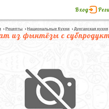
Вход
Рег
я
›
Рецепты
›
Национальные Кухни
›
Дунганская кухня
ат из фынтёзы с субпродук