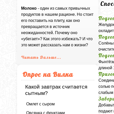
Спо
Молоко
- один из самых привычных
продуктов в нашем рационе. Но стоит
Подго
его поставить на плиту, как оно
Желудок
превращается в источник
охладит
неожиданностей. Почему оно
Подго
«убегает»? Как этого избежать? И что
Солёный
это может рассказать нам о жизни?
очистит
Подго
Читать Дальше...
Фынтёзы
длиной 
Опрос на Вилка
Приго
Соедини
Какой завтрак считается
солью п
сытным?
слабым 
Завер
Омлет с сыром
Добавьт
подают 
Овсянка с фруктами