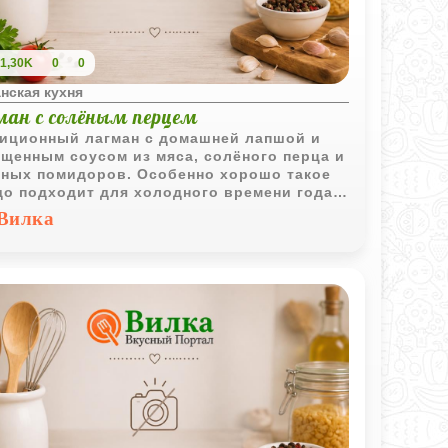
1,30K
0
0
нская кухня
ман с солёным перцем
иционный лагман с домашней лапшой и
щенным соусом из мяса, солёного перца и
ных помидоров. Особенно хорошо такое
о подходит для холодного времени года
одаря своему яркому вкусу и аромату.
Вилка