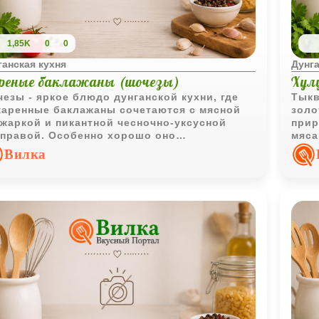
1,85K
0
0
ганская кухня
Дунга
реные баклажаны (шочезы)
Хул
езы - яркое блюдо дунганской кухни, где
Тыкв
аренные баклажаны сочетаются с мясной
золо
жаркой и пикантной чесночно-уксусной
прир
правой. Особенно хорошо оно
мяса
крывается после лёгкого охлаждения и
одно
Вилка
ачи с рисом или свежим хлебом.