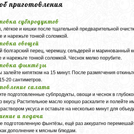
соб приготовления
товка субпродуктов
, лёгкое и кишки после тщательной предварительной очистк
е и нарежьте тонкой соломкой.
товка овощей
 болгарский перец, черемшу, сельдерей и маринованный ко
е и нарежьте тонкой соломкой. Чеснок мелко порубите.
товка фынтёзы
 залейте кипятком на 15 минут. После размягчения откиньт
15-20 сантиметров.
товление салата
те подготовленные субпродукты, овощи и чеснок в глубок
о вкусу. Растительное масло хорошо раскалите и полейте и
раствором уксуса и оставьте на несколько минут для объед
шение и подача
е подготовленную фынтёзы, ещё раз аккуратно перемешайте
как дополнение к мясным блюдам.