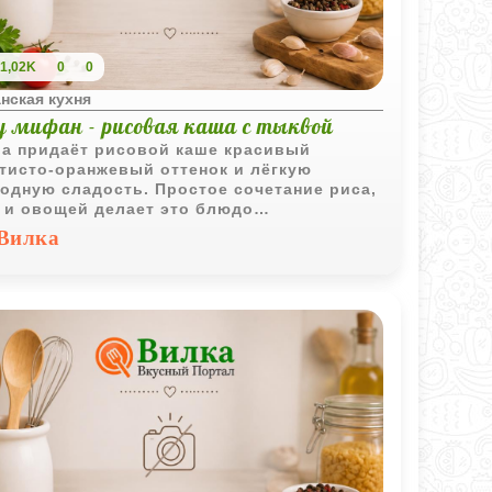
1,02K
0
0
нская кухня
у мифан - рисовая каша с тыквой
а придаёт рисовой каше красивый
тисто-оранжевый оттенок и лёгкую
одную сладость. Простое сочетание риса,
 и овощей делает это блюдо
временно сытным и ароматным.
Вилка