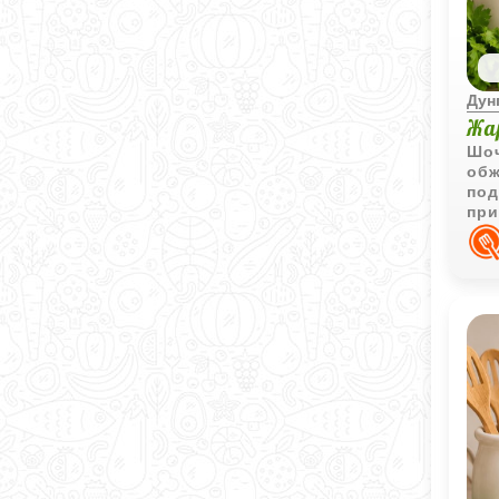
Дун
Жа
Шоч
обж
под
при
рас
под