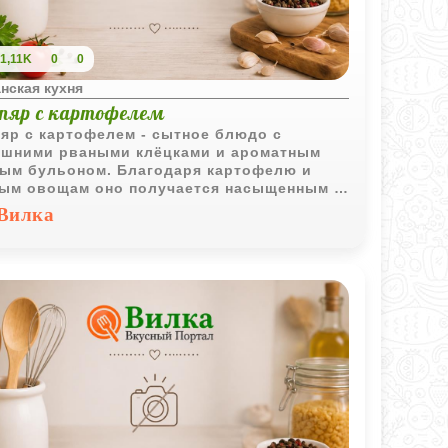
1,11K
0
0
нская кухня
пяр с картофелем
яр с картофелем - сытное блюдо с
шними рваными клёцками и ароматным
ым бульоном. Благодаря картофелю и
ым овощам оно получается насыщенным и
чно подходит для семейного обеда.
Вилка