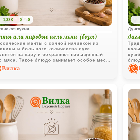
1,33K
0
0
ганская кухня
Дунга
нты или паровые пельмени (бозы)
Лаг
ссические манты с сочной начинкой из
Трад
анины и большого количества лука
насы
овятся на пару и сохраняют насыщенный
сушё
с мяса. Такое блюдо занимает особое место
блюд
ухнях народов Центральной Азии и Сибири.
благ
Вилка