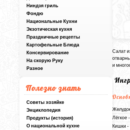
Ниндзя гриль
Фондю
Национальные Кухни
Экзотическая кухня
Праздничные рецепты
Картофельные Блюда
Салат и
Консервирование
отварны
На скорую Руку
и много
Разное
Инг
Полезно знать
Основ
Советы хозяйке
Желудок
Энциклопедия
Лёгкое -
Продукты (история)
О национальной кухне
Кишки -