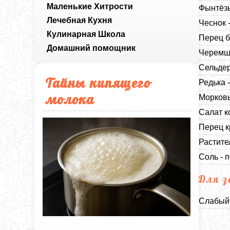
Маленькие Хитрости
Фынтёзы
Лечебная Кухня
Чеснок 
Кулинарная Школа
Перец б
Домашний помощник
Черемша
Сельдер
Тайны кипящего
Редька 
молока
Морковь
Салат к
Перец к
Растите
Соль - п
Для з
Слабый 