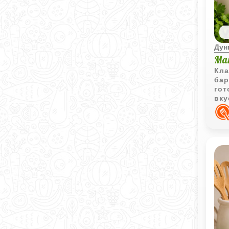
Дун
Ма
Кла
бар
гот
вку
в к