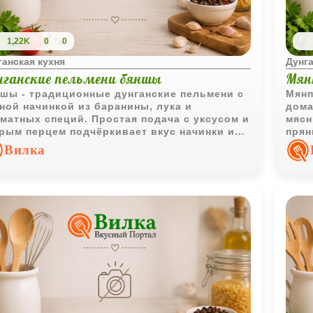
1,22K
0
0
ганская кухня
Дунга
нганские пельмени бяншы
Мян
шы - традиционные дунганские пельмени с
Мянп
ной начинкой из баранины, лука и
дома
матных специй. Простая подача с уксусом и
мясн
рым перцем подчёркивает вкус начинки и
прян
раняет национальный характер блюда.
отли
Вилка