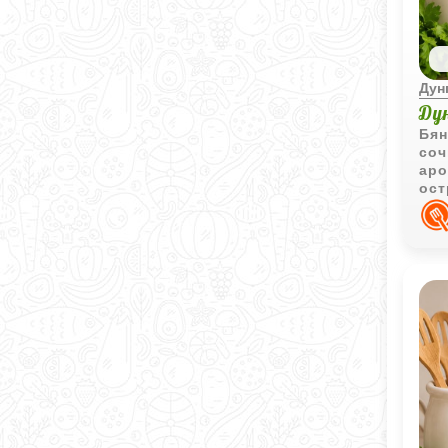
Дун
Ду
Бян
соч
аро
ост
сох