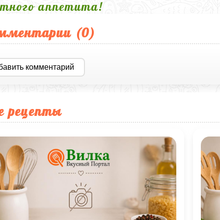
тного аппетита!
мментарии (
0
)
бавить комментарий
е рецепты