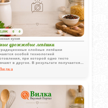
1,09K
0
0
нская кухня
ёные дрожжевые лепёшки
традиционные слоёные лепёшки
чаются особой технологией
отовления, при которой одно тесто
ючают в другое. В результате получается
ая выпечка с выраженной слоистой
Вилка
ктурой и аппетитной золотистой корочкой.