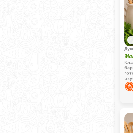
Дун
Ма
Кла
бар
гот
вку
в к