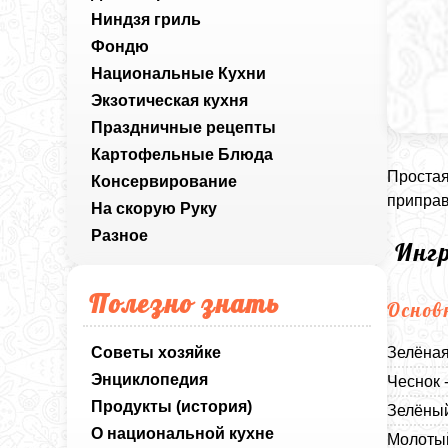
Ниндзя гриль
Фондю
Национальные Кухни
Экзотическая кухня
Праздничные рецепты
Картофельные Блюда
Простая
Консервирование
приправ
На скорую Руку
Разное
Инг
Полезно знать
Основ
Советы хозяйке
Зелёная
Энциклопедия
Чеснок 
Продукты (история)
Зелёный
О национальной кухне
Молотый