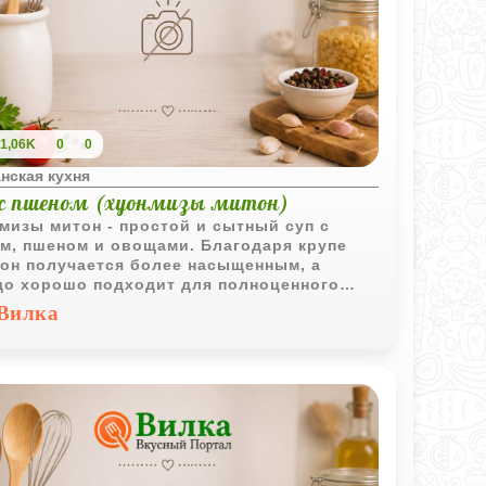
1,06K
0
0
нская кухня
 с пшеном (хуонмизы митон)
мизы митон - простой и сытный суп с
м, пшеном и овощами. Благодаря крупе
он получается более насыщенным, а
о хорошо подходит для полноценного
йного обеда.
Вилка