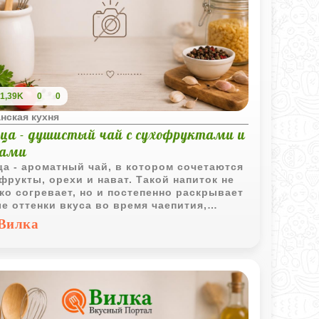
1,39K
0
0
нская кухня
 ца - душистый чай с сухофруктами и
хами
ца - ароматный чай, в котором сочетаются
фрукты, орехи и нават. Такой напиток не
ко согревает, но и постепенно раскрывает
е оттенки вкуса во время чаепития,
ваясь горячим благодаря постоянному
Вилка
влению кипятка.