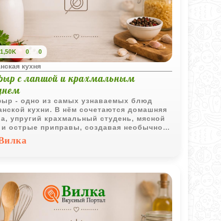
1,50K
0
0
нская кухня
фыр с лапшой и крахмальным
днем
ыр - одно из самых узнаваемых блюд
анской кухни. В нём сочетаются домашняя
а, упругий крахмальный студень, мясной
 и острые приправы, создавая необычное
тание текстур и вкусов.
Вилка