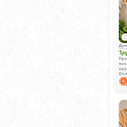
Дун
Хр
Про
пос
хру
Отл
дом