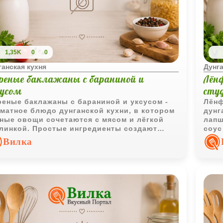
1,35K
0
0
ганская кухня
Дунга
реные баклажаны с бараниной и
Лён
сусом
сту
еные баклажаны с бараниной и уксусом -
Лёнф
матное блюдо дунганской кухни, в котором
дунг
ные овощи сочетаются с мясом и лёгкой
лапш
линкой. Простые ингредиенты создают
соус
ыщенный вкус, который особенно хорошо
соче
Вилка
крывается со свежими лепёшками и
ячим чаем.