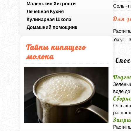
Маленькие Хитрости
Соль - п
Лечебная Кухня
Для з
Кулинарная Школа
Домашний помощник
Растите
Уксус -
Тайны кипящего
молока
Спо
Подго
Зелёные
воде до
Сборк
Остывшу
распред
Запра
Растите