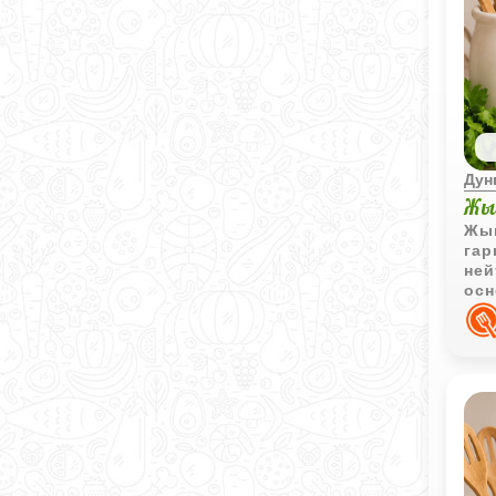
Дун
Жы
Жын
гар
ней
осн
ово