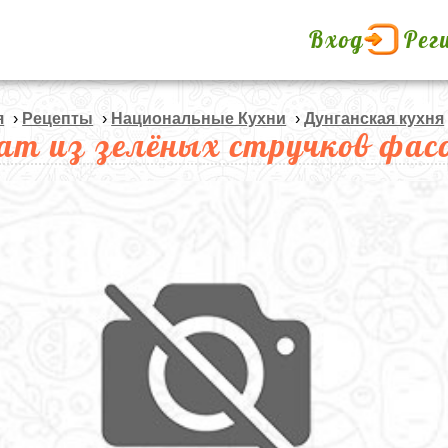
Вход
Рег
я
›
Рецепты
›
Национальные Кухни
›
Дунганская кухня
ат из зелёных стручков фас