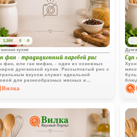
1,36K
0
0
ганская кухня
Дунга
н фан - традиционный паровой рис
Суп
 фан, или ган мифан, - один из основных
Хуон
ниров дунганской кухни. Рассыпчатый рис с
мясо
тральным вкусом служит идеальной
буль
овой для разнообразных мясных и
блюд
щных соусов.
семе
Вилка