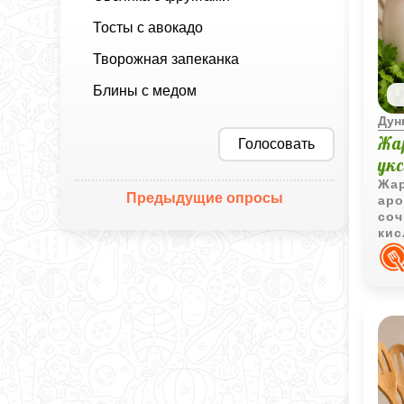
Тосты с авокадо
Творожная запеканка
Блины с медом
Дун
Жа
Голосовать
ук
Жар
Предыдущие опросы
аро
соч
кис
нас
рас
гор