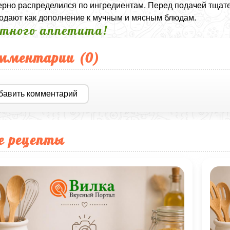
рно распределился по ингредиентам. Перед подачей тщат
одают как дополнение к мучным и мясным блюдам.
тного аппетита!
мментарии (
0
)
бавить комментарий
е рецепты