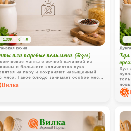
1,33K
0
0
ганская кухня
Дунга
нты или паровые пельмени (бозы)
Хул
оре
ссические манты с сочной начинкой из
анины и большого количества лука
Хул 
овятся на пару и сохраняют насыщенный
сухо
с мяса. Такое блюдо занимает особое место
толь
ухнях народов Центральной Азии и Сибири.
Вилка
новы
оста
доба