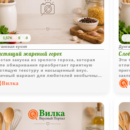
1,57K
0
0
ганская кухня
Дунга
устящий жареный горох
Сло
стая закуска из зрелого гороха, которая
Эти 
ле обжаривания приобретает приятную
отли
стящую текстуру и насыщенный вкус.
приг
ичный вариант для любителей необычных
закл
ашних снеков.
мягк
Вилка
стру