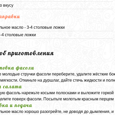
о вкусу
аправки
льное масло - 3-4 столовые ложки
 3-4 столовые ложки
соб приготовления
товка фасоли
 молодые стручки фасоли переберите, удалите жёсткие бо
 мягкости. Откиньте на дуршлаг, дайте стечь жидкости и пол
а салата
ю фасоль нарежьте косыми полосками и выложите горкой н
елите поверх фасоли. Посыпьте молотым красным перцем и
вка и подача
льное масло хорошо разогрейте, не доводя до дымления, и п