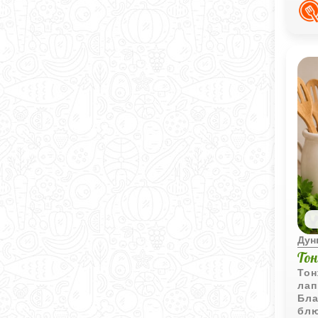
про
Дун
То
Тон
лап
Бла
блю