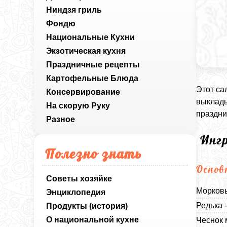
Ниндзя гриль
Фондю
Национальные Кухни
Экзотическая кухня
Праздничные рецепты
Картофельные Блюда
Этот са
Консервирование
выклады
На скорую Руку
праздни
Разное
Инг
Полезно знать
Основ
Советы хозяйке
Морковь
Энциклопедия
Редька 
Продукты (история)
О национальной кухне
Чеснок 