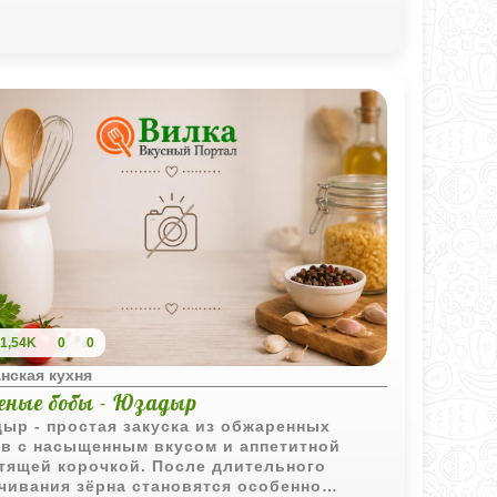
1,54K
0
0
нская кухня
еные бобы - Юзадыр
ыр - простая закуска из обжаренных
в с насыщенным вкусом и аппетитной
тящей корочкой. После длительного
чивания зёрна становятся особенно