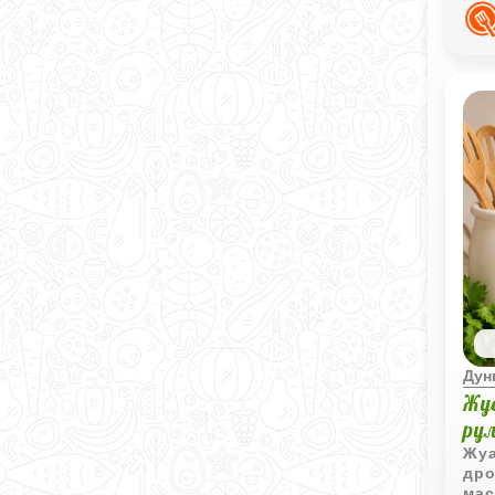
хор
Дун
Жу
ру
Жуа
дро
мас