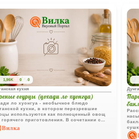
1,96K
0
0
ганская кухня
Дунга
реные огурцы (цохади ло хуонгуа)
Паро
бак
ади ло хуонгуа - необычное блюдо
ганской кухни, в котором перезревшие
Расс
рцы используются как полноценный овощ
насы
 горячего приготовления. В сочетании с
бакл
ом, томатами и перцем получается
Вилка
сушк
матное и очень интересное по вкусу блюдо.
конц
аром