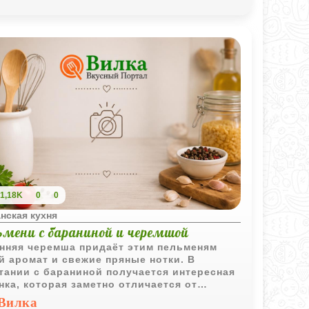
1,18K
0
0
нская кухня
ьмени с бараниной и черемшой
нняя черемша придаёт этим пельменям
й аромат и свежие пряные нотки. В
тании с бараниной получается интересная
нка, которая заметно отличается от
ычных вариантов.
Вилка