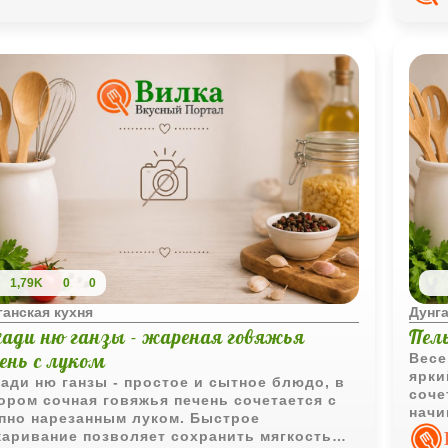
1,79K
0
0
ганская кухня
Дунга
хади ню ганзы - жареная говяжья
Пел
чень с луком
Весе
ярки
ади ню ганзы - простое и сытное блюдо, в
соче
ором сочная говяжья печень сочетается с
начи
пно нарезанным луком. Быстрое
прив
аривание позволяет сохранить мягкость