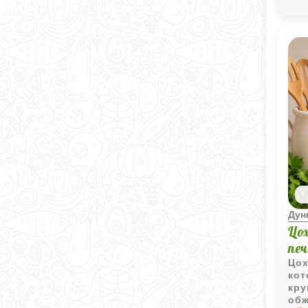
Дун
Цо
пе
Цох
кот
кру
обж