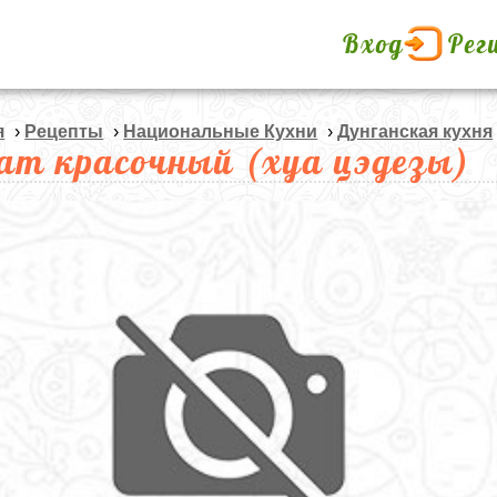
Вход
Рег
я
›
Рецепты
›
Национальные Кухни
›
Дунганская кухня
ат красочный (хуа цэдезы)