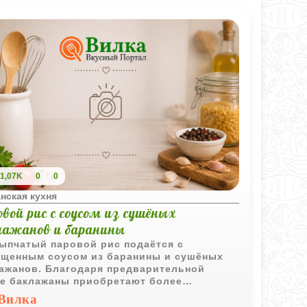
1,07K
0
0
нская кухня
вой рис с соусом из сушёных
лажанов и баранины
ыпчатый паровой рис подаётся с
щенным соусом из баранины и сушёных
ажанов. Благодаря предварительной
е баклажаны приобретают более
ентрированный вкус и хорошо впитывают
Вилка
ат мяса и специй.