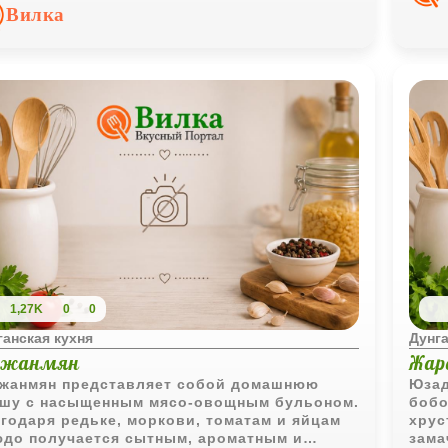
дукта и подчеркнуть его естественный вкус.
Вилка
1,27K
0
0
ганская кухня
Дунга
нжанмян
Жар
жанмян представляет собой домашнюю
Юзад
шу с насыщенным мясо-овощным бульоном.
бобо
годаря редьке, моркови, томатам и яйцам
хрус
до получается сытным, ароматным и
зама