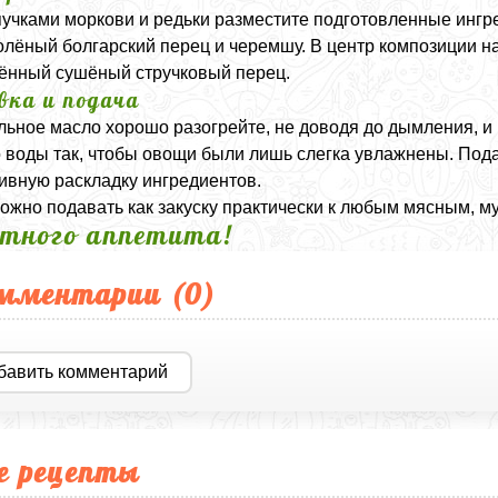
учками моркови и редьки разместите подготовленные ингр
солёный болгарский перец и черемшу. В центр композиции 
ённый сушёный стручковый перец.
вка и подача
льное масло хорошо разогрейте, не доводя до дымления, и
 воды так, чтобы овощи были лишь слегка увлажнены. Пода
ивную раскладку ингредиентов.
ожно подавать как закуску практически к любым мясным, 
тного аппетита!
мментарии (
0
)
бавить комментарий
е рецепты