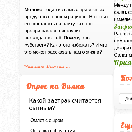
Между п
Молоко
- один из самых привычных
салат, 
продуктов в нашем рационе. Но стоит
измельч
его поставить на плиту, как оно
Запра
превращается в источник
Растите
неожиданностей. Почему оно
немного
«убегает»? Как этого избежать? И что
декорат
это может рассказать нам о жизни?
Салат м
Прия
Читать Дальше...
Ко
Опрос на Вилка
До
Какой завтрак считается
сытным?
Омлет с сыром
Ещ
Овсянка с фруктами