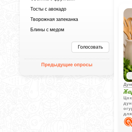
Тосты с авокадо
Творожная запеканка
Блины с медом
Голосовать
Предыдущие опросы
Дун
Жа
Цох
дун
огу
для
мяс
аро