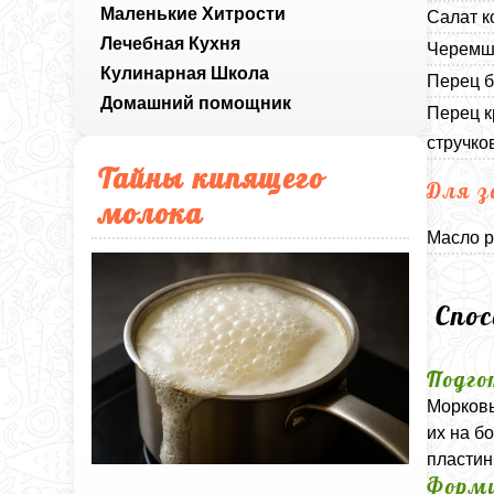
Маленькие Хитрости
Салат к
Лечебная Кухня
Черемша
Кулинарная Школа
Перец б
Домашний помощник
Перец к
стручко
Тайны кипящего
Для з
молока
Масло р
Спо
Подго
Морковь
их на б
пластин
Форми