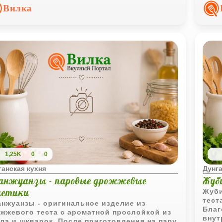
ошо подходит для семейного обеда.
инте
Вилка
для 
заку
1,25K
0
0
ганская кухня
Дунга
анжуанзы - паровые дрожжевые
Жуби
летики
Жуби
тест
нжуанзы - оригинальное изделие из
Благ
жжевого теста с ароматной прослойкой из
внут
ла и шкварок. После приготовления на пару