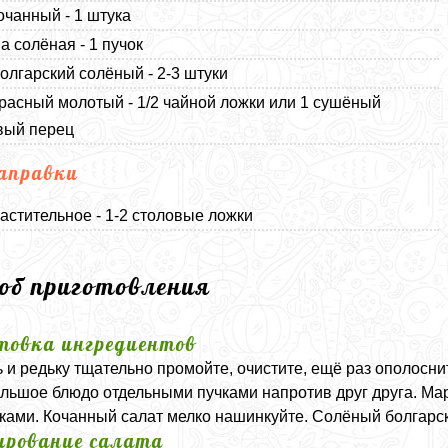
очанный - 1 штука
 солёная - 1 пучок
олгарский солёный - 2-3 штуки
расный молотый - 1/2 чайной ложки или 1 сушёный
вый перец
аправки
астительное - 1-2 столовые ложки
соб приготовления
товка ингредиентов
 и редьку тщательно промойте, очистите, ещё раз ополосни
ольшое блюдо отдельными пучками напротив друг друга. М
ками. Кочанный салат мелко нашинкуйте. Солёный болгарс
рование салата