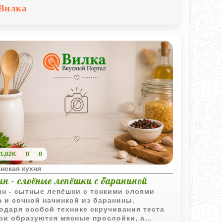
ресными по текстуре и отлично подходят
Вилка
подачи в качестве самостоятельной
ски.
1,02K
0
0
нская кухня
н - слоёные лепёшки с бараниной
н - сытные лепёшки с тонкими слоями
а и сочной начинкой из баранины.
одаря особой технике скручивания теста
ри образуются мясные прослойки, а