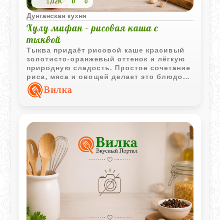
1,02K
0
0
Дунганская кухня
Хулу мифан - рисовая каша с
тыквой
Тыква придаёт рисовой каше красивый
золотисто-оранжевый оттенок и лёгкую
природную сладость. Простое сочетание
риса, мяса и овощей делает это блюдо
одновременно сытным и ароматным.
Вилка