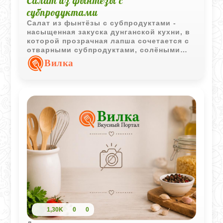
Салат из фынтёзы с
субпродуктами
Салат из фынтёзы с субпродуктами -
насыщенная закуска дунганской кухни, в
которой прозрачная лапша сочетается с
отварными субпродуктами, солёными
овощами и ароматной чесночной
Вилка
заправкой. Блюдо получается ярким,
сытным и многослойным по вкусу.
1,30K
0
0