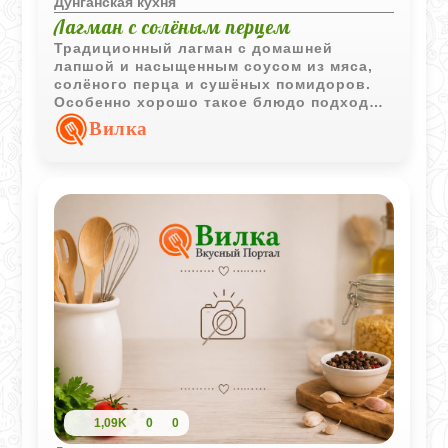
Дунганская кухня
Лагман с солёным перцем
Традиционный лагман с домашней
лапшой и насыщенным соусом из мяса,
солёного перца и сушёных помидоров.
Особенно хорошо такое блюдо подходит
для холодного времени года благодаря
Вилка
своему яркому вкусу и аромату.
1,09K
0
0