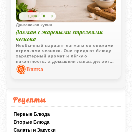
1,80K
0
0
Дунганская кухня
Лагман с жареными стрелками
чеснока
Необычный вариант лагмана со свежими
стрелками чеснока. Они придают блюду
характерный аромат и лёгкую
пикантность, а домашняя лапша делает
подачу особенно сытной и
Вилка
выразительной.
Рецепты
Первые Блюда
Вторые Блюда
Салаты и Закуски