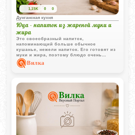
1,15K
0
0
Дунганская кухня
Юца - напиток из жареной муки и
жира
Это своеобразный напиток,
напоминающий больше обычное
кушанье, нежели напиток. Его готовят из
муки и жира, поэтому блюдо очень
сытное. Подают к столу с хлебом и
Вилка
жареными овощами.