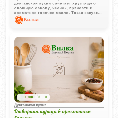
дунганской кухни сочетает хрустящую
овощную основу, чеснок, пряности и
ароматное горячее масло. Такая закуска
отлично дополняет мясные блюда и
Вилка
хорошо раскрывается после
непродолжительной выдержки.
1,30K
0
0
Дунганская кухня
Отварная курица в ароматном
бульоне