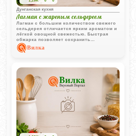
1,19K
0
0
Дунганская кухня
Лагман с жареным сельдереем
Лагман с большим количеством свежего
сельдерея отличается ярким ароматом и
лёгкой овощной свежестью. Быстрая
обжарка позволяет сохранить
характерный вкус зелени, который
Вилка
хорошо сочетается с бараниной и
домашней лапшой.