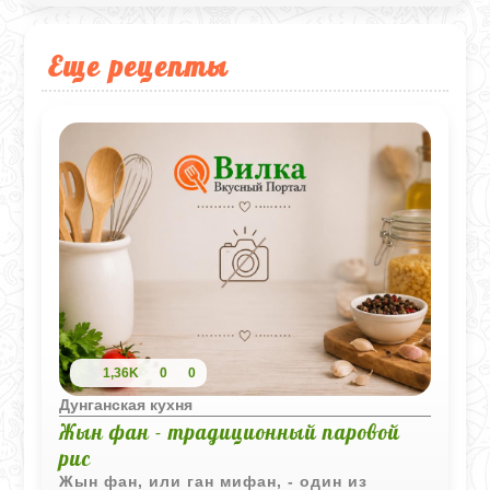
Еще рецепты
1,36K
0
0
Дунганская кухня
Жын фан - традиционный паровой
рис
Жын фан, или ган мифан, - один из