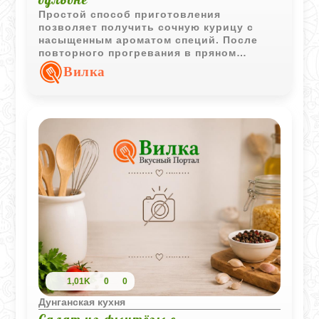
Простой способ приготовления
позволяет получить сочную курицу с
насыщенным ароматом специй. После
повторного прогревания в пряном
бульоне мясо становится ещё более
Вилка
выразительным по вкусу.
1,01K
0
0
Дунганская кухня