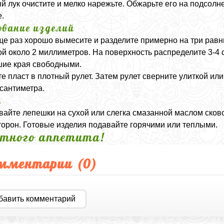
й лук очистите и мелко нарежьте. Обжарьте его на подсолн
е.
вание изделий
ще раз хорошо вымесите и разделите примерно на три равны
й около 2 миллиметров. На поверхность распределите 3-4 
ие края свободными.
е пласт в плотный рулет. Затем рулет сверните улиткой или
 сантиметра.
а
айте лепешки на сухой или слегка смазанной маслом сково
торон. Готовые изделия подавайте горячими или теплыми.
тного аппетита!
мментарии (
0
)
бавить комментарий