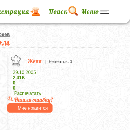
истрация
Поиск
Меню
реев
ком
Женя
|
Рецептов:
1
29.10.2005
2,41K
0
0
Распечатать
Нашли ошибку?
Мне нравится