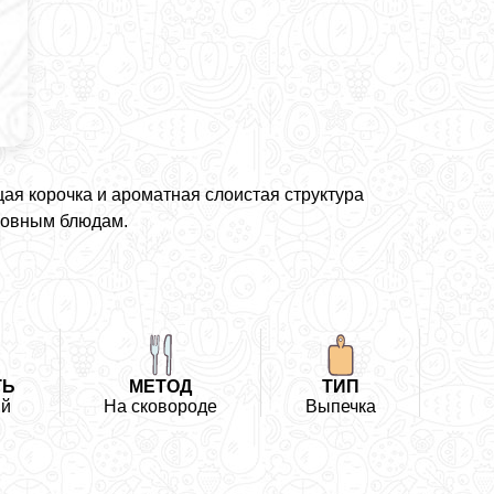
щая корочка и ароматная слоистая структура
новным блюдам.
ТЬ
МЕТОД
ТИП
ий
На сковороде
Выпечка