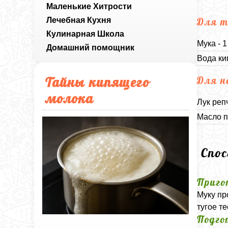
Маленькие Хитрости
Лечебная Кухня
Для т
Кулинарная Школа
Мука - 
Домашний помощник
Вода ки
Тайны кипящего
Для н
молока
Лук реп
Масло п
Спо
Приго
Муку пр
тугое т
Подго