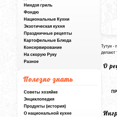
Ниндзя гриль
Фондю
Национальные Кухни
Экзотическая кухня
Праздничные рецепты
Картофельные Блюда
Тутуи -
Консервирование
делают 
На скорую Руку
Разное
О р
Полезно знать
П
Советы хозяйке
Энциклопедия
Продукты (история)
Инг
О национальной кухне