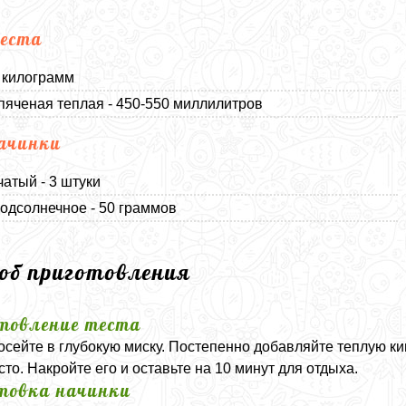
еста
1 килограмм
пяченая теплая - 450-550 миллилитров
ачинки
чатый - 3 штуки
одсолнечное - 50 граммов
соб приготовления
товление теста
осейте в глубокую миску. Постепенно добавляйте теплую ки
есто. Накройте его и оставьте на 10 минут для отдыха.
товка начинки