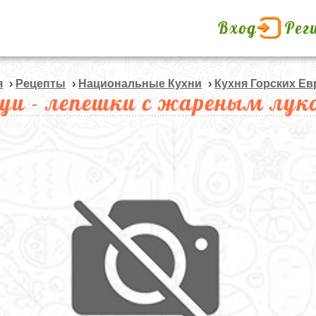
Вход
Рег
я
›
Рецепты
›
Национальные Кухни
›
Кухня Горских Ев
уи - лепешки с жареным лу