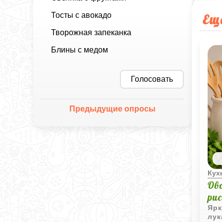
Тосты с авокадо
Ещ
Творожная запеканка
Блины с медом
Голосовать
Предыдущие опросы
Кух
Ов
ри
Ярк
лук