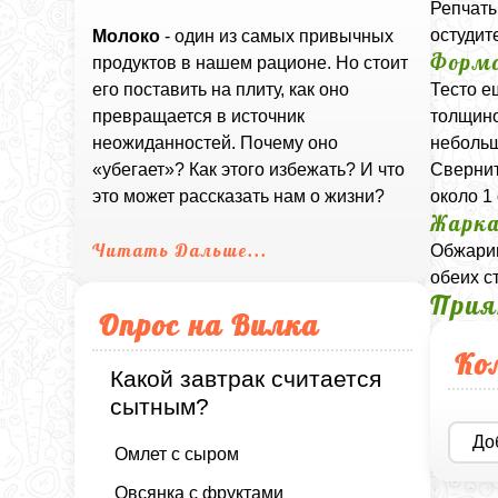
Репчаты
остудит
Молоко
- один из самых привычных
Формо
продуктов в нашем рационе. Но стоит
Тесто е
его поставить на плиту, как оно
толщино
превращается в источник
небольш
неожиданностей. Почему оно
Свернит
«убегает»? Как этого избежать? И что
около 1
это может рассказать нам о жизни?
Жарк
Читать Дальше...
Обжарив
обеих с
Прия
Опрос на Вилка
Ко
Какой завтрак считается
сытным?
До
Омлет с сыром
Овсянка с фруктами