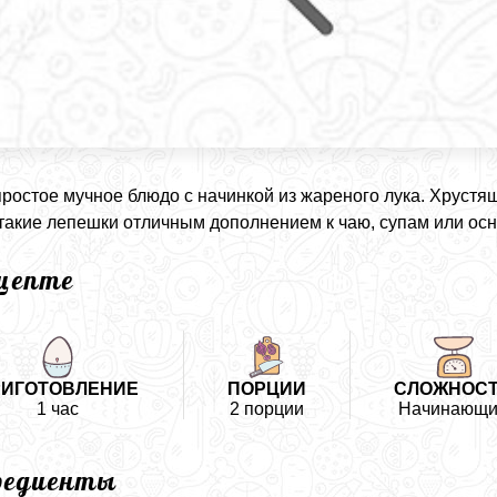
 простое мучное блюдо с начинкой из жареного лука. Хрустя
такие лепешки отличным дополнением к чаю, супам или ос
ецепте
РИГОТОВЛЕНИЕ
ПОРЦИИ
СЛОЖНОС
1 час
2 порции
Начинающ
редиенты