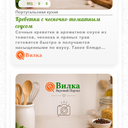
951
0
0
Португальская кухня
Креветки с чесночно-томатным
соусом
Сочные креветки в ароматном соусе из
томатов, чеснока и пряных трав
готовятся быстро и получаются
насыщенными по вкусу. Такое блюдо
подойдёт как для семейного ужина, так и
Вилка
для подачи на праздничный стол.