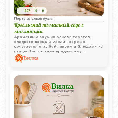
807
0
0
Португальская кухня
Креольский томатный соус с
маслинами
Ароматный соус на основе томатов,
сладкого перца и маслин хорошо
сочетается с рыбой, мясом и блюдами из
птицы. Белое вино придаёт ему
выразительный вкус и лёгкие пряные
Вилка
оттенки.