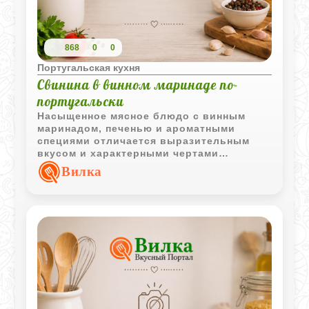
868
0
0
Португальская кухня
Свинина в винном маринаде по-
португальски
Насыщенное мясное блюдо с винным
маринадом, печенью и ароматными
специями отличается выразительным
вкусом и характерными чертами
традиционной португальской кухни.
Вилка
Длительное маринование делает мясо
особенно ароматным.