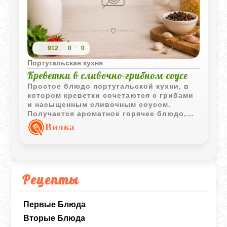
912
0
0
Португальская кухня
Креветки в сливочно-грибном соусе
Простое блюдо португальской кухни, в
котором креветки сочетаются с грибами
и насыщенным сливочным соусом.
Получается ароматное горячее блюдо,
подходящее как для повседневного
Вилка
ужина, так и для праздничного стола.
Рецепты
Первые Блюда
Вторые Блюда