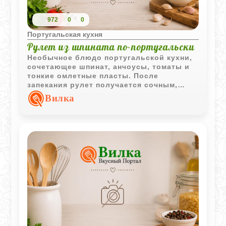
972
0
0
Португальская кухня
Рулет из шпината по-португальски
Необычное блюдо португальской кухни,
сочетающее шпинат, анчоусы, томаты и
тонкие омлетные пласты. После
запекания рулет получается сочным,
ароматным и эффектно выглядит при
Вилка
подаче.