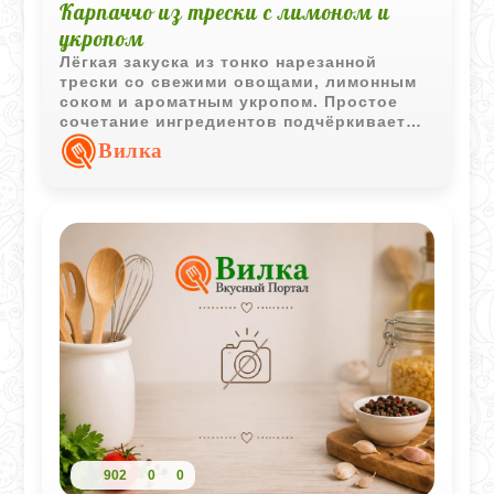
Карпаччо из трески с лимоном и
укропом
Лёгкая закуска из тонко нарезанной
трески со свежими овощами, лимонным
соком и ароматным укропом. Простое
сочетание ингредиентов подчёркивает
натуральный вкус рыбы и делает блюдо
Вилка
особенно свежим.
902
0
0