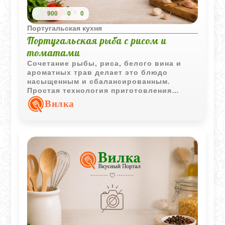
900
0
0
Португальская кухня
Португальская рыба с рисом и
томатами
Сочетание рыбы, риса, белого вина и
ароматных трав делает это блюдо
насыщенным и сбалансированным.
Простая технология приготовления
позволяет получить полноценный обед с
Вилка
ярким средиземноморским характером.