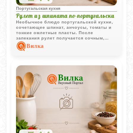
Португальская кухня
Рулет из шпината по-португальски
Необычное блюдо португальской кухни,
сочетающее шпинат, анчоусы, томаты и
тонкие омлетные пласты. После
запекания рулет получается сочным,
ароматным и эффектно выглядит при
Вилка
подаче.