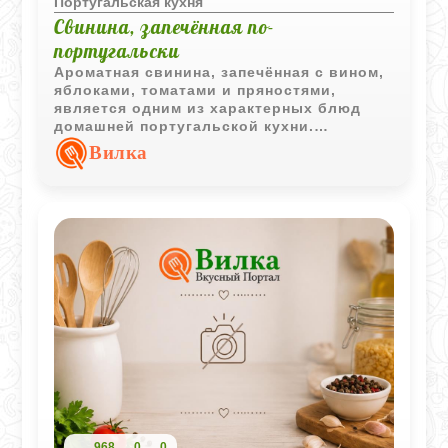
Португальская кухня
Свинина, запечённая по-
португальски
Ароматная свинина, запечённая с вином,
яблоками, томатами и пряностями,
является одним из характерных блюд
домашней португальской кухни.
Длительное приготовление делает мясо
Вилка
сочным и насыщенным вкусами овощей и
специй.
968
0
0