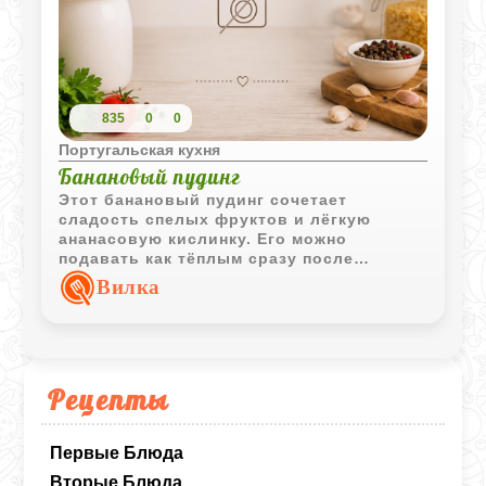
835
0
0
Португальская кухня
Банановый пудинг
Этот банановый пудинг сочетает
сладость спелых фруктов и лёгкую
ананасовую кислинку. Его можно
подавать как тёплым сразу после
выпечки, так и полностью охлаждённым.
Вилка
Рецепты
Первые Блюда
Вторые Блюда