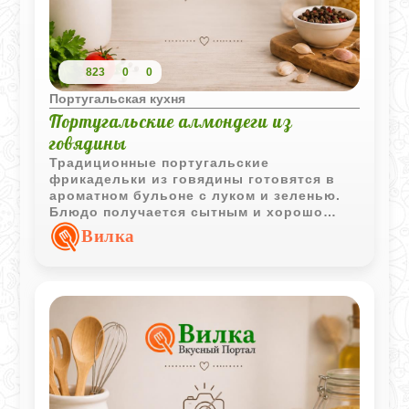
823
0
0
Португальская кухня
Португальские алмондеги из
говядины
Традиционные португальские
фрикадельки из говядины готовятся в
ароматном бульоне с луком и зеленью.
Блюдо получается сытным и хорошо
сочетается с картофельным пюре или
Вилка
другими простыми гарнирами.