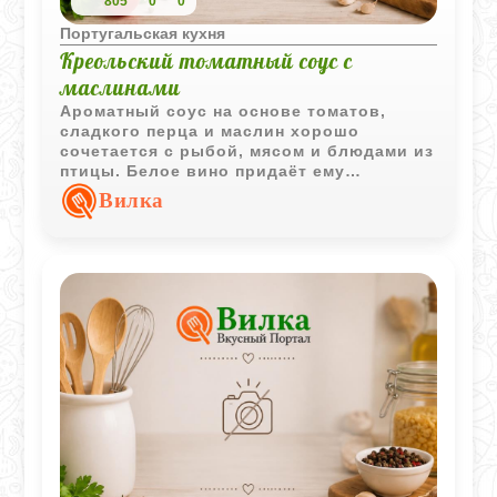
805
0
0
Португальская кухня
Креольский томатный соус с
маслинами
Ароматный соус на основе томатов,
сладкого перца и маслин хорошо
сочетается с рыбой, мясом и блюдами из
птицы. Белое вино придаёт ему
выразительный вкус и лёгкие пряные
Вилка
оттенки.