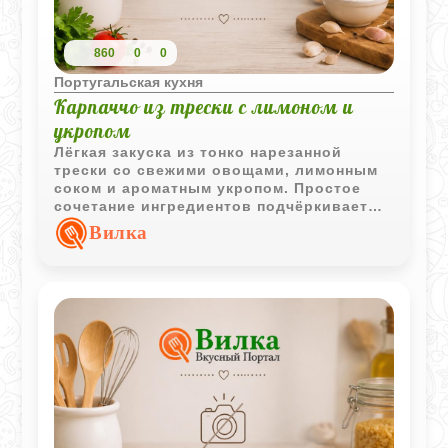
860
0
0
Португальская кухня
Карпаччо из трески с лимоном и
укропом
Лёгкая закуска из тонко нарезанной
трески со свежими овощами, лимонным
соком и ароматным укропом. Простое
сочетание ингредиентов подчёркивает
натуральный вкус рыбы и делает блюдо
Вилка
особенно свежим.