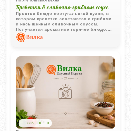
Португальская кухня
Креветки в сливочно-грибном соусе
Простое блюдо португальской кухни, в
котором креветки сочетаются с грибами
и насыщенным сливочным соусом.
Получается ароматное горячее блюдо,
подходящее как для повседневного
Вилка
ужина, так и для праздничного стола.
885
0
0