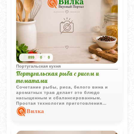
899
0
0
Португальская кухня
Португальская рыба с рисом и
томатами
Сочетание рыбы, риса, белого вина и
ароматных трав делает это блюдо
насыщенным и сбалансированным.
Простая технология приготовления
позволяет получить полноценный обед с
Вилка
ярким средиземноморским характером.