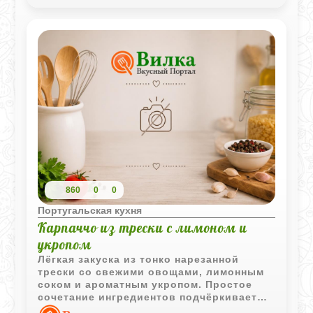
специй.
860
0
0
Португальская кухня
Карпаччо из трески с лимоном и
укропом
Лёгкая закуска из тонко нарезанной
трески со свежими овощами, лимонным
соком и ароматным укропом. Простое
сочетание ингредиентов подчёркивает
натуральный вкус рыбы и делает блюдо