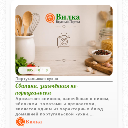
885
0
0
Португальская кухня
Свинина, запечённая по-
португальски
Ароматная свинина, запечённая с вином,
яблоками, томатами и пряностями,
является одним из характерных блюд
домашней португальской кухни.
Длительное приготовление делает мясо
Вилка
сочным и насыщенным вкусами овощей и