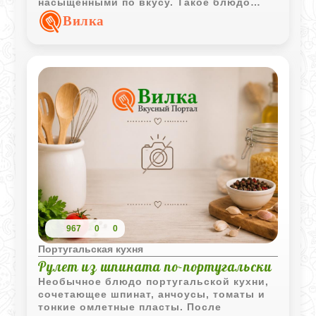
насыщенными по вкусу. Такое блюдо
подойдёт как для семейного ужина, так и
Вилка
для подачи на праздничный стол.
967
0
0
Португальская кухня
Рулет из шпината по-португальски
Необычное блюдо португальской кухни,
сочетающее шпинат, анчоусы, томаты и
тонкие омлетные пласты. После