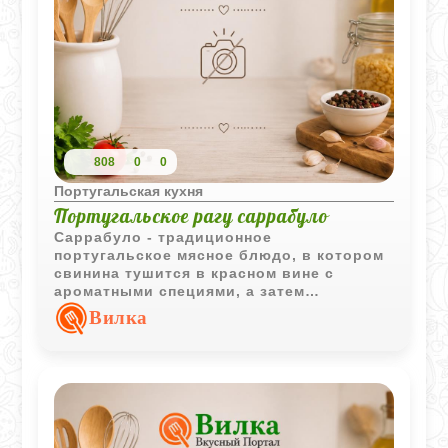
808
0
0
Португальская кухня
Португальское рагу саррабуло
Саррабуло - традиционное
португальское мясное блюдо, в котором
свинина тушится в красном вине с
ароматными специями, а затем
обжаривается вместе с печенью.
Вилка
Получается насыщенное рагу с
выразительным вкусом и густым соусом.