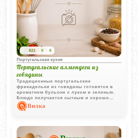
822
0
0
Португальская кухня
Португальские алмондеги из
говядины
Традиционные португальские
фрикадельки из говядины готовятся в
ароматном бульоне с луком и зеленью.
Блюдо получается сытным и хорошо
сочетается с картофельным пюре или
Вилка
другими простыми гарнирами.