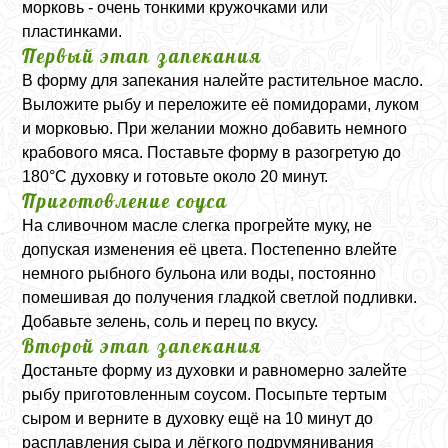
морковь - очень тонкими кружочками или
пластинками.
Первый этап запекания
В форму для запекания налейте растительное масло.
Выложите рыбу и переложите её помидорами, луком
и морковью. При желании можно добавить немного
крабового мяса. Поставьте форму в разогретую до
180°C духовку и готовьте около 20 минут.
Приготовление соуса
На сливочном масле слегка прогрейте муку, не
допуская изменения её цвета. Постепенно влейте
немного рыбного бульона или воды, постоянно
помешивая до получения гладкой светлой подливки.
Добавьте зелень, соль и перец по вкусу.
Второй этап запекания
Достаньте форму из духовки и равномерно залейте
рыбу приготовленным соусом. Посыпьте тертым
сыром и верните в духовку ещё на 10 минут до
расплавления сыра и лёгкого подрумянивания