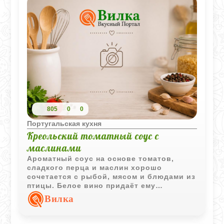
805
0
0
Португальская кухня
Креольский томатный соус с
маслинами
Ароматный соус на основе томатов,
сладкого перца и маслин хорошо
сочетается с рыбой, мясом и блюдами из
птицы. Белое вино придаёт ему
выразительный вкус и лёгкие пряные
Вилка
оттенки.