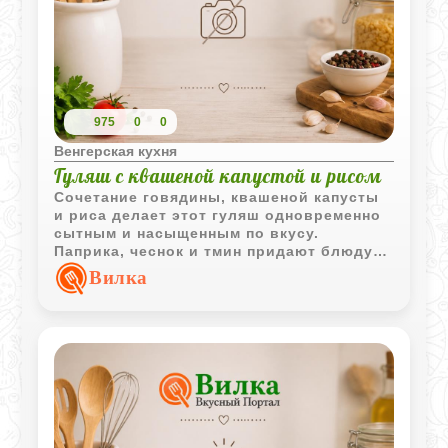
975
0
0
Венгерская кухня
Гуляш с квашеной капустой и рисом
Сочетание говядины, квашеной капусты
и риса делает этот гуляш одновременно
сытным и насыщенным по вкусу.
Паприка, чеснок и тмин придают блюду
характерный венгерский оттенок и
Вилка
выразительный аромат.