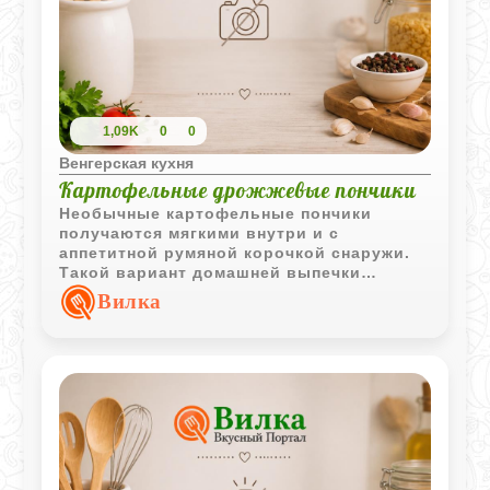
1,09K
0
0
Венгерская кухня
Картофельные дрожжевые пончики
Необычные картофельные пончики
получаются мягкими внутри и с
аппетитной румяной корочкой снаружи.
Такой вариант домашней выпечки
отлично подходит как для завтрака, так и
Вилка
для перекуса.