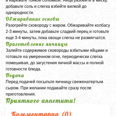
и нарежьте тонкой соломкой. Яйца разбейте в миску,
добавьте соль и слегка взбейте вилкой до
однородности.
Обжаривание основы
Разогрейте сковороду с жиром. Обжаривайте колбасу
2-3 минуты, затем добавьте сладкий перец и готовьте
еще 3-4 минуты, пока овощи слегка не размягчатся.
Приготовление яичницы
Залейте содержимое сковороды взбитыми яйцами и
готовьте на умеренном огне, периодически слегка
помешивая, до загустения яичной массы и полной
готовности блюда.
Подача
Перед подачей посыпьте яичницу свеженатертым
сыром. При желании подавайте сразу после
приготовления.
Приятного аппетита!
Комментарии (
0
)