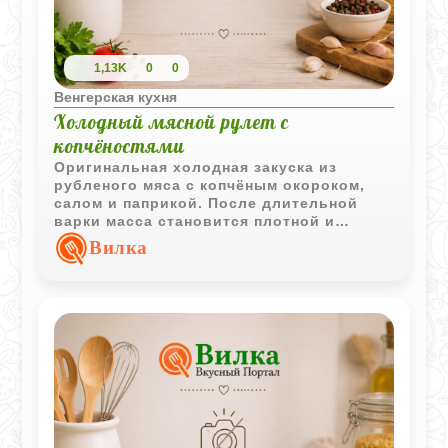
1,13K
0
0
Венгерская кухня
Холодный мясной рулет с
копчёностями
Оригинальная холодная закуска из
рубленого мяса с копчёным окороком,
салом и паприкой. После длительной
варки масса становится плотной и
хорошо держит форму, позволяя
Вилка
нарезать её аккуратными ломтиками.