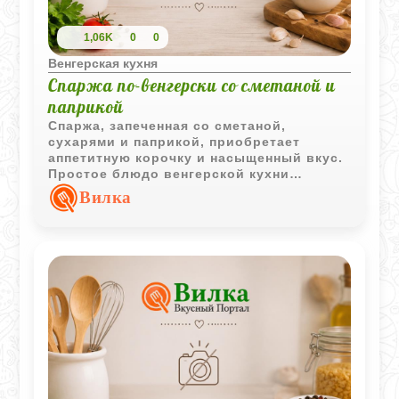
1,06K
0
0
Венгерская кухня
Спаржа по-венгерски со сметаной и
паприкой
Спаржа, запеченная со сметаной,
сухарями и паприкой, приобретает
аппетитную корочку и насыщенный вкус.
Простое блюдо венгерской кухни
отлично подходит для легкого обеда или
Вилка
ужина.