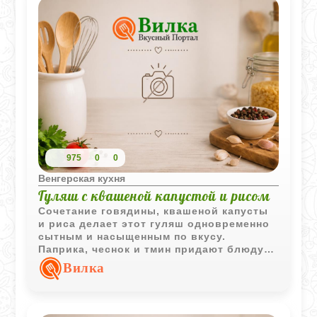
975
0
0
Венгерская кухня
Гуляш с квашеной капустой и рисом
Сочетание говядины, квашеной капусты
и риса делает этот гуляш одновременно
сытным и насыщенным по вкусу.
Паприка, чеснок и тмин придают блюду
характерный венгерский оттенок и
Вилка
выразительный аромат.