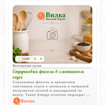
1,03K
0
0
Венгерская кухня
Стручковая фасоль в сметанном
соусе
Стручковая фасоль в ароматном
сметанном соусе с чесноком и паприкой
получается сочной и насыщенной по
вкусу. Такое блюдо отлично подходит в
качестве гарнира или самостоятельного
Вилка
овощного блюда.