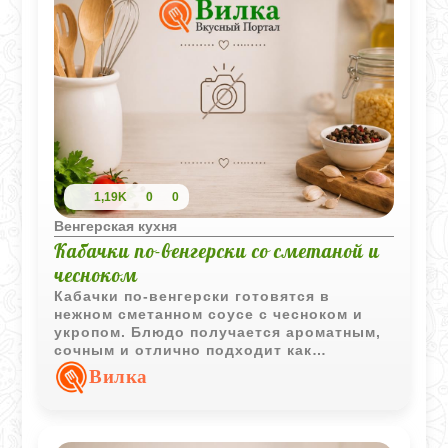
1,19K
0
0
Венгерская кухня
Кабачки по-венгерски со сметаной и
чесноком
Кабачки по-венгерски готовятся в
нежном сметанном соусе с чесноком и
укропом. Блюдо получается ароматным,
сочным и отлично подходит как
самостоятельная закуска или легкий
Вилка
гарнир.