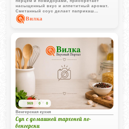
перцем и помидорами, приобретает
насыщенный вкус и аппетитный аромат.
Сметанный соус делает паприкаш
особенно гармоничным и отлично
Вилка
сочетается с картофелем или клецками.
969
0
0
Венгерская кухня
Суп с домашней тархоней по-
венгерски