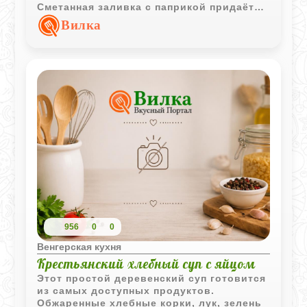
Сметанная заливка с паприкой придаёт
блюду аппетитную корочку и делает его
Вилка
особенно выразительным.
956
0
0
Венгерская кухня
Крестьянский хлебный суп с яйцом
Этот простой деревенский суп готовится
из самых доступных продуктов.
Обжаренные хлебные корки, лук, зелень