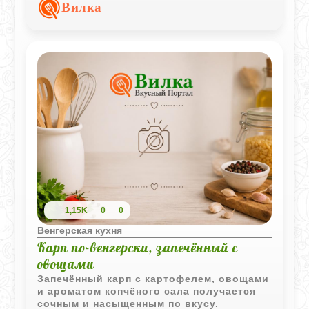
подавать самостоятельно, как гарнир
Вилка
или дополнение к мясным блюдам.
1,15K
0
0
Венгерская кухня
Карп по-венгерски, запечённый с
овощами
Запечённый карп с картофелем, овощами
и ароматом копчёного сала получается
сочным и насыщенным по вкусу.