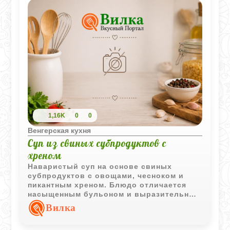
1,16K
0
0
Венгерская кухня
Суп из свиных субпродуктов с
хреном
Наваристый суп на основе свиных
субпродуктов с овощами, чесноком и
пикантным хреном. Блюдо отличается
насыщенным бульоном и выразительным
вкусом, характерным для традиционной
Вилка
домашней кухни.