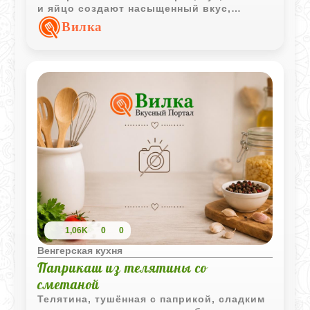
и яйцо создают насыщенный вкус,
который напоминает о традиционной
Вилка
домашней кухне.
1,06K
0
0
Венгерская кухня
Паприкаш из телятины со
сметаной
Телятина, тушённая с паприкой, сладким