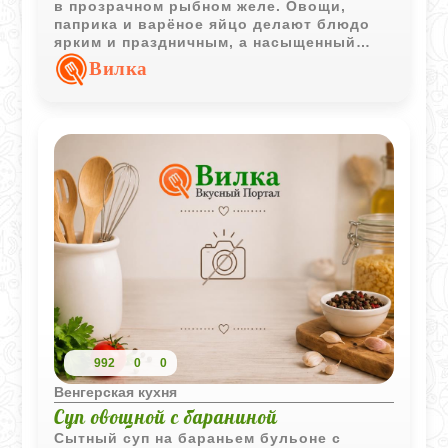
в прозрачном рыбном желе. Овощи,
паприка и варёное яйцо делают блюдо
ярким и праздничным, а насыщенный
бульон придаёт ему выразительный
Вилка
вкус.
992
0
0
Венгерская кухня
Суп овощной с бараниной
Сытный суп на бараньем бульоне с