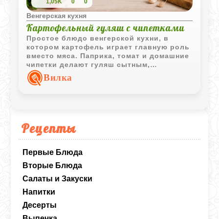
1,05K
0
0
Венгерская кухня
Картофельный гуляш с чипетками
Простое блюдо венгерской кухни, в
котором картофель играет главную роль
вместо мяса. Паприка, томат и домашние
чипетки делают гуляш сытным,
ароматным и очень уютным.
Вилка
Рецепты
Первые Блюда
Вторые Блюда
Салаты и Закуски
Напитки
Десерты
Выпечка