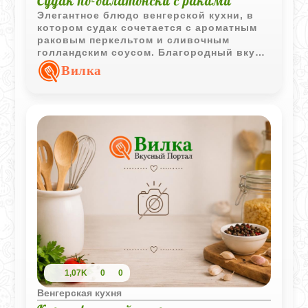
Судак по-балатонски с раками
Элегантное блюдо венгерской кухни, в
котором судак сочетается с ароматным
раковым перкельтом и сливочным
голландским соусом. Благородный вкус
рыбы подчёркивается белым вином и
Вилка
лёгкой пикантностью паприки.
1,07K
0
0
Венгерская кухня