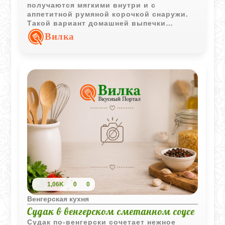
получаются мягкими внутри и с
аппетитной румяной корочкой снаружи.
Такой вариант домашней выпечки
отлично подходит как для завтрака, так и
Вилка
для перекуса.
1,06K
0
0
Венгерская кухня
Судак в венгерском сметанном соусе
Судак по-венгерски сочетает нежное