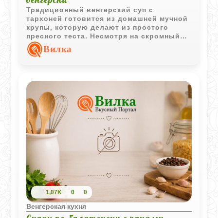
Традиционный венгерский суп с
тархоней готовится из домашней мучной
крупы, которую делают из простого
пресного теста. Несмотря на скромный
набор ингредиентов, блюдо получается
Вилка
ароматным, сытным и очень домашним.
1,07K
0
0
Венгерская кухня