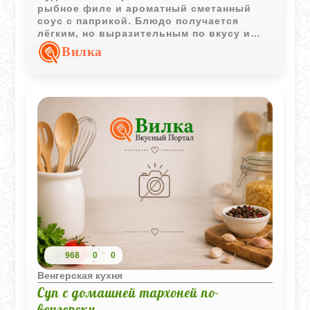
рыбное филе и ароматный сметанный
соус с паприкой. Блюдо получается
лёгким, но выразительным по вкусу и
отлично подходит как для
Вилка
повседневного, так и для праздничного
стола.
968
0
0
Венгерская кухня
Суп с домашней тархоней по-
венгерски