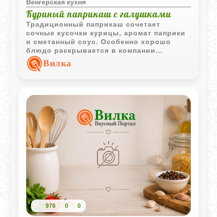
Венгерская кухня
Куриный паприкаш с галушками
Традиционный паприкаш сочетает
сочные кусочки курицы, аромат паприки
и сметанный соус. Особенно хорошо
блюдо раскрывается в компании
домашних галушек, которые впитывают
Вилка
весь вкус подливки.
976
0
0