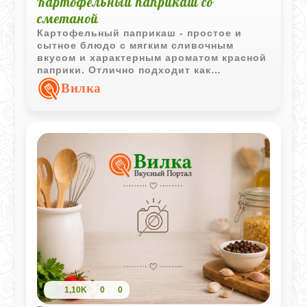
Картофельный паприкаш со
сметаной
Картофельный паприкаш - простое и
сытное блюдо с мягким сливочным
вкусом и характерным ароматом красной
паприки. Отлично подходит как
самостоятельное блюдо или гарнир к
Вилка
мясу и птице.
1,10K
0
0